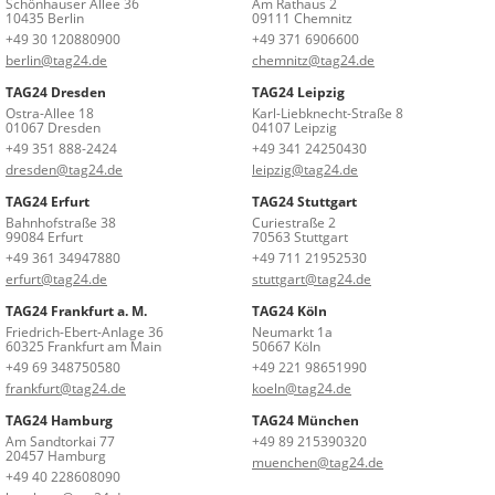
Schönhauser Allee 36
Am Rathaus 2
10435 Berlin
09111 Chemnitz
+49 30 120880900
+49 371 6906600
berlin@tag24.de
chemnitz@tag24.de
TAG24 Dresden
TAG24 Leipzig
Ostra-Allee 18
Karl-Liebknecht-Straße 8
01067 Dresden
04107 Leipzig
+49 351 888-2424
+49 341 24250430
dresden@tag24.de
leipzig@tag24.de
TAG24 Erfurt
TAG24 Stuttgart
Bahnhofstraße 38
Curiestraße 2
99084 Erfurt
70563 Stuttgart
+49 361 34947880
+49 711 21952530
erfurt@tag24.de
stuttgart@tag24.de
TAG24 Frankfurt a. M.
TAG24 Köln
Friedrich-Ebert-Anlage 36
Neumarkt 1a
60325 Frankfurt am Main
50667 Köln
+49 69 348750580
+49 221 98651990
frankfurt@tag24.de
koeln@tag24.de
TAG24 Hamburg
TAG24 München
Am Sandtorkai 77
+49 89 215390320
20457 Hamburg
muenchen@tag24.de
+49 40 228608090