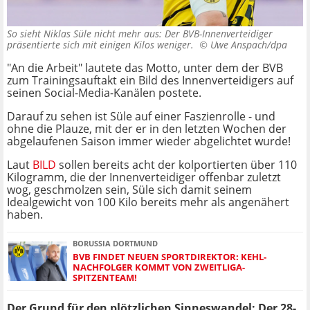
So sieht Niklas Süle nicht mehr aus: Der BVB-Innenverteidiger
präsentierte sich mit einigen Kilos weniger. ©
Uwe Anspach/dpa
"An die Arbeit" lautete das Motto, unter dem der BVB
zum Trainingsauftakt ein Bild des Innenverteidigers auf
seinen Social-Media-Kanälen postete.
Darauf zu sehen ist Süle auf einer Faszienrolle - und
ohne die Plauze, mit der er in den letzten Wochen der
abgelaufenen Saison immer wieder abgelichtet wurde!
Laut
BILD
sollen bereits acht der kolportierten über 110
Kilogramm, die der Innenverteidiger offenbar zuletzt
wog, geschmolzen sein, Süle sich damit seinem
Idealgewicht von 100 Kilo bereits mehr als angenähert
haben.
BORUSSIA DORTMUND
BVB FINDET NEUEN SPORTDIREKTOR: KEHL-
NACHFOLGER KOMMT VON ZWEITLIGA-
SPITZENTEAM!
Der Grund für den plötzlichen Sinneswandel: Der 28-