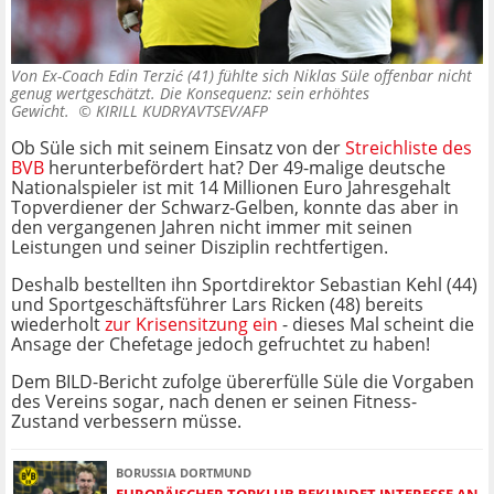
Von Ex-Coach Edin Terzić (41) fühlte sich Niklas Süle offenbar nicht
genug wertgeschätzt. Die Konsequenz: sein erhöhtes
Gewicht. ©
KIRILL KUDRYAVTSEV/AFP
Ob Süle sich mit seinem Einsatz von der
Streichliste des
BVB
herunterbefördert hat? Der 49-malige deutsche
Nationalspieler ist mit 14 Millionen Euro Jahresgehalt
Topverdiener der Schwarz-Gelben, konnte das aber in
den vergangenen Jahren nicht immer mit seinen
Leistungen und seiner Disziplin rechtfertigen.
Deshalb bestellten ihn Sportdirektor Sebastian Kehl (44)
und Sportgeschäftsführer Lars Ricken (48) bereits
wiederholt
zur Krisensitzung ein
- dieses Mal scheint die
Ansage der Chefetage jedoch gefruchtet zu haben!
Dem BILD-Bericht zufolge übererfülle Süle die Vorgaben
des Vereins sogar, nach denen er seinen Fitness-
Zustand verbessern müsse.
BORUSSIA DORTMUND
EUROPÄISCHER TOPKLUB BEKUNDET INTERESSE AN