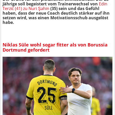
Jährige soll begeistert vom Trainerwechsel von
Edin
Terzić (41) zu Nuri Şahin
(35) sein und das Gefühl
haben, dass der neue Coach deutlich stärker auf ihn
setzen wird, was einen Motivationsschub ausgelöst
habe.
Niklas Süle wohl sogar fitter als von Borussia
Dortmund gefordert