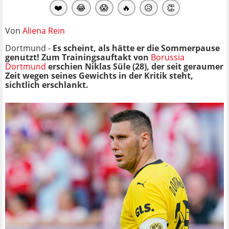
❤️
😂
😱
🔥
😥
👏
Von
Aliena Rein
Dortmund -
Es scheint, als hätte er die Sommerpause
genutzt! Zum Trainingsauftakt von
Borussia
Dortmund
erschien Niklas Süle (28), der seit geraumer
Zeit wegen seines Gewichts in der Kritik steht,
sichtlich erschlankt.