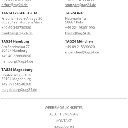
erfurt@tag24.de
stuttgart@tag24.de
TAG24 Frankfurt a. M.
TAG24 Köln
Friedrich-Ebert-Anlage 36
Neumarkt 1a
60325 Frankfurt am Main
50667 Köln
+49 69 348750580
+49 221 98651990
frankfurt@tag24.de
koeln@tag24.de
TAG24 Hamburg
TAG24 München
Am Sandtorkai 77
+49 89 215390320
20457 Hamburg
muenchen@tag24.de
+49 40 228608090
hamburg@tag24.de
TAG24 Magdeburg
Breiter Weg 8-10A
39104 Magdeburg
+49 391 50548260
magdeburg@tag24.de
WERBEMÖGLICHKEITEN
ALLE THEMEN A-Z
KONTAKT
IMPRESSUM