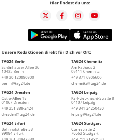
Hier findest du uns:
Unsere Redaktionen direkt für Dich vor Ort:
TAG24 Berlin
TAG24 Chemnitz
Schönhauser Allee 36
Am Rathaus 2
10435 Berlin
09111 Chemnitz
+49 30 120880900
+49 371 6906600
berlin@tag24.de
chemnitz@tag24.de
TAG24 Dresden
TAG24 Leipzig
Ostra-Allee 18
Karl-Liebknecht-Straße 8
01067 Dresden
04107 Leipzig
+49 351 888-2424
+49 341 24250430
dresden@tag24.de
leipzig@tag24.de
TAG24 Erfurt
TAG24 Stuttgart
Bahnhofstraße 38
Curiestraße 2
99084 Erfurt
70563 Stuttgart
+49 361 34947880
+49 711 21952530