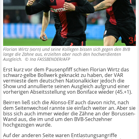
Florian Wirtz (vorn) und seine Kollegen bissen sich gegen den BVB
lange die Zähne aus, erzielten aber noch den hochverdienten
Ausgleich. ©
Ina FASSBENDER/AFP
Erst kurz vor dem Pausenpfiff schien Florian Wirtz das
schwarz-gelbe Bollwerk geknackt zu haben, der VAR
vermieste dem deutschen Nationalkicker jedoch die
Show und annullierte seinen Ausgleich aufgrund einer
vorherigen Abseitsstellung von Boniface wieder (45.+1).
Beirren ließ sich die Alonso-Elf auch davon nicht, nach
dem Seitenwechsel rannte sie einfach weiter an. Aber sie
biss sich auch immer wieder die Zähne an der Borussen-
Wand aus, die im und um den BVB-Sechzehner
hochgezogen wurde.
Auf der anderen Seite waren Entlastungsangriffe