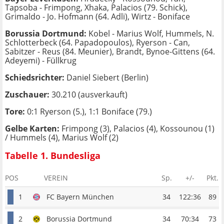
Tapsoba - Frimpong, Xhaka, Palacios (79. Schick),
Grimaldo - Jo. Hofmann (64. Adli), Wirtz - Boniface
Borussia Dortmund:
Kobel - Marius Wolf, Hummels, N.
Schlotterbeck (64. Papadopoulos), Ryerson - Can,
Sabitzer - Reus (84. Meunier), Brandt, Bynoe-Gittens (64.
Adeyemi) - Füllkrug
Schiedsrichter:
Daniel Siebert (Berlin)
Zuschauer:
30.210 (ausverkauft)
Tore:
0:1 Ryerson (5.), 1:1 Boniface (79.)
Gelbe Karten:
Frimpong (3), Palacios (4), Kossounou (1)
/ Hummels (4), Marius Wolf (2)
Tabelle 1. Bundesliga
POS
VEREIN
Sp.
+/-
Pkt.
1
FC Bayern München
34
122:36
89
2
Borussia Dortmund
34
70:34
73