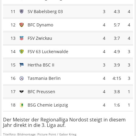
11
SV Babelsberg 03
3
4:3
4
12
BFC Dynamo
4
5:7
4
13
FSV Zwickau
4
3:7
4
14
FSV 63 Luckenwalde
4
4:9
3
15
Hertha BSC II
3
3:9
3
16
Tasmania Berlin
4
4:15
3
17
BFC Preussen
4
3:8
1
18
BSG Chemie Leipzig
4
1:6
1
Der Meister der Regionalliga Nordost steigt in diesem
Jahr direkt in die 3. Liga auf.
Titelfoto: Bildmontage: Picture Point / Gabor Krieg