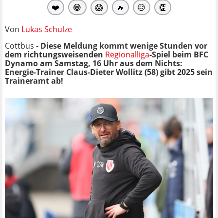
❤️
😂
😱
🔥
😥
👏
Von
Lukas Schulze
Cottbus -
Diese Meldung kommt wenige Stunden vor
dem richtungsweisenden
Regionalliga
-Spiel beim BFC
Dynamo am Samstag, 16 Uhr aus dem Nichts:
Energie-Trainer Claus-Dieter Wollitz (58) gibt 2025 sein
Traineramt ab!