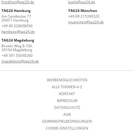
frankfurt@tag24.de
koeln@tag24.de
TAG24 Hamburg
TAG24 München
Am Sandtorkai 77
+49 89 215390320
20457 Hamburg
muenchen@tag24.de
+49 40 228608090
hamburg@tag24.de
TAG24 Magdeburg
Breiter Weg 8-10A
39104 Magdeburg
+49 391 50548260
magdeburg@tag24.de
WERBEMÖGLICHKEITEN
ALLE THEMEN A-Z
KONTAKT
IMPRESSUM
DATENSCHUTZ
AGB
GEWINNSPIELBEDINGUNGEN
COOKIE-EINSTELLUNGEN