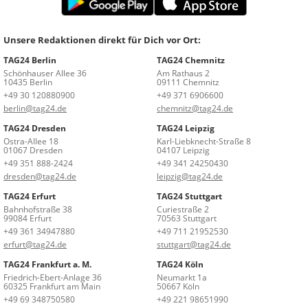
Unsere Redaktionen direkt für Dich vor Ort:
TAG24 Berlin
TAG24 Chemnitz
Schönhauser Allee 36
Am Rathaus 2
10435 Berlin
09111 Chemnitz
+49 30 120880900
+49 371 6906600
berlin@tag24.de
chemnitz@tag24.de
TAG24 Dresden
TAG24 Leipzig
Ostra-Allee 18
Karl-Liebknecht-Straße 8
01067 Dresden
04107 Leipzig
+49 351 888-2424
+49 341 24250430
dresden@tag24.de
leipzig@tag24.de
TAG24 Erfurt
TAG24 Stuttgart
Bahnhofstraße 38
Curiestraße 2
99084 Erfurt
70563 Stuttgart
+49 361 34947880
+49 711 21952530
erfurt@tag24.de
stuttgart@tag24.de
TAG24 Frankfurt a. M.
TAG24 Köln
Friedrich-Ebert-Anlage 36
Neumarkt 1a
60325 Frankfurt am Main
50667 Köln
+49 69 348750580
+49 221 98651990