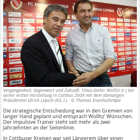
Vergangenheit, Gegenwart und Zukunft: Claus-Dieter Wollitz (r.) bei
seiner ersten Vorstellung in Cottbus 2009 mit dem damaligen
Präsidenten Ulrich Lepsch (65, l.). ©
Thomas Eisenhuth/dpa
Die strategische Entscheidung war in den Gremien von
langer Hand geplant und entsprach Wollitz' Wünschen.
Der impulsive Trainer steht seit mehr als zwei
Jahrzehnten an der Seitenlinie.
In Cottbuser Kreisen war seit Längerem über einen