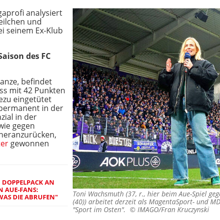
gaprofi analysiert
Veilchen und
ei seinem Ex-Klub
Saison des FC
anze, befindet
uss mit 42 Punkten
hezu eingetütet
 permanent in der
zial in der
 wie gegen
 heranzurücken,
ter
gewonnen
N DOPPELPACK AN
N AUE-FANS:
Toni Wachsmuth (37, r., hier beim Aue-Spiel ge
WAS DIE ABRUFEN"
(40)) arbeitet derzeit als MagentaSport- und 
"Sport im Osten". ©
IMAGO/Fran Kruczynski