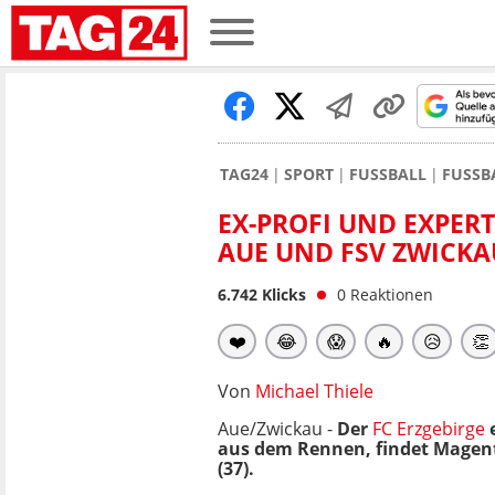
TAG24
SPORT
FUSSBALL
FUSSB
EX-PROFI UND EXPER
AUE UND FSV ZWICKA
6.742
Klicks
0
Reaktionen
❤️
😂
😱
🔥
😥
👏
Von
Michael Thiele
Aue/Zwickau -
Der
FC Erzgebirge
e
aus dem Rennen, findet Magen
(37).