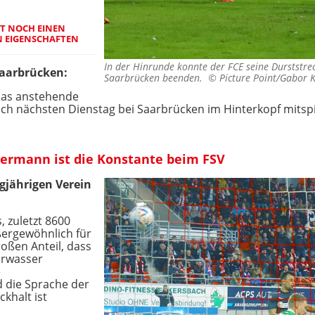
T NOCH EINEN
N EIGENSCHAFTEN
In der Hinrunde konnte der FCE seine Durststr
Saarbrücken:
Saarbrücken beenden. ©
Picture Point/Gabor K
 das anstehende
h nächsten Dienstag bei Saarbrücken im Hinterkopf mitspie
ermann ist die Konstante beim FSV
gjährigen Verein
, zuletzt 8600
ßergewöhnlich für
roßen Anteil, dass
hrwasser
e
 die Sprache der
khalt ist