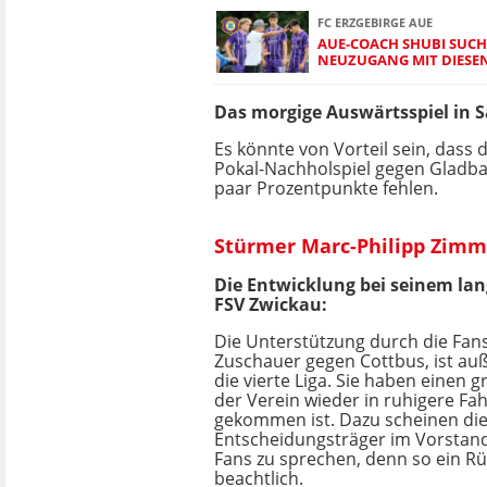
FC ERZGEBIRGE AUE
AUE-COACH SHUBI SUCH
NEUZUGANG MIT DIESE
Das morgige Auswärtsspiel in 
Es könnte von Vorteil sein, dass
Pokal-Nachholspiel gegen Gladbac
paar Prozentpunkte fehlen.
Stürmer Marc-Philipp Zimm
Die Entwicklung bei seinem lan
FSV Zwickau:
Die Unterstützung durch die Fans
Zuschauer gegen Cottbus, ist au
die vierte Liga. Sie haben einen g
der Verein wieder in ruhigere Fa
gekommen ist. Dazu scheinen di
Entscheidungsträger im Vorstand
Fans zu sprechen, denn so ein Rüc
beachtlich.