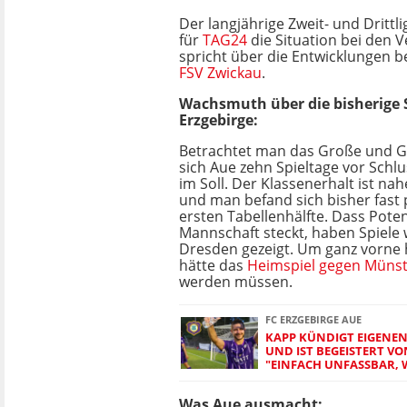
Der langjährige Zweit- und Drittli
für
TAG24
die Situation bei den 
spricht über die Entwicklungen b
FSV Zwickau
.
Wachsmuth über die bisherige 
Erzgebirge:
Betrachtet man das Große und G
sich Aue zehn Spieltage vor Schl
im Soll. Der Klassenerhalt ist na
und man befand sich bisher fast
ersten Tabellenhälfte. Dass Poten
Mannschaft steckt, haben Spiele
Dresden gezeigt. Um ganz vorne
hätte das
Heimspiel gegen Müns
werden müssen.
FC ERZGEBIRGE AUE
KAPP KÜNDIGT EIGENE
UND IST BEGEISTERT VO
"EINFACH UNFASSBAR, 
Was Aue ausmacht: