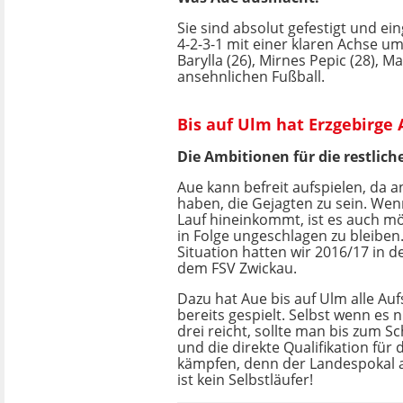
Sie sind absolut gefestigt und ei
4-2-3-1 mit einer klaren Achse um
Barylla (26), Mirnes Pepic (28), M
ansehnlichen Fußball.
Bis auf Ulm hat Erzgebirge 
Die Ambitionen für die restlich
Aue kann befreit aufspielen, da 
haben, die Gejagten zu sein. We
Lauf hineinkommt, ist es auch mö
in Folge ungeschlagen zu bleiben.
Situation hatten wir 2016/17 in d
dem FSV Zwickau.
Dazu hat Aue bis auf Ulm alle Au
bereits gespielt. Selbst wenn es 
drei reicht, sollte man bis zum Sc
und die direkte Qualifikation für
kämpfen, denn der Landespokal a
ist kein Selbstläufer!