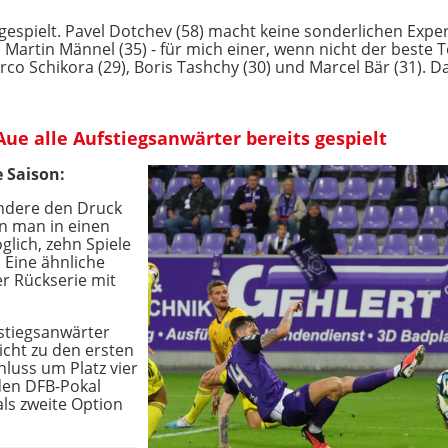
ngespielt. Pavel Dotchev (58) macht keine sonderlichen Expe
 Martin Männel (35) - für mich einer, wenn nicht der beste 
arco Schikora (29), Boris Tashchy (30) und Marcel Bär (31). D
Aue alle Aufstiegsanwärter bereits gespielt
e Saison:
andere den Druck
nn man in einen
glich, zehn Spiele
 Eine ähnliche
er Rückserie mit
fstiegsanwärter
nicht zu den ersten
hluss um Platz vier
 den DFB-Pokal
ls zweite Option