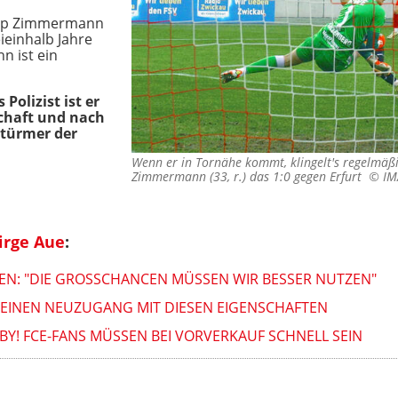
ipp Zimmermann
ieinhalb Jahre
n ist ein
 Polizist ist er
chaft und nach
stürmer der
Wenn er in Tornähe kommt, klingelt's regelmäß
Zimmermann (33, r.) das 1:0 gegen Erfurt ©
IM
irge Aue
:
BEN: "DIE GROSSCHANCEN MÜSSEN WIR BESSER NUTZEN"
EINEN NEUZUGANG MIT DIESEN EIGENSCHAFTEN
BY! FCE-FANS MÜSSEN BEI VORVERKAUF SCHNELL SEIN