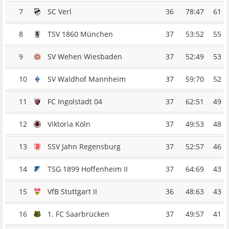
7
SC Verl
36
78:47
61
8
TSV 1860 München
37
53:52
55
9
SV Wehen Wiesbaden
37
52:49
53
10
SV Waldhof Mannheim
37
59:70
52
11
FC Ingolstadt 04
37
62:51
49
12
Viktoria Köln
37
49:53
48
13
SSV Jahn Regensburg
37
52:57
46
14
TSG 1899 Hoffenheim II
37
64:69
43
15
VfB Stuttgart II
36
48:63
43
16
1. FC Saarbrücken
37
49:57
41