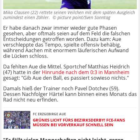
Mika Clausen (22) rettete seinen Veilchen mit dem späten Ausgleich
zumindest einen Zähler. ©
picture point/Sven Sonntag
Er habe danach zwar immer wieder gute Phasen
gesehen, aber oftmals seien auf dem Feld die falschen
Entscheidungen getroffen worden. Dazu kam: Aue
verschleppte das Tempo, spielte offensiv behäbig,
während Aachen mit enormem läuferischen Aufwand
die Lücken schloss.
Da fehlten Aue die Mittel. Sportchef Matthias Heidrich
(47) hatte in der
Hinrunde nach dem 0:3 in Mannheim
gesagt: "Gib Aue den Ball, es passiert sowieso nichts."
Damals hieß der Trainer noch Pavel Dotchev (59).
Dessen Nachfolger Härtel kann binnen eines Monats das
Rad nicht neu erfinden.
FC ERZGEBIRGE AUE
GRÜNES LICHT FÜRS BEZIRKSDERBY! FCE-FANS
MÜSSEN BEI VORVERKAUF SCHNELL SEIN
"Es fällt vielen Mannschaften nicht leicht, gegen