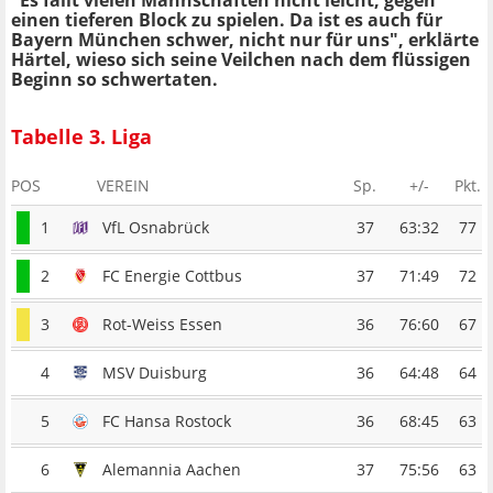
einen tieferen Block zu spielen. Da ist es auch für
Bayern München schwer, nicht nur für uns", erklärte
Härtel, wieso sich seine Veilchen nach dem flüssigen
Beginn so schwertaten.
Tabelle 3. Liga
POS
VEREIN
Sp.
+/-
Pkt.
1
VfL Osnabrück
37
63:32
77
2
FC Energie Cottbus
37
71:49
72
3
Rot-Weiss Essen
36
76:60
67
4
MSV Duisburg
36
64:48
64
5
FC Hansa Rostock
36
68:45
63
6
Alemannia Aachen
37
75:56
63