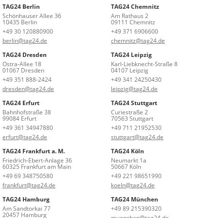
TAG24 Berlin
TAG24 Chemnitz
Schönhauser Allee 36
Am Rathaus 2
10435 Berlin
09111 Chemnitz
+49 30 120880900
+49 371 6906600
berlin@tag24.de
chemnitz@tag24.de
TAG24 Dresden
TAG24 Leipzig
Ostra-Allee 18
Karl-Liebknecht-Straße 8
01067 Dresden
04107 Leipzig
+49 351 888-2424
+49 341 24250430
dresden@tag24.de
leipzig@tag24.de
TAG24 Erfurt
TAG24 Stuttgart
Bahnhofstraße 38
Curiestraße 2
99084 Erfurt
70563 Stuttgart
+49 361 34947880
+49 711 21952530
erfurt@tag24.de
stuttgart@tag24.de
TAG24 Frankfurt a. M.
TAG24 Köln
Friedrich-Ebert-Anlage 36
Neumarkt 1a
60325 Frankfurt am Main
50667 Köln
+49 69 348750580
+49 221 98651990
frankfurt@tag24.de
koeln@tag24.de
TAG24 Hamburg
TAG24 München
Am Sandtorkai 77
+49 89 215390320
20457 Hamburg
muenchen@tag24.de