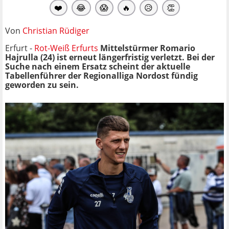
❤️
😂
😱
🔥
😥
👏
Von
Christian Rüdiger
Erfurt -
Rot-Weiß Erfurts
Mittelstürmer Romario
Hajrulla (24) ist erneut längerfristig verletzt. Bei der
Suche nach einem Ersatz scheint der aktuelle
Tabellenführer der Regionalliga Nordost fündig
geworden zu sein.