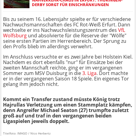
DERBY SORGT FÜR EINSCHRÄNKUNGEN
Bis zu seinem 16. Lebensjahr spielte er für verschiedene
Nachwuchsmannschaften des FC Rot-Weiß Erfurt. Dann
wechselte er ins Nachwuchsleistungszentrum des
VfL
Wolfsburg
und absolvierte für die Reserve der "Wölfe"
seine ersten Partien im Herrenbereich. Der Sprung zu
den Profis blieb im allerdings verwehrt.
Im Anschluss versuchte er es zwei Jahre bei Holstein Kiel.
Nachdem es dort ebenfalls "nur" für Einsätze bei der
zweiten Mannschaft reichte, ging er im vergangenen
Sommer zum MSV Duisburg in die
3. Liga
. Dort machte
er in der vergangenen Saison 18 Spiele. Ein eigenes Tor
gelang ihm jedoch nicht.
Kommt ein Transfer zustand müsste König trotz
Hajrullas Verletzung um einen Stammplatz kämpfen,
denn Angreifer Michael Seaton (27) trumpfte zuletzt
groß auf und traf in den vergangenen beiden
Ligaspielen jeweils doppelt.
Titelfoto: IMAGO / Nico Herbertz