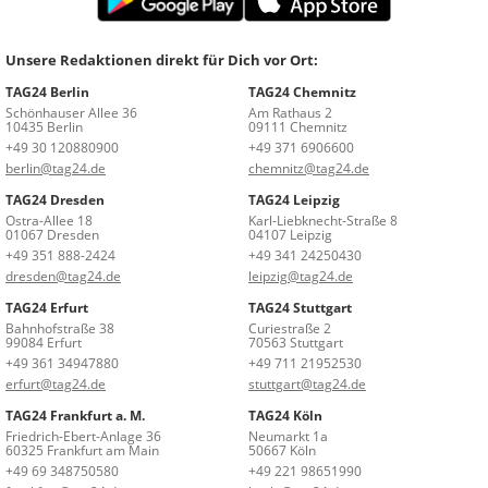
Unsere Redaktionen direkt für Dich vor Ort:
TAG24 Berlin
TAG24 Chemnitz
Schönhauser Allee 36
Am Rathaus 2
10435 Berlin
09111 Chemnitz
+49 30 120880900
+49 371 6906600
berlin@tag24.de
chemnitz@tag24.de
TAG24 Dresden
TAG24 Leipzig
Ostra-Allee 18
Karl-Liebknecht-Straße 8
01067 Dresden
04107 Leipzig
+49 351 888-2424
+49 341 24250430
dresden@tag24.de
leipzig@tag24.de
TAG24 Erfurt
TAG24 Stuttgart
Bahnhofstraße 38
Curiestraße 2
99084 Erfurt
70563 Stuttgart
+49 361 34947880
+49 711 21952530
erfurt@tag24.de
stuttgart@tag24.de
TAG24 Frankfurt a. M.
TAG24 Köln
Friedrich-Ebert-Anlage 36
Neumarkt 1a
60325 Frankfurt am Main
50667 Köln
+49 69 348750580
+49 221 98651990