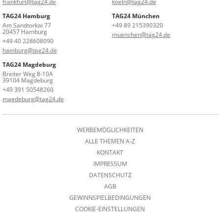
frankfurt@tag24.de
koeln@tag24.de
TAG24 Hamburg
TAG24 München
Am Sandtorkai 77
+49 89 215390320
20457 Hamburg
muenchen@tag24.de
+49 40 228608090
hamburg@tag24.de
TAG24 Magdeburg
Breiter Weg 8-10A
39104 Magdeburg
+49 391 50548260
magdeburg@tag24.de
WERBEMÖGLICHKEITEN
ALLE THEMEN A-Z
KONTAKT
IMPRESSUM
DATENSCHUTZ
AGB
GEWINNSPIELBEDINGUNGEN
COOKIE-EINSTELLUNGEN