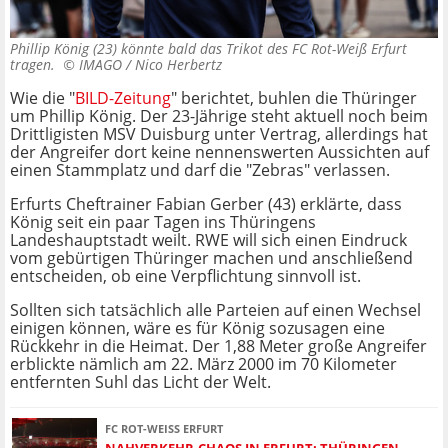
Phillip König (23) könnte bald das Trikot des FC Rot-Weiß Erfurt
tragen. ©
IMAGO / Nico Herbertz
Wie die "
BILD-Zeitung
" berichtet, buhlen die Thüringer
um Phillip König. Der 23-Jährige steht aktuell noch beim
Drittligisten MSV Duisburg unter Vertrag, allerdings hat
der Angreifer dort keine nennenswerten Aussichten auf
einen Stammplatz und darf die "Zebras" verlassen.
Erfurts Cheftrainer Fabian Gerber (43) erklärte, dass
König seit ein paar Tagen ins Thüringens
Landeshauptstadt weilt. RWE will sich einen Eindruck
vom gebürtigen Thüringer machen und anschließend
entscheiden, ob eine Verpflichtung sinnvoll ist.
Sollten sich tatsächlich alle Parteien auf einen Wechsel
einigen können, wäre es für König sozusagen eine
Rückkehr in die Heimat. Der 1,88 Meter große Angreifer
erblickte nämlich am 22. März 2000 im 70 Kilometer
entfernten Suhl das Licht der Welt.
FC ROT-WEISS ERFURT
NAHVERKEHR-CHAOS IN ERFURT: THÜRINGEN-