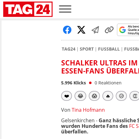
TAG24
SPORT
FUSSBALL
FUSSB
SCHALKER ULTRAS I
ESSEN-FANS ÜBERFAL
5.996
Klicks
0
Reaktionen
❤️
😂
😱
🔥
😥
👏
Von
Tina Hofmann
Gelsenkirchen -
Ganz hässliche 
wurden Hunderte Fans des
FC 
überfallen.