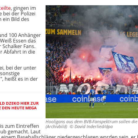
eilte
, gingen im
bei der Polizei
 ein Bild des
und 100 Anhänger
Weiß Essen das
 Schalker Fans.
 Abfahrt in die
i, bei der unter
sonstige
 heißt es in der
ELD DZEKO HIER ZUR
E DEN HEUTE MEGA
Hooligans aus dem BVB-Fanspektrum sollen die 
bis zum Eintreffen
(Archivbild) ©
David Inderlied/dpa
aub gemacht. Laut
mit einem Baseballschläger niedergeschlagen worden sein, e