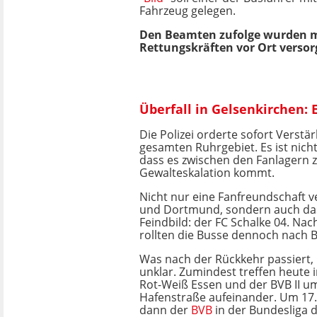
Fahrzeug gelegen.
Den Beamten zufolge wurden mi
Rettungskräften vor Ort verso
Überfall in Gelsenkirchen:
Die Polizei orderte sofort Verst
gesamten Ruhrgebiet. Es ist nicht
dass es zwischen den Fanlagern z
Gewalteskalation kommt.
Nicht nur eine Fanfreundschaft v
und Dortmund, sondern auch d
Feindbild: der FC Schalke 04. Nac
rollten die Busse dennoch nach B
Was nach der Rückkehr passiert, i
unklar. Zumindest treffen heute i
Rot-Weiß Essen und der BVB II u
Hafenstraße aufeinander. Um 17.
dann der
BVB
in der Bundesliga 