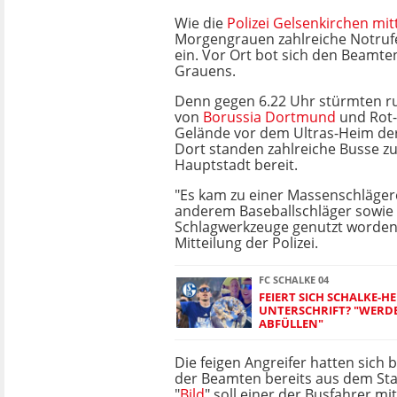
Wie die
Polizei Gelsenkirchen mitt
Morgengrauen zahlreiche Notrufe 
ein. Vor Ort bot sich den Beamten
Grauens.
Denn gegen 6.22 Uhr stürmten r
von
Borussia Dortmund
und Rot-
Gelände vor dem Ultras-Heim der
Dort standen zahlreiche Busse zur
Hauptstadt bereit.
"Es kam zu einer Massenschlägere
anderem Baseballschläger sowie 
Schlagwerkzeuge genutzt worden",
Mitteilung der Polizei.
FC SCHALKE 04
FEIERT SICH SCHALKE-H
UNTERSCHRIFT? "WERD
ABFÜLLEN"
Die feigen Angreifer hatten sich 
der Beamten bereits aus dem St
"
Bild
" soll einer der Busfahrer 