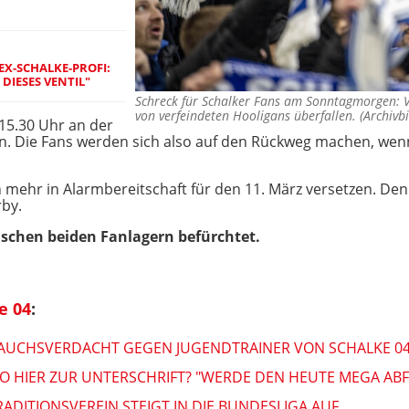
EX-SCHALKE-PROFI:
DIESES VENTIL"
Schreck für Schalker Fans am Sonntagmorgen: V
von verfeindeten Hooligans überfallen. (Archiv
 15.30 Uhr an der
 an. Die Fans werden sich also auf den Rückweg machen, we
och mehr in Alarmbereitschaft für den 11. März versetzen. 
by.
schen beiden Fanlagern befürchtet.
e 04
:
RAUCHSVERDACHT GEGEN JUGENDTRAINER VON SCHALKE 0
KO HIER ZUR UNTERSCHRIFT? "WERDE DEN HEUTE MEGA AB
ADITIONSVEREIN STEIGT IN DIE BUNDESLIGA AUF