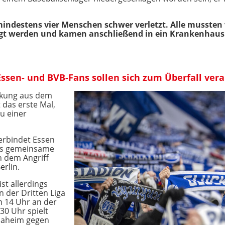
ndestens vier Menschen schwer verletzt. Alle mussten
rgt werden und kamen anschließend in ein Krankenhaus
 Essen- und BVB-Fans sollen sich zum Überfall ver
ärkung aus dem
 das erste Mal,
u einer
erbindet Essen
as gemeinsame
h dem Angriff
erlin.
st allerdings
n der Dritten Liga
m 14 Uhr an der
30 Uhr spielt
daheim gegen