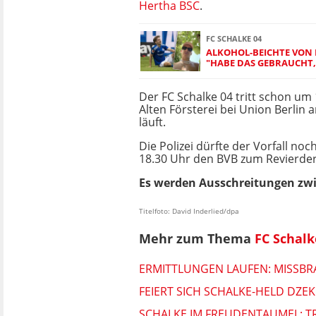
Hertha BSC
.
FC SCHALKE 04
ALKOHOL-BEICHTE VON 
"HABE DAS GEBRAUCHT, 
Der FC Schalke 04 tritt schon um
Alten Försterei bei Union Berlin
läuft.
Die Polizei dürfte der Vorfall n
18.30 Uhr den BVB zum Revierder
Es werden Ausschreitungen zwi
Titelfoto: David Inderlied/dpa
Mehr zum Thema
FC Schalk
ERMITTLUNGEN LAUFEN: MISSB
FEIERT SICH SCHALKE-HELD DZE
SCHALKE IM FREUDENTAUMEL: TR