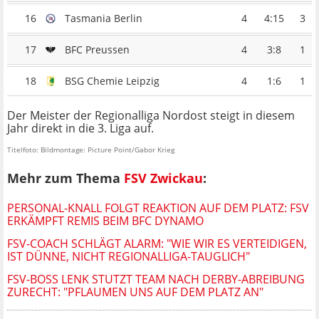
16
Tasmania Berlin
4
4:15
3
17
BFC Preussen
4
3:8
1
18
BSG Chemie Leipzig
4
1:6
1
Der Meister der Regionalliga Nordost steigt in diesem
Jahr direkt in die 3. Liga auf.
Titelfoto: Bildmontage: Picture Point/Gabor Krieg
Mehr zum Thema
FSV Zwickau
:
PERSONAL-KNALL FOLGT REAKTION AUF DEM PLATZ: FSV
ERKÄMPFT REMIS BEIM BFC DYNAMO
FSV-COACH SCHLÄGT ALARM: "WIE WIR ES VERTEIDIGEN,
IST DÜNNE, NICHT REGIONALLIGA-TAUGLICH"
FSV-BOSS LENK STUTZT TEAM NACH DERBY-ABREIBUNG
ZURECHT: "PFLAUMEN UNS AUF DEM PLATZ AN"