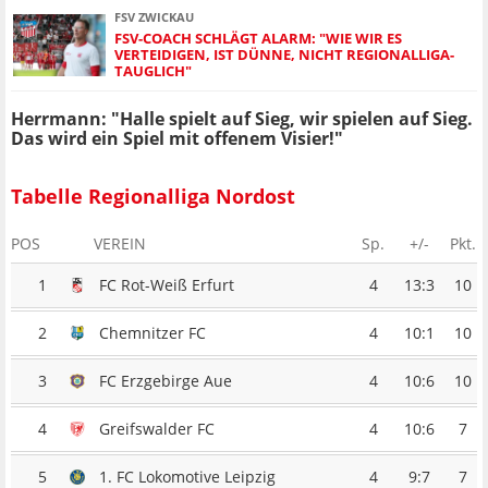
FSV ZWICKAU
FSV-COACH SCHLÄGT ALARM: "WIE WIR ES
VERTEIDIGEN, IST DÜNNE, NICHT REGIONALLIGA-
TAUGLICH"
Herrmann: "Halle spielt auf Sieg, wir spielen auf Sieg.
Das wird ein Spiel mit offenem Visier!"
Tabelle Regionalliga Nordost
POS
VEREIN
Sp.
+/-
Pkt.
1
FC Rot-Weiß Erfurt
4
13:3
10
2
Chemnitzer FC
4
10:1
10
3
FC Erzgebirge Aue
4
10:6
10
4
Greifswalder FC
4
10:6
7
5
1. FC Lokomotive Leipzig
4
9:7
7