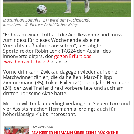
Maximilian Somnitz (21) wird am Wochenende
aussetzen. ©
Picture Point/Gabor Krieg
"Er bekam einen Tritt auf die Achillessehne und muss
zumindest für dieses Wochenende als eine
Vorsichtsmaßnahme aussetzen", bestätigte
Sportdirektor Robin Lenk TAG24 den Ausfall des
Innenverteidigers, der
gegen Erfurt das
zwischenzeitliche 2:2
erzielte.
Vorne drin kann Zwickau dagegen wieder auf seine
Matchwinner zählen, die da heißen: Marc-Philipp
Zimmermann (35), Lukas Eixler (21) - und Jahn Herrmann
(24), der zwei Treffer direkt vorbereitete und auch am
dritten Tor seine Aktie hatte.
Mit ihm will Lenk unbedingt verlängern. Sieben Tore und
vier Assists machen Herrmann allerdings auch für
höherklassige Klubs interessant.
FSV ZWICKAU
FSV-KEEPER HIEMANN ÜBER SEINE RÜCKKEHR