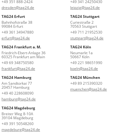
+49 351 888-2424
+49 341 24250430
dresden@tag24.de
leipzig@tag24.de
TAG24 Erfurt
TAG24 Stuttgart
Bahnhofstraße 38
Curiestraße 2
99084 Erfurt
70563 Stuttgart
+49 361 34947880
+49 711 21952530
erfurt@tag24.de
stuttgart@tag24.de
TAG24 Frankfurt a. M.
TAG24 Köln
Friedrich-Ebert-Anlage 36
Neumarkt 1a
60325 Frankfurt am Main
50667 Köln
+49 69 348750580
+49 221 98651990
frankfurt@tag24.de
koeln@tag24.de
TAG24 Hamburg
TAG24 München
Am Sandtorkai 77
+49 89 215390320
20457 Hamburg
muenchen@tag24.de
+49 40 228608090
hamburg@tag24.de
TAG24 Magdeburg
Breiter Weg 8-10A
39104 Magdeburg
+49 391 50548260
magdeburg@tag24.de