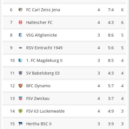
6
FC Carl Zeiss Jena
4
7:4
6
7
Hallescher FC
4
4:3
6
8
VSG Altglienicke
3
8:6
5
9
RSV Eintracht 1949
4
5:6
5
10
1. FC Magdeburg II
3
8:5
4
11
SV Babelsberg 03
3
4:3
4
12
BFC Dynamo
4
5:7
4
13
FSV Zwickau
4
3:7
4
14
FSV 63 Luckenwalde
4
4:9
3
15
Hertha BSC II
3
3:9
3