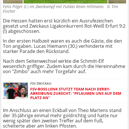
Felix Pilger (l.) im Zweikampf mit Fuldas Kevin Hillmann. ©
Tim
Fischer
Die Hessen hatten erst kürzlich ein Ausrufezeichen
gesetzt und Zwickaus Ligakonkurrent Rot-Weiß Erfurt 9:2
(!) abgeschossen.
In der ersten Halbzeit waren es auch die Gäste, die den
Ton angaben. Lucas Hiemann (30.) verhinderte mit
starker Parade den Rückstand.
Nach dem Seitenwechsel wirkte die Schmitt-Elf
wesentlich griffiger. Zudem kam durch die Hereinnahme
von "Zimbo" auch mehr Torgefahr auf.
FSV ZWICKAU
FSV-BOSS LENK STUTZT TEAM NACH DERBY-
ABREIBUNG ZURECHT: "PFLAUMEN UNS AUF DEM
PLATZ AN"
Im Anschluss an einen Eckball von Theo Martens stand
der 35-Jährige einmal mehr goldrichtig und hatte nur
wenig später den zweiten Treffer auf dem Fuß,
scheiterte aber am linken Pfosten.