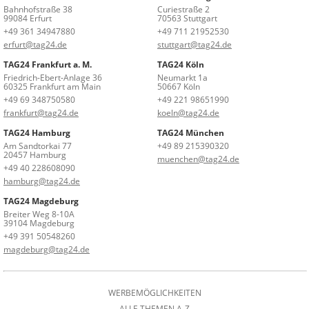
Bahnhofstraße 38
Curiestraße 2
99084 Erfurt
70563 Stuttgart
+49 361 34947880
+49 711 21952530
erfurt@tag24.de
stuttgart@tag24.de
TAG24 Frankfurt a. M.
TAG24 Köln
Friedrich-Ebert-Anlage 36
Neumarkt 1a
60325 Frankfurt am Main
50667 Köln
+49 69 348750580
+49 221 98651990
frankfurt@tag24.de
koeln@tag24.de
TAG24 Hamburg
TAG24 München
Am Sandtorkai 77
+49 89 215390320
20457 Hamburg
muenchen@tag24.de
+49 40 228608090
hamburg@tag24.de
TAG24 Magdeburg
Breiter Weg 8-10A
39104 Magdeburg
+49 391 50548260
magdeburg@tag24.de
WERBEMÖGLICHKEITEN
ALLE THEMEN A-Z