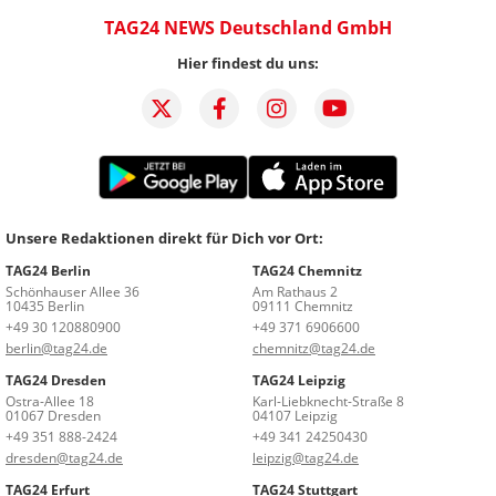
TAG24 NEWS Deutschland GmbH
Hier findest du uns:
Unsere Redaktionen direkt für Dich vor Ort:
TAG24 Berlin
TAG24 Chemnitz
Schönhauser Allee 36
Am Rathaus 2
10435 Berlin
09111 Chemnitz
+49 30 120880900
+49 371 6906600
berlin@tag24.de
chemnitz@tag24.de
TAG24 Dresden
TAG24 Leipzig
Ostra-Allee 18
Karl-Liebknecht-Straße 8
01067 Dresden
04107 Leipzig
+49 351 888-2424
+49 341 24250430
dresden@tag24.de
leipzig@tag24.de
TAG24 Erfurt
TAG24 Stuttgart