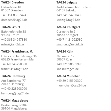
TAG24 Dresden
TAG24 Leipzig
Ostra-Allee 18
Karl-Liebknecht-Straße 8
01067 Dresden
04107 Leipzig
+49 351 888-2424
+49 341 24250430
dresden@tag24.de
leipzig@tag24.de
TAG24 Erfurt
TAG24 Stuttgart
Bahnhofstraße 38
Curiestraße 2
99084 Erfurt
70563 Stuttgart
+49 361 34947880
+49 711 21952530
erfurt@tag24.de
stuttgart@tag24.de
TAG24 Frankfurt a. M.
TAG24 Köln
Friedrich-Ebert-Anlage 36
Neumarkt 1a
60325 Frankfurt am Main
50667 Köln
+49 69 348750580
+49 221 98651990
frankfurt@tag24.de
koeln@tag24.de
TAG24 Hamburg
TAG24 München
Am Sandtorkai 77
+49 89 215390320
20457 Hamburg
muenchen@tag24.de
+49 40 228608090
hamburg@tag24.de
TAG24 Magdeburg
Breiter Weg 8-10A
39104 Magdeburg