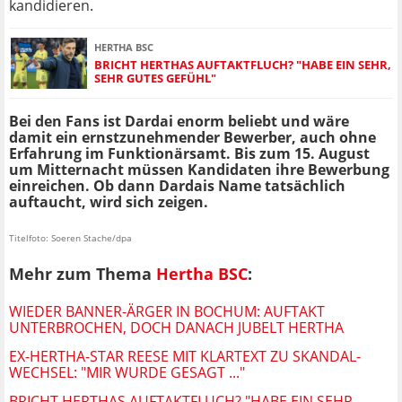
kandidieren.
HERTHA BSC
BRICHT HERTHAS AUFTAKTFLUCH? "HABE EIN SEHR,
SEHR GUTES GEFÜHL"
Bei den Fans ist Dardai enorm beliebt und wäre
damit ein ernstzunehmender Bewerber, auch ohne
Erfahrung im Funktionärsamt. Bis zum 15. August
um Mitternacht müssen Kandidaten ihre Bewerbung
einreichen. Ob dann Dardais Name tatsächlich
auftaucht, wird sich zeigen.
Titelfoto: Soeren Stache/dpa
Mehr zum Thema
Hertha BSC
:
WIEDER BANNER-ÄRGER IN BOCHUM: AUFTAKT
UNTERBROCHEN, DOCH DANACH JUBELT HERTHA
EX-HERTHA-STAR REESE MIT KLARTEXT ZU SKANDAL-
WECHSEL: "MIR WURDE GESAGT ..."
BRICHT HERTHAS AUFTAKTFLUCH? "HABE EIN SEHR,