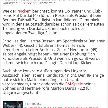
kandidieren. ©
Soeren Stache/dpa
Wie der "
Kicker
" berichtet, könnte Ex-Trainer und Club-
Ikone Pal Dardai (48) für den Posten als Präsident beim
Berliner Fußball-Zweitligisten kandidieren. Gemunkelt
wird in der Hauptstadt darüber schon seit der erneuten
Trennung von Dardai als Chefcoach nach der
abgelaufenen Zweitliga-Saison.
Er soll es den Hertha-Bossen um Sportdirektor Benjamin
Weber (44), Geschäftsführer Thomas Herrich,
Lizenzbereich-Leiter Andreas "Zecke" Neuendorf (49)
selbst angekündigt haben - mit einer Drohung: "Ich
kandidiere als Präsident. Und wenn ich gewählt werde,
schmeiße ich euch raus", sagte Dardai laut Kicker.
Auch ohne konkrete Äußerungen des Ungarn:
Auszuschließen ist eine Kandidatur nicht. Der 48-Jährige
hatte sich im Mai in einen längeren Urlaub
verabschiedet, unter anderem die
EM-Spiele
seines
Sohnes und Hertha-Profis Marton Dardai (22) für
Ungarn angeschaut.
HERTHA BSC