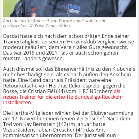
Auch die dritte Amtszeit von Dardai endet wohl nicht
geräuschlos. ©
Friso Gentsch/dpa
Dardai hatte sich nach dem schon dritten Ende seiner
Trainertätigkeit bei seinem Herzensklub vergleichsweise
moderat geäußert, dem Verein alles Gute gewünscht.
Das war 2019 und 2021 - als er auch schon gehen
musste - anders gewesen.
Auch diesmal soll das Binnenverhältnis zu den Klubchefs
mehr beschädigt sein, als es nach außen den Anschein
hatte. Eine Kandidatur als Präsident wäre eine
Retourkutsche von Herthas Rekordspieler gegen die
Bosse, die Cristian Fiél (44) vom 1. FC Nürnberg
als
neuen Trainer für die erhoffte Bundesliga-Rückkehr
installierten
.
Die Hertha-Mitglieder wählen bei der Clubversammlung
am 17. November einen neuen Vereinschef. Nach dem
Tod von Kay Bernstein (†42) im Januar hatte
Vizepräsident Fabian Drescher (41) das Amt
kommissarisch übernommen. Der Jurist will nun