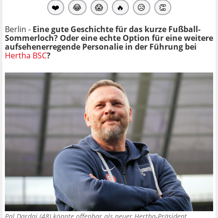
❤️
😂
😱
🔥
😥
👏
Berlin -
Eine gute Geschichte für das kurze Fußball-
Sommerloch? Oder eine echte Option für eine weitere
aufsehenerregende Personalie in der Führung bei
Hertha BSC
?
Pal Dardai (48) könnte offenbar als neuer Hertha-Präsident