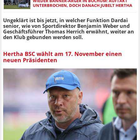
WIEDER BANNER-ÄRGER IN BOCHUM: AUFTAKT
UNTERBROCHEN, DOCH DANACH JUBELT HERTHA
Ungeklärt ist bis jetzt, in welcher Funktion Dardai
senior, wie von Sportdirektor Benjamin Weber und
Geschäftsführer Thomas Herrich erwähnt, weiter an
den Klub gebunden werden soll.
Hertha BSC wählt am 17. November einen
neuen Präsidenten