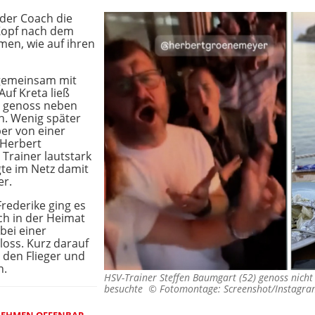
 der Coach die
Kopf nach dem
men, wie auf ihren
 gemeinsam mit
Auf Kreta ließ
d genoss neben
n. Wenig später
ber von einer
 Herbert
Trainer lautstark
gte im Netz damit
er.
Frederike ging es
h in der Heimat
bei einer
loss. Kurz darauf
n den Flieger und
n.
HSV-Trainer Steffen Baumgart (52) genoss nicht 
besuchte ©
Fotomontage: Screenshot/Instagram
NEHMEN OFFENBAR