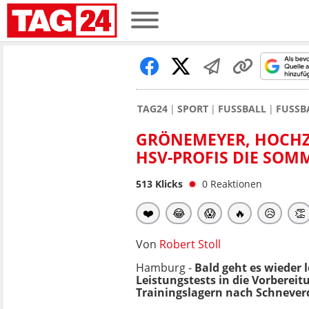
TAG24
SPORT
FUSSBALL
FUSSB
GRÖNEMEYER, HOCHZE
SV-PROFIS DIE SOMM
513
Klicks
0
Reaktionen
❤️
😂
😱
🔥
😥
👏
Von
Robert Stoll
Hamburg -
Bald geht es wieder
Leistungstests in die Vorbereit
Trainingslagern nach Schnever