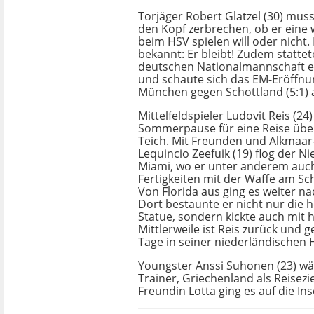
Torjäger Robert Glatzel (30) muss
den Kopf zerbrechen, ob er eine 
beim HSV spielen will oder nicht.
bekannt: Er bleibt! Zudem stattet
deutschen Nationalmannschaft e
und schaute sich das EM-Eröffnun
München gegen Schottland (5:1) 
Mittelfeldspieler Ludovit Reis (24)
Sommerpause für eine Reise übe
Teich. Mit Freunden und Alkmaa
Lequincio Zeefuik (19) flog der N
Miami, wo er unter anderem auc
Fertigkeiten mit der Waffe am Sc
Von Florida aus ging es weiter na
Dort bestaunte er nicht nur die he
Statue, sondern kickte auch mit 
Mittlerweile ist Reis zurück und 
Tage in seiner niederländischen 
Youngster Anssi Suhonen (23) wäh
Trainer, Griechenland als Reisezie
Freundin Lotta ging es auf die In