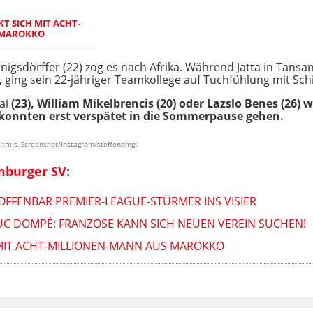
KT SICH MIT ACHT-
 MAROKKO
igsdörffer (22) zog es nach Afrika. Während Jatta in Tansani
ging sein 22-jähriger Teamkollege auf Tuchfühlung mit Sch
ai
(23), William Mikelbrencis (20) oder Lazslo Benes (26) 
konnten erst verspätet in die Sommerpause gehen.
itreis, Screenshot/Instagram/steffenbmgt
mburger SV
:
FFENBAR PREMIER-LEAGUE-STÜRMER INS VISIER
-LUC DOMPÉ: FRANZOSE KANN SICH NEUEN VEREIN SUCHEN!
H MIT ACHT-MILLIONEN-MANN AUS MAROKKO