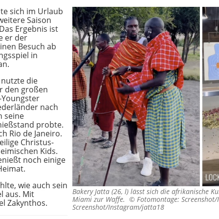
te sich im Urlaub
weitere Saison
 Das Ergebnis ist
e er der
inen Besuch ab
gsspiel in
an.
 nutzte die
r den großen
r-Youngster
iederländer nach
h seine
hießstand probte.
ch Rio de Janeiro.
ilige Christus-
heimischen Kids.
genießt noch einige
Heimat.
lte, wie auch sein
Bakery Jatta (26, l) lässt sich die afrikanische Ku
l aus. Mit
Miami zur Waffe. ©
Fotomontage: Screenshot/I
sel Zakynthos.
Screenshot/Instagram/jatta18