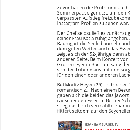
Zuvor haben die Profis und auch
Sommerpause genutzt, um den 
verpassten Aufstieg freizubekom
Instagram-Profilen zu sehen war.
Der Chef selbst ließ es zunächst
seiner Frau Katja ruhig angehen. 
Baumgart die Seele baumeln un
dem guten Wetter auch das Esse
zeigte sich der 52-Jährige dann a
anderen Seite. Beim Konzert von
Grönemeyer in Bochum sang der 
von der Tribüne aus mit und sor
für den einen oder anderen Lach
Bei Moritz Heyer (29) und seiner 
romantisch zu. Nach einem Besuc
gaben sich die beiden das Jawort 
rauschenden Feier im Berner Sch
stieg das frisch vermählte Paar i
flittert seitdem auf den Seychelle
HSV - HAMBURGER SV
HSV-BLOG: ROTHOSEN 