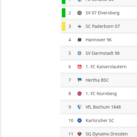
2
SV 07 Elversberg
3
SC Paderborn 07
4
Hannover 96
5
SV Darmstadt 98
6
1. FC Kaiserslautern
7
Hertha BSC
8
1. FC Nürnberg
9
VfL Bochum 1848
10
Karlsruher SC
11
SG Dynamo Dresden