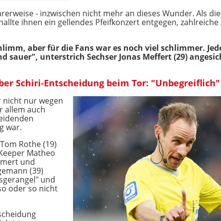
rerweise - inzwischen nicht mehr an dieses Wunder. Als die
allte ihnen ein gellendes Pfeifkonzert entgegen, zahlreic
hlimm, aber für die Fans war es noch viel schlimmer. Jed
d sauer", unterstrich Sechser Jonas Meffert (29) angesic
r Schiri-Entscheidung beim Tor: "Unbegreiflich"
 nicht nur wegen
r allem auch
eidenden
g war.
 Tom Rothe (19)
V-Keeper Matheo
mmert und
egemann (39)
nsgerangel" und
so oder so nicht
scheidung