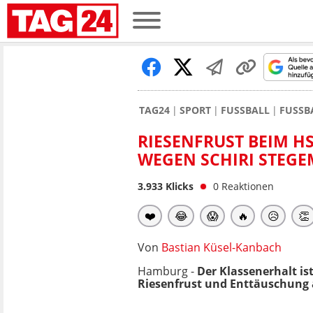
TAG24
SPORT
FUSSBALL
FUSSB
RIESENFRUST BEIM HS
WEGEN SCHIRI STEG
3.933
Klicks
0
Reaktionen
❤️
😂
😱
🔥
😥
👏
Von
Bastian Küsel-Kanbach
Hamburg -
Der Klassenerhalt is
Riesenfrust und Enttäuschung a