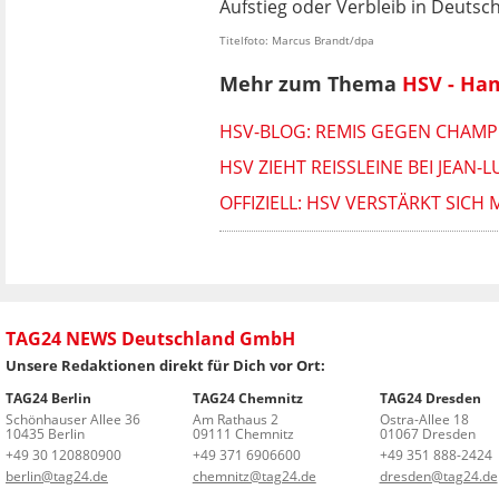
Aufstieg oder Verbleib in Deutsch
Titelfoto: Marcus Brandt/dpa
Mehr zum Thema
HSV - Ha
HSV-BLOG: REMIS GEGEN CHAMP
HSV ZIEHT REISSLEINE BEI JEAN
OFFIZIELL: HSV VERSTÄRKT SIC
TAG24 NEWS Deutschland GmbH
Unsere Redaktionen direkt für Dich vor Ort:
TAG24 Berlin
TAG24 Chemnitz
TAG24 Dresden
Schönhauser Allee 36
Am Rathaus 2
Ostra-Allee 18
10435 Berlin
09111 Chemnitz
01067 Dresden
+49 30 120880900
+49 371 6906600
+49 351 888-2424
berlin@tag24.de
chemnitz@tag24.de
dresden@tag24.de