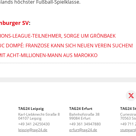
lands höchster Fußball-Spielklasse.
mburger SV
:
IONS-LEAGUE-TEILNEHMER, SORGE UM GRÖNBAEK
-LUC DOMPÉ: FRANZOSE KANN SICH NEUEN VEREIN SUCHEN!
H MIT ACHT-MILLIONEN-MANN AUS MAROKKO
TAG24 Leipzig
TAG24 Erfurt
TAG24 St
Karl-Liebknecht-Straße 8
Bahnhofstraße 38
Curiestr
04107 Leipzig
99084 Erfurt
70563 Stu
+49 341 24250430
+49 361 34947880
+49 711 
leipzig@tag24.de
erfurt@tag24.de
stuttgar