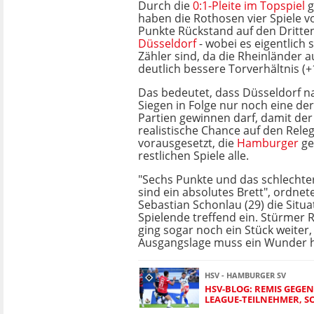
Durch die
0:1-Pleite im Topspiel
g
haben die Rothosen vier Spiele v
Punkte Rückstand auf den Dritte
Düsseldorf
- wobei es eigentlich 
Zähler sind, da die Rheinländer 
deutlich bessere Torverhältnis (+
Das bedeutet, dass Düsseldorf n
Siegen in Folge nur noch eine der
Partien gewinnen darf, damit de
realistische Chance auf den Releg
vorausgesetzt, die
Hamburger
ge
restlichen Spiele alle.
"Sechs Punkte und das schlechte
sind ein absolutes Brett", ordnet
Sebastian Schonlau (29) die Situ
Spielende treffend ein. Stürmer R
ging sogar noch ein Stück weiter, 
Ausgangslage muss ein Wunder h
HSV - HAMBURGER SV
HSV-BLOG: REMIS GEGE
LEAGUE-TEILNEHMER, 