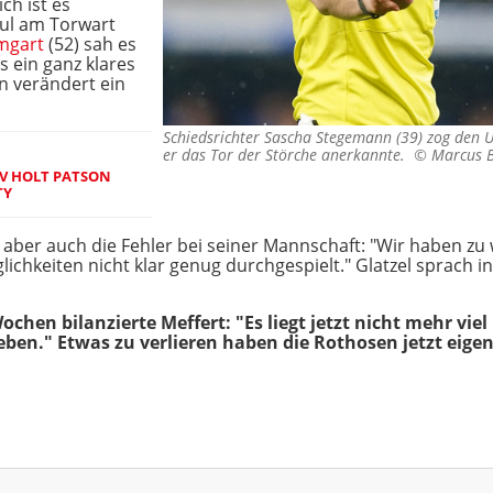
ch ist es
oul am Torwart
mgart
(52) sah es
s ein ganz klares
n verändert ein
Schiedsrichter Sascha Stegemann (39) zog den U
er das Tor der Störche anerkannte. ©
Marcus 
V HOLT PATSON
TY
ge aber auch die Fehler bei seiner Mannschaft: "Wir haben z
ichkeiten nicht klar genug durchgespielt." Glatzel sprach 
hen bilanzierte Meffert: "Es liegt jetzt nicht mehr viel
ben." Etwas zu verlieren haben die Rothosen jetzt eigen