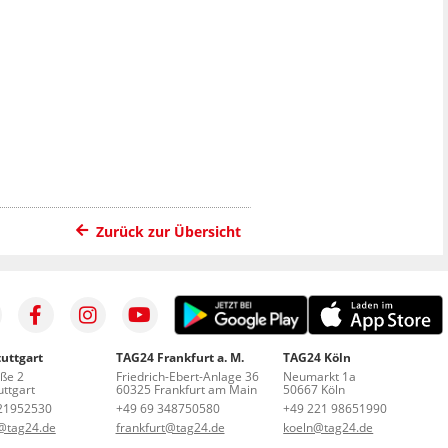
Zurück zur Übersicht
uttgart
TAG24 Frankfurt a. M.
TAG24 Köln
aße 2
Friedrich-Ebert-Anlage 36
Neumarkt 1a
ttgart
60325 Frankfurt am Main
50667 Köln
21952530
+49 69 348750580
+49 221 98651990
t@tag24.de
frankfurt@tag24.de
koeln@tag24.de