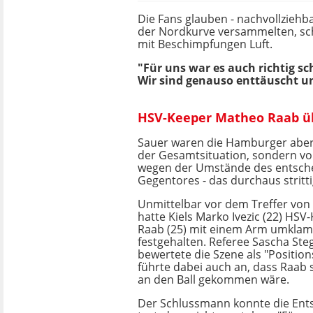
Die Fans glauben - nachvollziehba
der Nordkurve versammelten, sch
mit Beschimpfungen Luft.
"Für uns war es auch richtig sc
Wir sind genauso enttäuscht un
HSV-Keeper Matheo Raab übe
Sauer waren die Hamburger aber
der Gesamtsituation, sondern vo
wegen der Umstände des entsch
Gegentores - das durchaus stritti
Unmittelbar vor dem Treffer von
hatte Kiels Marko Ivezic (22) HS
Raab (25) mit einem Arm umkla
festgehalten. Referee Sascha St
bewertete die Szene als "Positio
führte dabei auch an, dass Raab 
an den Ball gekommen wäre.
Der Schlussmann konnte die Ent