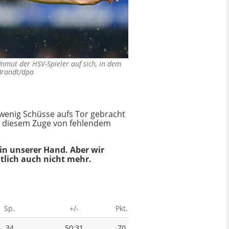
nmut der HSV-Spieler auf sich, in dem
Brandt/dpa
u wenig Schüsse aufs Tor gebracht
in diesem Zuge von fehlendem
 in unserer Hand. Aber wir
tlich auch nicht mehr.
Sp.
+/-
Pkt.
34
50:31
70