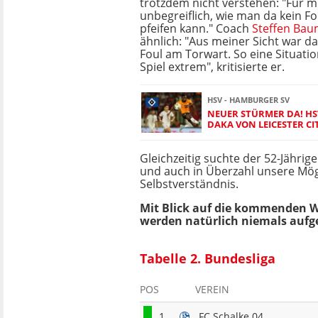
trotzdem nicht verstehen: "Für mi
unbegreiflich, wie man da kein F
pfeifen kann." Coach
Steffen Bau
ähnlich: "Aus meiner Sicht war da
Foul am Torwart. So eine Situatio
Spiel extrem", kritisierte er.
HSV - HAMBURGER SV
NEUER STÜRMER DA! HS
DAKA VON LEICESTER CI
Gleichzeitig suchte der 52-Jähri
und auch in Überzahl unsere Mögl
Selbstverständnis.
Mit Blick auf die kommenden Woc
werden natürlich niemals aufge
Tabelle 2. Bundesliga
POS
VEREIN
1
FC Schalke 04