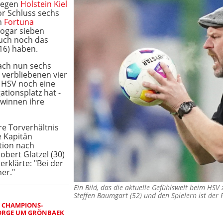
egen
Holstein Kiel
or Schluss sechs
n
Fortuna
sogar sieben
auch noch das
16) haben.
ach nun sechs
 verbliebenen vier
r HSV noch eine
ationsplatz hat -
winnen ihre
re Torverhältnis
e Kapitän
ation nach
obert Glatzel (30)
erklärte: "Bei der
er."
Ein Bild, das die aktuelle Gefühlswelt beim HSV
Steffen Baumgart (52) und den Spielern ist der
N CHAMPIONS-
SORGE UM GRÖNBAEK