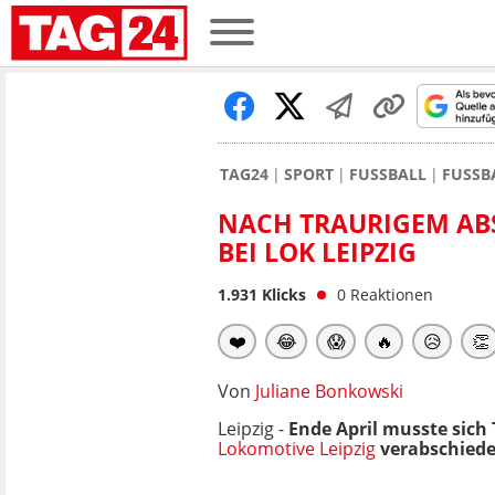
TAG24
SPORT
FUSSBALL
FUSSB
NACH TRAURIGEM ABS
BEI LOK LEIPZIG
1.931
Klicks
0
Reaktionen
❤️
😂
😱
🔥
😥
👏
Von
Juliane Bonkowski
Leipzig -
Ende April musste sich
Lokomotive Leipzig
verabschieden