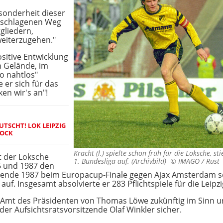
sonderheit dieser
eschlagenen Weg
gliedern,
eiterzugehen."
positive Entwicklung
m Gelände, im
o nahtlos"
 er sich für das
en wir's an"!
TSCHT! LOK LEIPZIG
OCK
Kracht (l.) spielte schon früh für die Loksche, s
t der Loksche
1. Bundesliga auf. (Archivbild) ©
IMAGO / Rust
6 und 1987 den
nde 1987 beim Europacup-Finale gegen Ajax Amsterdam sog
auf. Insgesamt absolvierte er 283 Pflichtspiele für die Leipzi
s Amt des Präsidenten von Thomas Löwe zukünftig im Sinn u
 der Aufsichtsratsvorsitzende Olaf Winkler sicher.