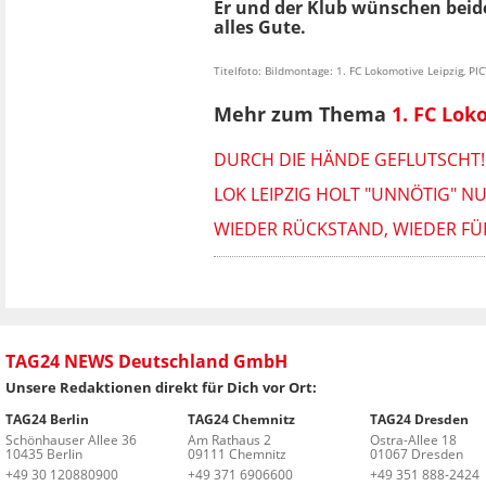
Er und der Klub wünschen beid
alles Gute.
Titelfoto: Bildmontage: 1. FC Lokomotive Leipzig, P
Mehr zum Thema
1. FC Lok
DURCH DIE HÄNDE GEFLUTSCHT!
LOK LEIPZIG HOLT "UNNÖTIG" 
WIEDER RÜCKSTAND, WIEDER FÜH
TAG24 NEWS Deutschland GmbH
Unsere Redaktionen direkt für Dich vor Ort:
TAG24 Berlin
TAG24 Chemnitz
TAG24 Dresden
Schönhauser Allee 36
Am Rathaus 2
Ostra-Allee 18
10435 Berlin
09111 Chemnitz
01067 Dresden
+49 30 120880900
+49 371 6906600
+49 351 888-2424