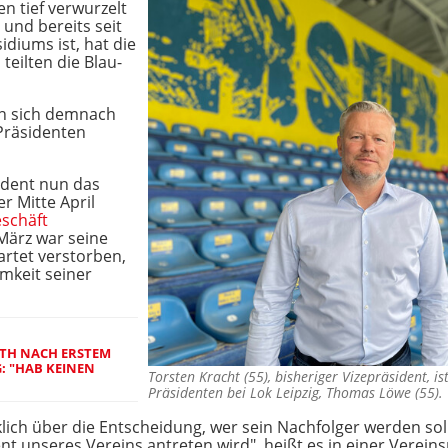
en tief verwurzelt
 und bereits seit
idiums ist, hat die
teilten die Blau-
en sich demnach
Präsidenten
ident nun das
 Mitte April
schäft
März war seine
artet verstorben,
mkeit seiner
UTH NACH ERSTEM
: "HAB KEINEN
Torsten Kracht (55), bisheriger Vizepräsident, i
Präsidenten bei Lok Leipzig, Thomas Löwe (55)
cklich über die Entscheidung, wer sein Nachfolger werden soll
nt unseres Vereins antreten wird", heißt es in einer Vereins