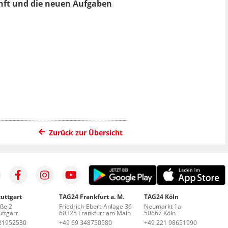
nft und die neuen Aufgaben
Zurück zur Übersicht
uttgart
TAG24 Frankfurt a. M.
TAG24 Köln
aße 2
Friedrich-Ebert-Anlage 36
Neumarkt 1a
ttgart
60325 Frankfurt am Main
50667 Köln
21952530
+49 69 348750580
+49 221 98651990