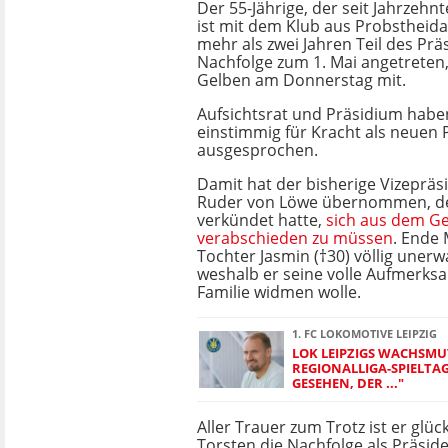
Der 55-Jährige, der seit Jahrzehnt
ist mit dem Klub aus Probstheida
mehr als zwei Jahren Teil des Präs
Nachfolge zum 1. Mai angetreten, 
Gelben am Donnerstag mit.
Aufsichtsrat und Präsidium hab
einstimmig für Kracht als neuen 
ausgesprochen.
Damit hat der bisherige Vizepräs
Ruder von Löwe übernommen, der
verkündet hatte,
sich aus dem Ge
verabschieden zu müssen
. Ende 
Tochter Jasmin (†30) völlig unerw
weshalb er seine volle Aufmerksa
Familie widmen wolle.
1. FC LOKOMOTIVE LEIPZIG
LOK LEIPZIGS WACHSM
REGIONALLIGA-SPIELTAG
GESEHEN, DER ..."
Aller Trauer zum Trotz ist er glü
Torsten die Nachfolge als Präside