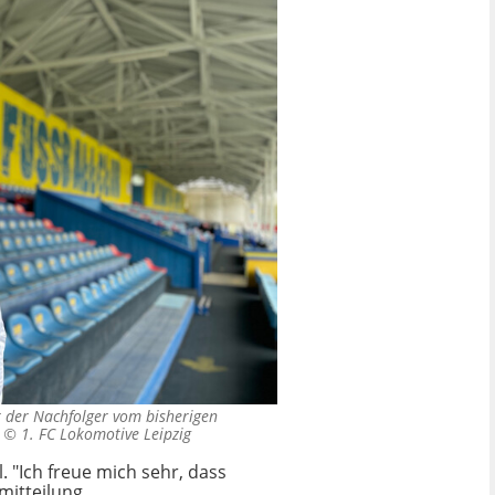
st der Nachfolger vom bisherigen
. ©
1. FC Lokomotive Leipzig
. "Ich freue mich sehr, dass
mitteilung.