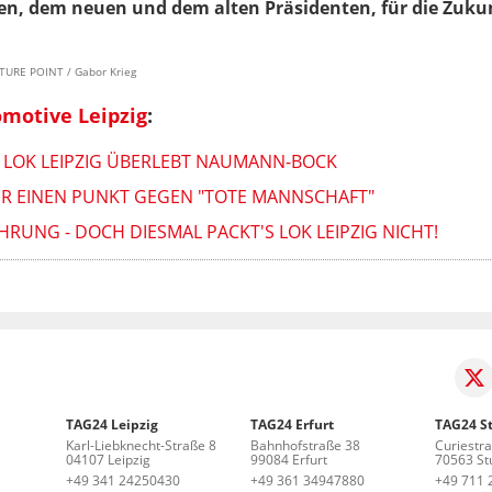
en, dem neuen und dem alten Präsidenten, für die Zuku
ICTURE POINT / Gabor Krieg
omotive Leipzig
:
 LOK LEIPZIG ÜBERLEBT NAUMANN-BOCK
NUR EINEN PUNKT GEGEN "TOTE MANNSCHAFT"
RUNG - DOCH DIESMAL PACKT'S LOK LEIPZIG NICHT!
TAG24 Leipzig
TAG24 Erfurt
TAG24 St
Karl-Liebknecht-Straße 8
Bahnhofstraße 38
Curiestr
04107 Leipzig
99084 Erfurt
70563 Stu
+49 341 24250430
+49 361 34947880
+49 711 