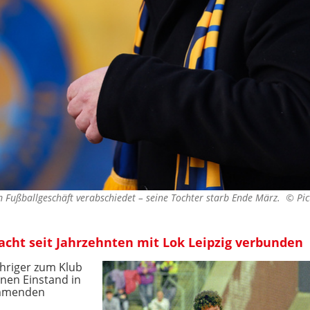
 Fußballgeschäft verabschiedet – seine Tochter starb Ende März. ©
Pic
acht seit Jahrzehnten mit Lok Leipzig verbunden
jähriger zum Klub
nen Einstand in
kommenden