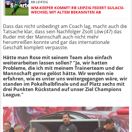
RB LEIPZIG
WM-KEEPER KOMMT! RB LEIPZIG FEDERT GULACSI-
WECHSEL MIT ALTEM BEKANNTEN AB
Dass das nicht unbedingt am Coach lag, macht auch die
Tatsache klar, dass sein Nachfolger Zsolt Löw (47) das
Ruder mit der Mannschaft auch nicht mehr
herumreißen konnte und gar das internationale
Geschäft komplett verpasste.
Hätte man Rose mit seinem Team also einfach
weiterarbeiten lassen sollen? "Ja, wir hatten
Probleme, die ich mit meinem Trainerteam und der
Mannschaft gerne gelöst hätte. Wir werden nie
erfahren, wie es unter uns weitergegangen wäre, wir
standen im Pokalhalbfinale und auf Platz sechs mit
drei Punkten Rückstand auf unser Ziel Champions
League."