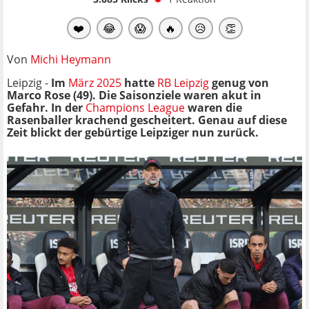
❤️
😂
😱
🔥
😥
👏
Von
Michi Heymann
Leipzig -
Im
März 2025
hatte
RB Leipzig
genug von
Marco Rose (49). Die Saisonziele waren akut in
Gefahr. In der
Champions League
waren die
Rasenballer krachend gescheitert. Genau auf diese
Zeit blickt der gebürtige Leipziger nun zurück.