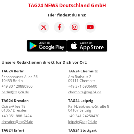
TAG24 NEWS Deutschland GmbH
Hier findest du uns:
Unsere Redaktionen direkt für Dich vor Ort:
TAG24 Berlin
TAG24 Chemnitz
Schönhauser Allee 36
Am Rathaus 2
10435 Berlin
09111 Chemnitz
+49 30 120880900
+49 371 6906600
berlin@tag24.de
chemnitz@tag24.de
TAG24 Dresden
TAG24 Leipzig
Ostra-Allee 18
Karl-Liebknecht-Straße 8
01067 Dresden
04107 Leipzig
+49 351 888-2424
+49 341 24250430
dresden@tag24.de
leipzig@tag24.de
TAG24 Erfurt
TAG24 Stuttgart