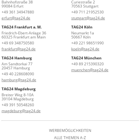
Bahnhofstraße 38
Curiestraße 2
99084 Erfurt
70563 Stuttgart
+49 361 34947880
+49 711 21952530
erfurt@tag24.de
stuttgart@tag24.de
TAG24 Frankfurt a. M.
TAG24 Köln
Friedrich-Ebert-Anlage 36
Neumarkt 1a
60325 Frankfurt am Main
50667 Köln
+49 69 348750580
+49 221 98651990
frankfurt@tag24.de
koeln@tag24.de
TAG24 Hamburg
TAG24 München
Am Sandtorkai 77
+49 89 215390320
20457 Hamburg
muenchen@tag24.de
+49 40 228608090
hamburg@tag24.de
TAG24 Magdeburg
Breiter Weg 8-10A
39104 Magdeburg
+49 391 50548260
magdeburg@tag24.de
WERBEMÖGLICHKEITEN
ALLE THEMEN A-Z