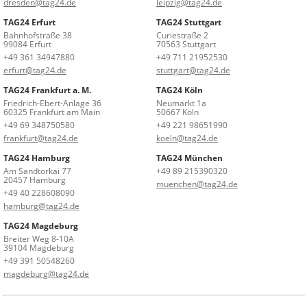
dresden@tag24.de
leipzig@tag24.de
TAG24 Erfurt
TAG24 Stuttgart
Bahnhofstraße 38
Curiestraße 2
99084 Erfurt
70563 Stuttgart
+49 361 34947880
+49 711 21952530
erfurt@tag24.de
stuttgart@tag24.de
TAG24 Frankfurt a. M.
TAG24 Köln
Friedrich-Ebert-Anlage 36
Neumarkt 1a
60325 Frankfurt am Main
50667 Köln
+49 69 348750580
+49 221 98651990
frankfurt@tag24.de
koeln@tag24.de
TAG24 Hamburg
TAG24 München
Am Sandtorkai 77
+49 89 215390320
20457 Hamburg
muenchen@tag24.de
+49 40 228608090
hamburg@tag24.de
TAG24 Magdeburg
Breiter Weg 8-10A
39104 Magdeburg
+49 391 50548260
magdeburg@tag24.de