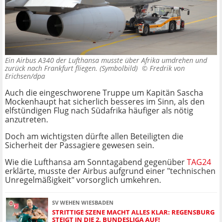
Ein Airbus A340 der Lufthansa musste über Afrika umdrehen und
zurück nach Frankfurt fliegen. (Symbolbild) ©
Fredrik von
Erichsen/dpa
Auch die eingeschworene Truppe um Kapitän Sascha
Mockenhaupt hat sicherlich besseres im Sinn, als den
elfstündigen Flug nach Südafrika häufiger als nötig
anzutreten.
Doch am wichtigsten dürfte allen Beteiligten die
Sicherheit der Passagiere gewesen sein.
Wie die Lufthansa am Sonntagabend gegenüber
TAG24
erklärte, musste der Airbus aufgrund einer "technischen
Unregelmäßigkeit" vorsorglich umkehren.
SV WEHEN WIESBADEN
STRITTIGE SZENE MACHT ALLES KLAR: REGENSBURG
STEIGT IN DIE 2. BUNDESLIGA AUF!