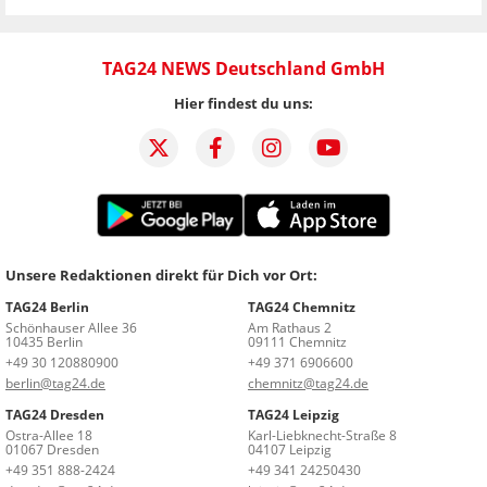
TAG24 NEWS Deutschland GmbH
Hier findest du uns:
Unsere Redaktionen direkt für Dich vor Ort:
TAG24 Berlin
TAG24 Chemnitz
Schönhauser Allee 36
Am Rathaus 2
10435 Berlin
09111 Chemnitz
+49 30 120880900
+49 371 6906600
berlin@tag24.de
chemnitz@tag24.de
TAG24 Dresden
TAG24 Leipzig
Ostra-Allee 18
Karl-Liebknecht-Straße 8
01067 Dresden
04107 Leipzig
+49 351 888-2424
+49 341 24250430