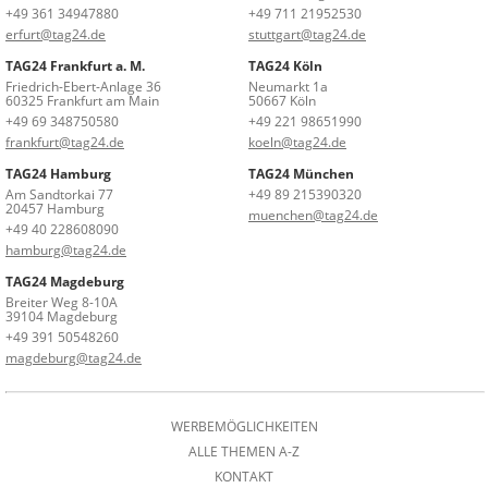
+49 361 34947880
+49 711 21952530
erfurt@tag24.de
stuttgart@tag24.de
TAG24 Frankfurt a. M.
TAG24 Köln
Friedrich-Ebert-Anlage 36
Neumarkt 1a
60325 Frankfurt am Main
50667 Köln
+49 69 348750580
+49 221 98651990
frankfurt@tag24.de
koeln@tag24.de
TAG24 Hamburg
TAG24 München
Am Sandtorkai 77
+49 89 215390320
20457 Hamburg
muenchen@tag24.de
+49 40 228608090
hamburg@tag24.de
TAG24 Magdeburg
Breiter Weg 8-10A
39104 Magdeburg
+49 391 50548260
magdeburg@tag24.de
WERBEMÖGLICHKEITEN
ALLE THEMEN A-Z
KONTAKT