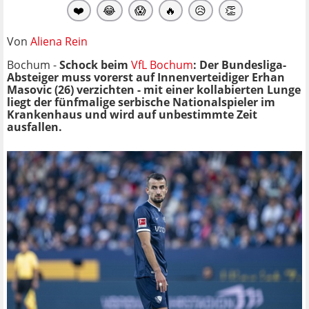
❤️
😂
😱
🔥
😥
👏
Von
Aliena Rein
Bochum -
Schock beim
VfL Bochum
: Der Bundesliga-
Absteiger muss vorerst auf Innenverteidiger Erhan
Masovic (26) verzichten - mit einer kollabierten Lunge
liegt der fünfmalige serbische Nationalspieler im
Krankenhaus und wird auf unbestimmte Zeit
ausfallen.