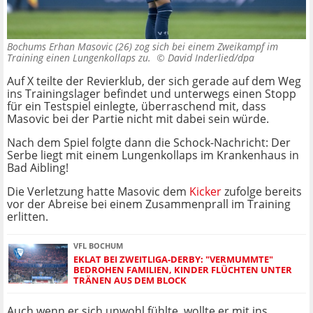
Bochums Erhan Masovic (26) zog sich bei einem Zweikampf im
Training einen Lungenkollaps zu. ©
David Inderlied/dpa
Auf X teilte der Revierklub, der sich gerade auf dem Weg
ins Trainingslager befindet und unterwegs einen Stopp
für ein Testspiel einlegte, überraschend mit, dass
Masovic bei der Partie nicht mit dabei sein würde.
Nach dem Spiel folgte dann die Schock-Nachricht: Der
Serbe liegt mit einem Lungenkollaps im Krankenhaus in
Bad Aibling!
Die Verletzung hatte Masovic dem
Kicker
zufolge bereits
vor der Abreise bei einem Zusammenprall im Training
erlitten.
VFL BOCHUM
EKLAT BEI ZWEITLIGA-DERBY: "VERMUMMTE"
BEDROHEN FAMILIEN, KINDER FLÜCHTEN UNTER
TRÄNEN AUS DEM BLOCK
Auch wenn er sich unwohl fühlte, wollte er mit ins