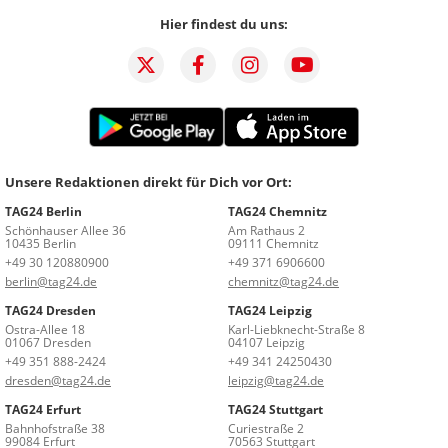
Hier findest du uns:
Unsere Redaktionen direkt für Dich vor Ort:
TAG24 Berlin
TAG24 Chemnitz
Schönhauser Allee 36
Am Rathaus 2
10435 Berlin
09111 Chemnitz
+49 30 120880900
+49 371 6906600
berlin@tag24.de
chemnitz@tag24.de
TAG24 Dresden
TAG24 Leipzig
Ostra-Allee 18
Karl-Liebknecht-Straße 8
01067 Dresden
04107 Leipzig
+49 351 888-2424
+49 341 24250430
dresden@tag24.de
leipzig@tag24.de
TAG24 Erfurt
TAG24 Stuttgart
Bahnhofstraße 38
Curiestraße 2
99084 Erfurt
70563 Stuttgart