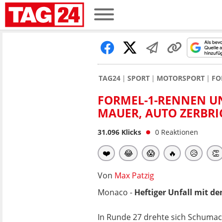
TAG24
SPORT
MOTORSPORT
FO
FORMEL-1-RENNEN U
MAUER, AUTO ZERBRIC
31.096
Klicks
0
Reaktionen
❤️
😂
😱
🔥
😥
👏
Von
Max Patzig
Monaco -
Heftiger Unfall mit d
In Runde 27 drehte sich Schumac