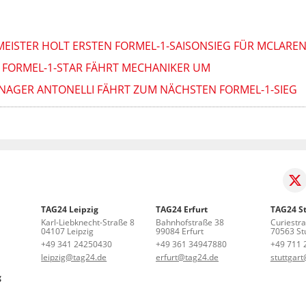
EISTER HOLT ERSTEN FORMEL-1-SAISONSIEG FÜR MCLARE
 FORMEL-1-STAR FÄHRT MECHANIKER UM
ENAGER ANTONELLI FÄHRT ZUM NÄCHSTEN FORMEL-1-SIEG
TAG24 Leipzig
TAG24 Erfurt
TAG24 St
Karl-Liebknecht-Straße 8
Bahnhofstraße 38
Curiestr
04107 Leipzig
99084 Erfurt
70563 Stu
+49 341 24250430
+49 361 34947880
+49 711 
leipzig@tag24.de
erfurt@tag24.de
stuttgar
g