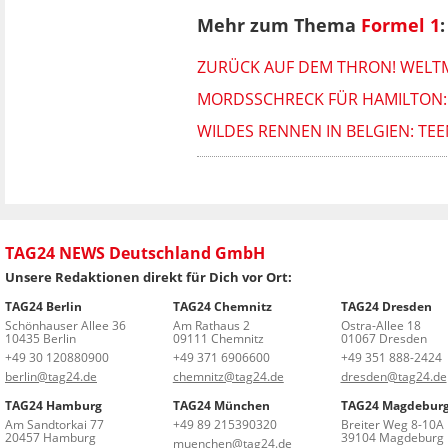
Mehr zum Thema
Formel 1
:
ZURÜCK AUF DEM THRON! WELTM
MORDSSCHRECK FÜR HAMILTON:
WILDES RENNEN IN BELGIEN: TE
TAG24 NEWS Deutschland GmbH
Unsere Redaktionen direkt für Dich vor Ort:
TAG24 Berlin
TAG24 Chemnitz
TAG24 Dresden
Schönhauser Allee 36
Am Rathaus 2
Ostra-Allee 18
10435 Berlin
09111 Chemnitz
01067 Dresden
+49 30 120880900
+49 371 6906600
+49 351 888-2424
berlin@tag24.de
chemnitz@tag24.de
dresden@tag24.de
TAG24 Hamburg
TAG24 München
TAG24 Magdebur
Am Sandtorkai 77
+49 89 215390320
Breiter Weg 8-10A
20457 Hamburg
39104 Magdeburg
muenchen@tag24.de