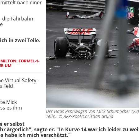
mittelt nach einer
 die Fahrbahn
ie
ch in zwei Teile.
MILTON: FORMEL-1-
ER UM
e Virtual-Safety-
s Feld
rte Mick
ss es ihm
Der Haas-Rennwagen von Mick Schumacher (23) 
Teile. ©
AFP/Pool/Christian Bruna
i er selbst
r ärgerlich", sagte er. "In Kurve 14 war ich leider zu we
 Da habe ich mich verschätzt."