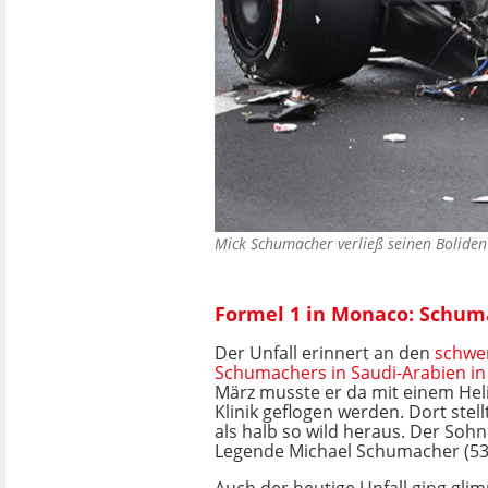
Mick Schumacher verließ seinen Boliden
Formel 1 in Monaco: Schum
Der Unfall erinnert an den
schwe
Schumachers in Saudi-Arabien in
März musste er da mit einem Heli
Klinik geflogen werden. Dort stell
als halb so wild heraus. Der Soh
Legende Michael Schumacher (53) 