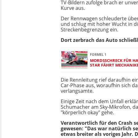
TV-Bildern zufolge brach er unver
Kurve aus.
Der Rennwagen schleuderte über
und schlug mit hoher Wucht in d
Streckenbegrenzung ein.
Dort zerbrach das Auto schließli
FORMEL 1
MORDSSCHRECK FÜR HA
STAR FÄHRT MECHANIK
Die Rennleitung rief daraufhin ein
Car-Phase aus, woraufhin sich da
verlangsamte.
Einige Zeit nach dem Unfall erklä
Schumacher am Sky-Mikrofon, da
"körperlich okay" gehe.
Verantwortlich für den Crash se
gewesen: "Das war natürlich seh
etwas breiter als voriges Jahr.