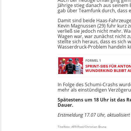
Auch der heutige Unfall ging glim
Jährige stieg danach aus seinem 
gab über Teamfunk durch, dass e
Damit sind beide Haas-Fahrzeug
Kevin Magnussen (29) fuhr kurz zu
verließ sie jedoch nicht mehr. W
Wagen war, war zunächst nicht zu
stellte sich heraus, dass es sich 
Wasserdruck-Problem handeln k
FORMEL 1
SPRINT-SIEG FÜR ANTON
WUNDERKIND BLEIBT A
In Folge des Schumi-Crashs wurd
mehr als einstündigen Verzögeru
Spätestens um 18 Uhr ist das 
Dauer.
Erstmeldung 17.07 Uhr, aktualisier
Titelfoto: AFP/Pool/Christian Bruna