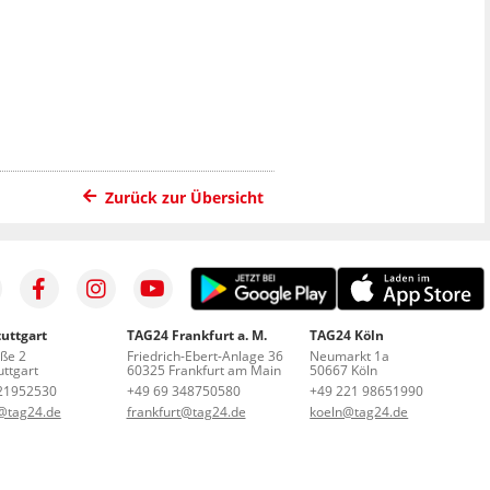
N
Zurück zur Übersicht
uttgart
TAG24 Frankfurt a. M.
TAG24 Köln
aße 2
Friedrich-Ebert-Anlage 36
Neumarkt 1a
ttgart
60325 Frankfurt am Main
50667 Köln
21952530
+49 69 348750580
+49 221 98651990
t@tag24.de
frankfurt@tag24.de
koeln@tag24.de