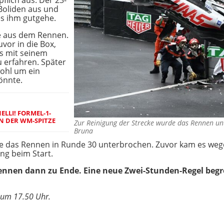
pflich aus. Der 23-
Boliden aus und
s ihm gutgehe.
e aus dem Rennen.
vor in die Box,
as mit seinem
 erfahren. Später
wohl um ein
önnte.
ELLI! FORMEL-1-
N DER WM-SPITZE
Zur Reinigung der Strecke wurde das Rennen 
Bruna
e das Rennen in Runde 30 unterbrochen. Zuvor kam es wegen
ng beim Start.
Rennen dann zu Ende. Eine neue Zwei-Stunden-Regel begr
t um 17.50 Uhr.