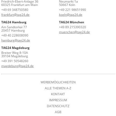
Friedrich-Ebert-Anlage 36
Neumarkt 1a
60325 Frankfurt am Main
50667 Köln
+49 69 348750580
+49 221 98651990
frankfurt@tag24.de
koeln@tag24.de
TAG24 Hamburg
TAG24 München
Am Sandtorkai 77
+49 89 215390320
20457 Hamburg
muenchen@tag24.de
+49 40 228608090
hamburg@tag24.de
TAG24 Magdeburg
Breiter Weg 8-10A
39104 Magdeburg
+49 391 50548260
magdeburg@tag24.de
WERBEMÖGLICHKEITEN
ALLE THEMEN A-Z
KONTAKT
IMPRESSUM
DATENSCHUTZ
AGB