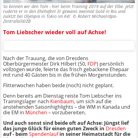
So kennen wir den Tom - hier beim Training 2019 auf der Elbe. Jetzt
ruderte er in den Ehehafen! Er gewann zweimal Gold in Rio und
zuletzt bei Olympia in Tokio im K4! ©
Robert Michael/dpa-
Zentralbild/ZB
Tom Liebscher wieder voll auf Achse!
Nach der Trauung, die von Dresdens
Oberbürgermeister Dirk Hilbert (50,
FDP
) persönlich
vollzogen wurde, feierte das frisch gebackene Ehepaar
mit rund 40 Gästen bis in die frühen Morgenstunden.
Flitterwochen haben beide (noch) nicht geplant.
Denn bereits am Dienstag reiste Tom Liebscher ins
Trainingslager nach
Kienbaum
, um sich auf die
anstehenden Saisonhighlights – die WM in Kanada und
die EM in
München
– vorzubereiten.
Und auch sonst sind beide oft auf Achse: Jüngst lief
das junge Glück für einen guten Zweck in
Dresden
auf - beim
Spendenlauf
in seiner Heimatstadt für die