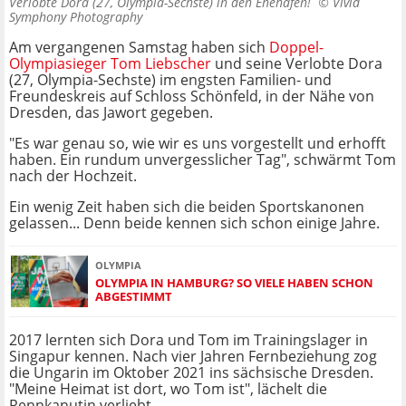
Verlobte Dora (27, Olympia-Sechste) in den Ehehafen! ©
Vivid
Symphony Photography
Am vergangenen Samstag haben sich
Doppel-
Olympiasieger Tom Liebscher
und seine Verlobte Dora
(27, Olympia-Sechste) im engsten Familien- und
Freundeskreis auf Schloss Schönfeld, in der Nähe von
Dresden, das Jawort gegeben.
"Es war genau so, wie wir es uns vorgestellt und erhofft
haben. Ein rundum unvergesslicher Tag", schwärmt Tom
nach der Hochzeit.
Ein wenig Zeit haben sich die beiden Sportskanonen
gelassen... Denn beide kennen sich schon einige Jahre.
OLYMPIA
OLYMPIA IN HAMBURG? SO VIELE HABEN SCHON
ABGESTIMMT
2017 lernten sich Dora und Tom im Trainingslager in
Singapur kennen. Nach vier Jahren Fernbeziehung zog
die Ungarin im Oktober 2021 ins sächsische Dresden.
"Meine Heimat ist dort, wo Tom ist", lächelt die
Rennkanutin verliebt.