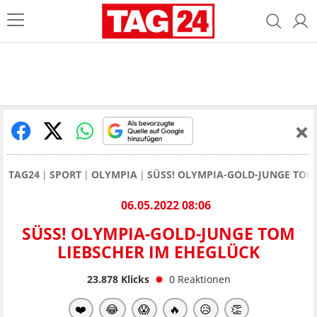
TAG24
SPORT
OLYMPIA
SÜSS! OLYMPIA-GOLD-JUNGE TOM 
06.05.2022 08:06
SÜSS! OLYMPIA-GOLD-JUNGE TOM L
IEBSCHER IM EHEGLÜCK
23.878
Klicks
0
Reaktionen
❤️
😂
😱
🔥
😥
👏