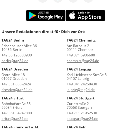
Unsere Redaktionen direkt für Dich vor Ort:
TAG24 Berlin
TAG24 Chemnitz
Schönhauser Allee 36
Am Rathaus 2
10435 Berlin
09111 Chemnitz
+49 30 120880900
+49 371 6906600
berlin@tag24.de
chemnitz@tag24.de
TAG24 Dresden
TAG24 Leipzig
Ostra-Allee 18
Karl-Liebknecht-Straße 8
01067 Dresden
04107 Leipzig
+49 351 888-2424
+49 341 24250430
dresden@tag24.de
leipzig@tag24.de
TAG24 Erfurt
TAG24 Stuttgart
Bahnhofstraße 38
Curiestraße 2
99084 Erfurt
70563 Stuttgart
+49 361 34947880
+49 711 21952530
erfurt@tag24.de
stuttgart@tag24.de
TAG24 Frankfurt a. M.
TAG24 Köln