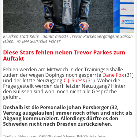
Krücken statt Kelle - damit musste Trevor Parkes vergangene Saison
leben. ©
IMAGO/Heike Feiner
Diese Stars fehlen neben Trevor Parkes zum
Auftakt
Fehlen werden am Mittwoch in der Trainingseishalle
zudem der wegen Dopings noch gesperrte
Dane Fox
(31)
und der letzte Neuzugang
C.J. Suess
(31). Wobei die
Frage gestellt werden darf: letzter Neuzugang? Hinter
den Kulissen sind wohl noch nicht alle Gespräche
geführt.
Deshalb ist die Personalie Johan Porsberger (32,
Vertrag ausgelaufen) immer noch offen und nicht als
Abgang kommuniziert. Allerdings dürfte es den
Schweden nicht nach Dresden zurückziehen.
Titelfoto: Bildmontage: IMAGO/Burghard Schreyer, IMAGO/Heike Feiner