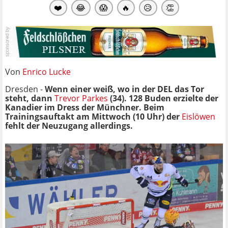
❤️
😂
😱
🔥
😥
👏
Von
Enrico Lucke
Dresden -
Wenn einer weiß, wo in der DEL das Tor
steht, dann
Trevor Parkes
(34). 128 Buden erzielte der
Kanadier im Dress der Münchner. Beim
Trainingsauftakt am Mittwoch (10 Uhr) der
Eislöwen
fehlt der Neuzugang allerdings.