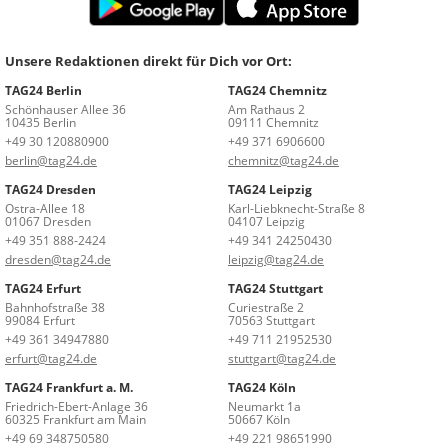
Unsere Redaktionen direkt für Dich vor Ort:
TAG24 Berlin
TAG24 Chemnitz
Schönhauser Allee 36
Am Rathaus 2
10435 Berlin
09111 Chemnitz
+49 30 120880900
+49 371 6906600
berlin@tag24.de
chemnitz@tag24.de
TAG24 Dresden
TAG24 Leipzig
Ostra-Allee 18
Karl-Liebknecht-Straße 8
01067 Dresden
04107 Leipzig
+49 351 888-2424
+49 341 24250430
dresden@tag24.de
leipzig@tag24.de
TAG24 Erfurt
TAG24 Stuttgart
Bahnhofstraße 38
Curiestraße 2
99084 Erfurt
70563 Stuttgart
+49 361 34947880
+49 711 21952530
erfurt@tag24.de
stuttgart@tag24.de
TAG24 Frankfurt a. M.
TAG24 Köln
Friedrich-Ebert-Anlage 36
Neumarkt 1a
60325 Frankfurt am Main
50667 Köln
+49 69 348750580
+49 221 98651990