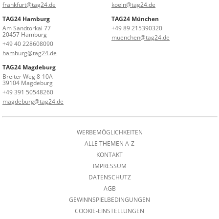
frankfurt@tag24.de
koeln@tag24.de
TAG24 Hamburg
TAG24 München
Am Sandtorkai 77
+49 89 215390320
20457 Hamburg
muenchen@tag24.de
+49 40 228608090
hamburg@tag24.de
TAG24 Magdeburg
Breiter Weg 8-10A
39104 Magdeburg
+49 391 50548260
magdeburg@tag24.de
WERBEMÖGLICHKEITEN
ALLE THEMEN A-Z
KONTAKT
IMPRESSUM
DATENSCHUTZ
AGB
GEWINNSPIELBEDINGUNGEN
COOKIE-EINSTELLUNGEN