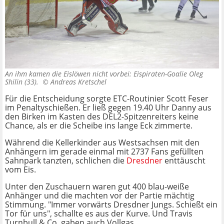
An ihm kamen die Eislöwen nicht vorbei: Eispiraten-Goalie Oleg
Shilin (33). ©
Andreas Kretschel
Für die Entscheidung sorgte ETC-Routinier Scott Feser
im Penaltyschießen.
Er ließ gegen 19.40 Uhr Danny aus
den Birken im Kasten des DEL2-Spitzenreiters keine
Chance, als er die Scheibe ins lange Eck zimmerte.
Während die Kellerkinder aus Westsachsen mit den
Anhängern im gerade einmal mit 2737 Fans gefüllten
Sahnpark tanzten, schlichen die
Dresdner
enttäuscht
vom Eis.
Unter den Zuschauern waren gut 400 blau-weiße
Anhänger und die machten vor der Partie mächtig
Stimmung. "Immer vorwärts Dresdner Jungs. Schießt ein
Tor für uns", schallte es aus der Kurve. Und Travis
Turnbull & Co. gaben auch Vollgas.