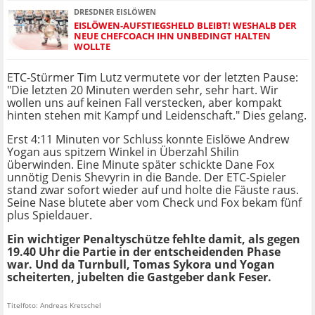
DRESDNER EISLÖWEN
EISLÖWEN-AUFSTIEGSHELD BLEIBT! WESHALB DER
NEUE CHEFCOACH IHN UNBEDINGT HALTEN
WOLLTE
ETC-Stürmer Tim Lutz vermutete vor der letzten Pause:
"Die letzten 20 Minuten werden sehr, sehr hart. Wir
wollen uns auf keinen Fall verstecken, aber kompakt
hinten stehen mit Kampf und Leidenschaft." Dies gelang.
Erst 4:11 Minuten vor Schluss konnte Eislöwe Andrew
Yogan aus spitzem Winkel in Überzahl Shilin
überwinden. Eine Minute später schickte Dane Fox
unnötig Denis Shevyrin in die Bande. Der ETC-Spieler
stand zwar sofort wieder auf und holte die Fäuste raus.
Seine Nase blutete aber vom Check und Fox bekam fünf
plus Spieldauer.
Ein wichtiger Penaltyschütze fehlte damit, als gegen
19.40 Uhr die Partie in der entscheidenden Phase
war. Und da Turnbull, Tomas Sykora und Yogan
scheiterten, jubelten die Gastgeber dank Feser.
Titelfoto: Andreas Kretschel