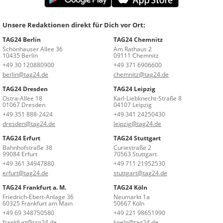
Unsere Redaktionen direkt für Dich vor Ort:
TAG24 Berlin
TAG24 Chemnitz
Schönhauser Allee 36
Am Rathaus 2
10435 Berlin
09111 Chemnitz
+49 30 120880900
+49 371 6906600
berlin@tag24.de
chemnitz@tag24.de
TAG24 Dresden
TAG24 Leipzig
Ostra-Allee 18
Karl-Liebknecht-Straße 8
01067 Dresden
04107 Leipzig
+49 351 888-2424
+49 341 24250430
dresden@tag24.de
leipzig@tag24.de
TAG24 Erfurt
TAG24 Stuttgart
Bahnhofstraße 38
Curiestraße 2
99084 Erfurt
70563 Stuttgart
+49 361 34947880
+49 711 21952530
erfurt@tag24.de
stuttgart@tag24.de
TAG24 Frankfurt a. M.
TAG24 Köln
Friedrich-Ebert-Anlage 36
Neumarkt 1a
60325 Frankfurt am Main
50667 Köln
+49 69 348750580
+49 221 98651990
frankfurt@tag24.de
koeln@tag24.de