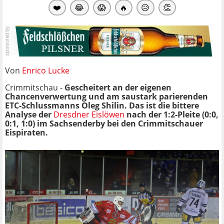
❤️
😂
😱
🔥
😥
👏
Von
Enrico Lucke
Crimmitschau -
Gescheitert an der eigenen
Chancenverwertung und am saustark parierenden
ETC-Schlussmanns Oleg Shilin. Das ist die bittere
Analyse der
Dresdner Eislöwen
nach der 1:2-Pleite (0:0,
0:1, 1:0) im Sachsenderby bei den Crimmitschauer
Eispiraten.