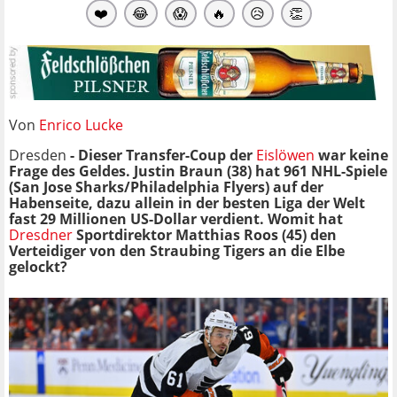
❤️
😂
😱
🔥
😥
👏
Von
Enrico Lucke
Dresden
- Dieser Transfer-Coup der
Eislöwen
war keine
Frage des Geldes. Justin Braun (38) hat 961 NHL-Spiele
(San Jose Sharks/Philadelphia Flyers) auf der
Habenseite, dazu allein in der besten Liga der Welt
fast 29 Millionen US-Dollar verdient. Womit hat
Dresdner
Sportdirektor Matthias Roos (45) den
Verteidiger von den Straubing Tigers an die Elbe
gelockt?