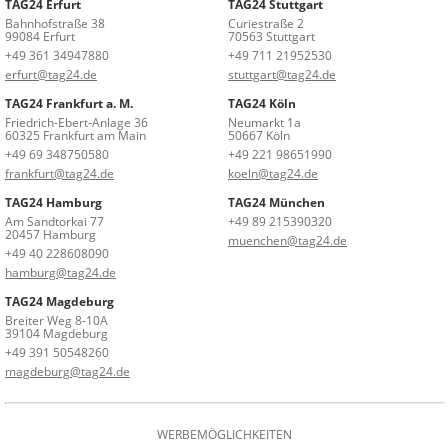
TAG24 Erfurt
TAG24 Stuttgart
Bahnhofstraße 38
Curiestraße 2
99084 Erfurt
70563 Stuttgart
+49 361 34947880
+49 711 21952530
erfurt@tag24.de
stuttgart@tag24.de
TAG24 Frankfurt a. M.
TAG24 Köln
Friedrich-Ebert-Anlage 36
Neumarkt 1a
60325 Frankfurt am Main
50667 Köln
+49 69 348750580
+49 221 98651990
frankfurt@tag24.de
koeln@tag24.de
TAG24 Hamburg
TAG24 München
Am Sandtorkai 77
+49 89 215390320
20457 Hamburg
muenchen@tag24.de
+49 40 228608090
hamburg@tag24.de
TAG24 Magdeburg
Breiter Weg 8-10A
39104 Magdeburg
+49 391 50548260
magdeburg@tag24.de
WERBEMÖGLICHKEITEN