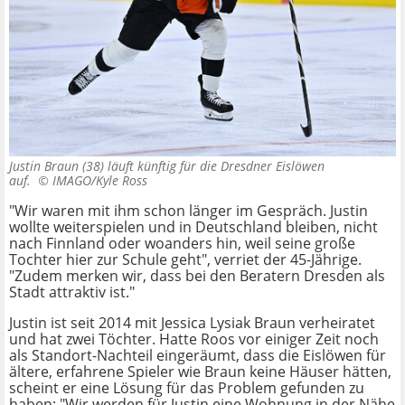
Justin Braun (38) läuft künftig für die Dresdner Eislöwen
auf. ©
IMAGO/Kyle Ross
"Wir waren mit ihm schon länger im Gespräch. Justin
wollte weiterspielen und in Deutschland bleiben, nicht
nach Finnland oder woanders hin, weil seine große
Tochter hier zur Schule geht", verriet der 45-Jährige.
"Zudem merken wir, dass bei den Beratern Dresden als
Stadt attraktiv ist."
Justin ist seit 2014 mit Jessica Lysiak Braun verheiratet
und hat zwei Töchter. Hatte Roos vor einiger Zeit noch
als Standort-Nachteil eingeräumt, dass die Eislöwen für
ältere, erfahrene Spieler wie Braun keine Häuser hätten,
scheint er eine Lösung für das Problem gefunden zu
haben: "Wir werden für Justin eine Wohnung in der Nähe