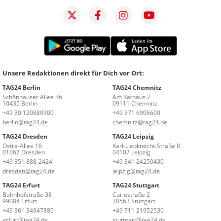
Unsere Redaktionen direkt für Dich vor Ort:
TAG24 Berlin
TAG24 Chemnitz
Schönhauser Allee 36
Am Rathaus 2
10435 Berlin
09111 Chemnitz
+49 30 120880900
+49 371 6906600
berlin@tag24.de
chemnitz@tag24.de
TAG24 Dresden
TAG24 Leipzig
Ostra-Allee 18
Karl-Liebknecht-Straße 8
01067 Dresden
04107 Leipzig
+49 351 888-2424
+49 341 24250430
dresden@tag24.de
leipzig@tag24.de
TAG24 Erfurt
TAG24 Stuttgart
Bahnhofstraße 38
Curiestraße 2
99084 Erfurt
70563 Stuttgart
+49 361 34947880
+49 711 21952530
erfurt@tag24.de
stuttgart@tag24.de