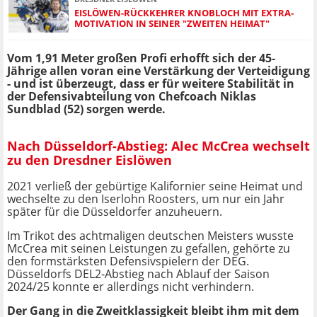
EISLÖWEN-RÜCKKEHRER KNOBLOCH MIT EXTRA-
MOTIVATION IN SEINER "ZWEITEN HEIMAT"
Vom 1,91 Meter großen Profi erhofft sich der 45-
Jährige allen voran eine Verstärkung der Verteidigung
- und ist überzeugt, dass er für weitere Stabilität in
der Defensivabteilung von Chefcoach Niklas
Sundblad (52) sorgen werde.
Nach Düsseldorf-Abstieg: Alec McCrea wechselt
zu den Dresdner Eislöwen
2021 verließ der gebürtige Kalifornier seine Heimat und
wechselte zu den Iserlohn Roosters, um nur ein Jahr
später für die Düsseldorfer anzuheuern.
Im Trikot des achtmaligen deutschen Meisters wusste
McCrea mit seinen Leistungen zu gefallen, gehörte zu
den formstärksten Defensivspielern der DEG.
Düsseldorfs DEL2-Abstieg nach Ablauf der Saison
2024/25 konnte er allerdings nicht verhindern.
Der Gang in die Zweitklassigkeit bleibt ihm mit dem