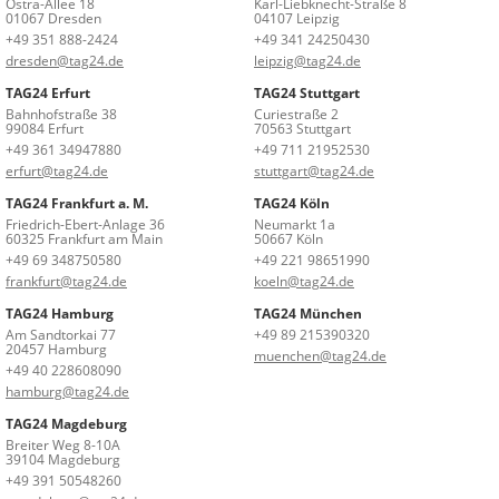
Ostra-Allee 18
Karl-Liebknecht-Straße 8
01067 Dresden
04107 Leipzig
+49 351 888-2424
+49 341 24250430
dresden@tag24.de
leipzig@tag24.de
TAG24 Erfurt
TAG24 Stuttgart
Bahnhofstraße 38
Curiestraße 2
99084 Erfurt
70563 Stuttgart
+49 361 34947880
+49 711 21952530
erfurt@tag24.de
stuttgart@tag24.de
TAG24 Frankfurt a. M.
TAG24 Köln
Friedrich-Ebert-Anlage 36
Neumarkt 1a
60325 Frankfurt am Main
50667 Köln
+49 69 348750580
+49 221 98651990
frankfurt@tag24.de
koeln@tag24.de
TAG24 Hamburg
TAG24 München
Am Sandtorkai 77
+49 89 215390320
20457 Hamburg
muenchen@tag24.de
+49 40 228608090
hamburg@tag24.de
TAG24 Magdeburg
Breiter Weg 8-10A
39104 Magdeburg
+49 391 50548260