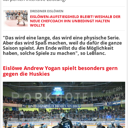
DRESDNER EISLÖWEN
EISLÖWEN-AUFSTIEGSHELD BLEIBT! WESHALB DER
NEUE CHEFCOACH IHN UNBEDINGT HALTEN
WOLLTE
"Das wird eine lange, das wird eine physische Serie.
Aber das wird Spaß machen, weil du dafür die ganze
Saison spielst. Am Ende willst du die Möglichkeit
haben, solche Spiele zu machen", so LeBlanc.
Eislöwe Andrew Yogan spielt besonders gern
gegen die Huskies