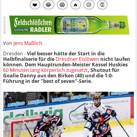
❤️
😂
😱
🔥
😥
👏
Von
Jens Maßlich
Dresden -
Viel besser hätte der Start in die
Halbfinalserie für die
Dresdner Eislöwen
nicht laufen
können. Dem Hauptrunden-Meister Kassel Huskies
60 Minuten lang körperlich zugesetzt
, Shutout für
Goalie Danny aus den Birken (40) und die 1:0-
Führung in der "best of seven"-Serie.