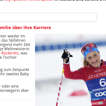
amilie über ihre Karriere
nter wieder im
 das Skifahren
ringend mehr Zeit
ige Weltmeisterin
 Rücktritts
, was
re Tochter
haug zum Zeitpunkt
s ihr zweites Baby
r oder eine
 Norwegerin aber