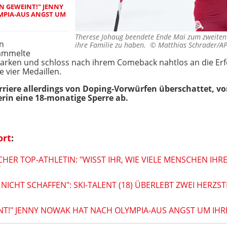
N GEWEINT!" JENNY
PIA-AUS ANGST UM
Therese Johaug beendete Ende Mai zum zweiten 
en
ihre Familie zu haben. ©
Matthias Schrader/A
sammelte
arken und schloss nach ihrem Comeback nahtlos an die Erfo
 vier Medaillen.
rriere allerdings von Doping-Vorwürfen überschattet, von
rin eine 18-monatige Sperre ab.
ort
:
ER TOP-ATHLETIN: "WISST IHR, WIE VIELE MENSCHEN IHR
"
NICHT SCHAFFEN": SKI-TALENT (18) ÜBERLEBT ZWEI HERZ
NT!" JENNY NOWAK HAT NACH OLYMPIA-AUS ANGST UM IHR