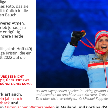
lige
es Foto, das sie
t fröhlich in die
ten Bauch.
hweres Atmen,
hrieb Johaug zu
e endgültig
 unsere Herde
ls Jakob Hoff (40)
ge Kristin, die ein
t 2022 auf die
WÜRDE ES NICHT
(18) ÜBERLEBT ZWEI
 KÜNSTLICHES KOMA
Bei den Olympischen Spielen in Peking gewann 
klärt auch,
und beendete im Anschluss ihre Karriere. Trotz 
ein Jahr nach
Titel aber nicht verteidigen. ©
Michael Kappele
meback
und
den
Olympischen Winterspielen
in Mailand und Cortina d'A