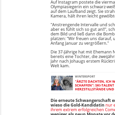
Auf Instagram postete die vierma
Olympiasiegerin ein schwarz-weiß
auf dem Laufband zeigt. Sie strahl
Kamera, hält ihren leicht gewölb
"Anstrengende Intervalle und sc
aber es fühlt sich so gut an!!", sc
dem Bild und ließ dann die Bomb
platzen: "Wir freuen uns darauf,
Anfang Januar zu vergrößern."
Die 37-Jährige hat mit Ehemann Ni
bereits eine Tochter, die zweijähri
Jahr nach Johaugs erstem Rücktrit
Welt kam.
WINTERSPORT
"ÄRZTE DACHTEN, ICH 
SCHAFFEN": SKI-TALENT 
HERZSTILLSTÄNDE UND
Die erneute Schwangerschaft er
wieso die Gold-Kandidatin
nur 
ihrem extrem erfolgreichen Co
weniger als neun Monate vor 