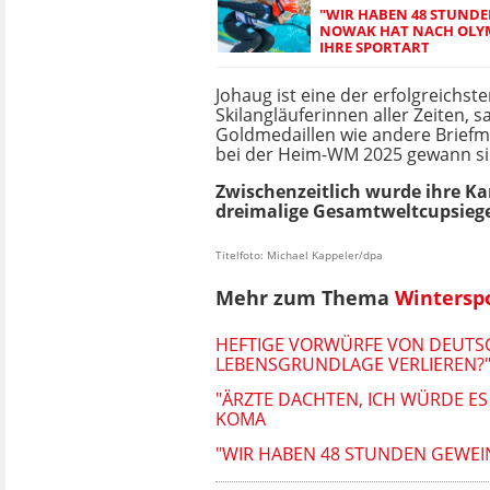
"WIR HABEN 48 STUNDE
NOWAK HAT NACH OLYM
IHRE SPORTART
Johaug ist eine der erfolgreichst
Skilangläuferinnen aller Zeiten, 
Goldmedaillen wie andere Briefm
bei der Heim-WM 2025 gewann sie
Zwischenzeitlich wurde ihre Ka
dreimalige Gesamtweltcupsiege
Titelfoto: Michael Kappeler/dpa
Mehr zum Thema
Wintersp
HEFTIGE VORWÜRFE VON DEUTSCH
LEBENSGRUNDLAGE VERLIEREN?
"ÄRZTE DACHTEN, ICH WÜRDE ES 
KOMA
"WIR HABEN 48 STUNDEN GEWEI