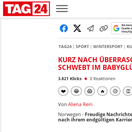
TAG24
SPORT
WINTERSPORT
KU
KURZ NACH ÜBERRASC
SCHWEBT IM BABYGL
3.821
Klicks
0
Reaktionen
❤️
😂
😱
🔥
😥
👏
Von
Aliena Rein
Norwegen -
Freudige Nachrichte
nach ihrem endgültigen Karrier