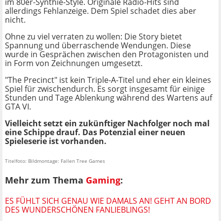
im 80er-Synthie-Style. Originale Radio-Hits sind
allerdings Fehlanzeige. Dem Spiel schadet dies aber
nicht.
Ohne zu viel verraten zu wollen: Die Story bietet
Spannung und überraschende Wendungen. Diese
wurde in Gesprächen zwischen den Protagonisten und
in Form von Zeichnungen umgesetzt.
"The Precinct" ist kein Triple-A-Titel und eher ein kleines
Spiel für zwischendurch. Es sorgt insgesamt für einige
Stunden und Tage Ablenkung während des Wartens auf
GTA VI.
Vielleicht setzt ein zukünftiger Nachfolger noch mal
eine Schippe drauf. Das Potenzial einer neuen
Spieleserie ist vorhanden.
Titelfoto: Bildmontage: Fallen Tree Games
Mehr zum Thema
Gaming
:
ES FÜHLT SICH GENAU WIE DAMALS AN! GEHT AN BORD
DES WUNDERSCHÖNEN FANLIEBLINGS!