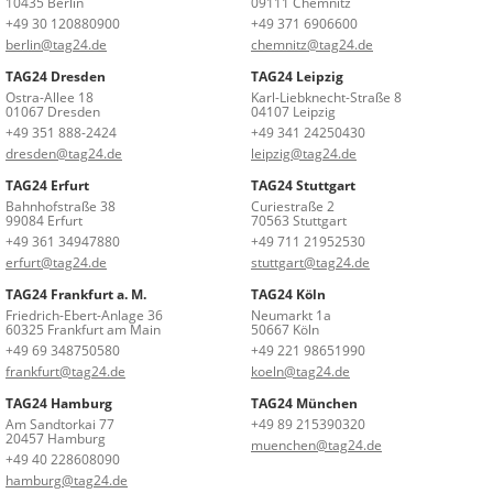
10435 Berlin
09111 Chemnitz
+49 30 120880900
+49 371 6906600
berlin@tag24.de
chemnitz@tag24.de
TAG24 Dresden
TAG24 Leipzig
Ostra-Allee 18
Karl-Liebknecht-Straße 8
01067 Dresden
04107 Leipzig
+49 351 888-2424
+49 341 24250430
dresden@tag24.de
leipzig@tag24.de
TAG24 Erfurt
TAG24 Stuttgart
Bahnhofstraße 38
Curiestraße 2
99084 Erfurt
70563 Stuttgart
+49 361 34947880
+49 711 21952530
erfurt@tag24.de
stuttgart@tag24.de
TAG24 Frankfurt a. M.
TAG24 Köln
Friedrich-Ebert-Anlage 36
Neumarkt 1a
60325 Frankfurt am Main
50667 Köln
+49 69 348750580
+49 221 98651990
frankfurt@tag24.de
koeln@tag24.de
TAG24 Hamburg
TAG24 München
Am Sandtorkai 77
+49 89 215390320
20457 Hamburg
muenchen@tag24.de
+49 40 228608090
hamburg@tag24.de