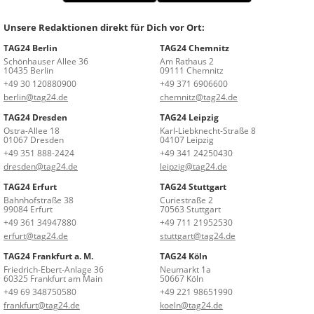
Unsere Redaktionen direkt für Dich vor Ort:
TAG24 Berlin
TAG24 Chemnitz
Schönhauser Allee 36
Am Rathaus 2
10435 Berlin
09111 Chemnitz
+49 30 120880900
+49 371 6906600
berlin@tag24.de
chemnitz@tag24.de
TAG24 Dresden
TAG24 Leipzig
Ostra-Allee 18
Karl-Liebknecht-Straße 8
01067 Dresden
04107 Leipzig
+49 351 888-2424
+49 341 24250430
dresden@tag24.de
leipzig@tag24.de
TAG24 Erfurt
TAG24 Stuttgart
Bahnhofstraße 38
Curiestraße 2
99084 Erfurt
70563 Stuttgart
+49 361 34947880
+49 711 21952530
erfurt@tag24.de
stuttgart@tag24.de
TAG24 Frankfurt a. M.
TAG24 Köln
Friedrich-Ebert-Anlage 36
Neumarkt 1a
60325 Frankfurt am Main
50667 Köln
+49 69 348750580
+49 221 98651990
frankfurt@tag24.de
koeln@tag24.de