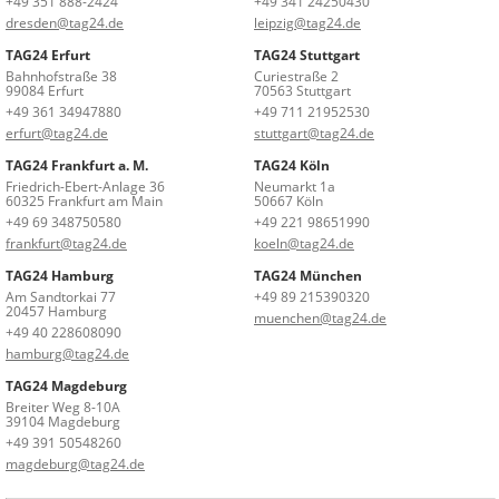
+49 351 888-2424
+49 341 24250430
dresden@tag24.de
leipzig@tag24.de
TAG24 Erfurt
TAG24 Stuttgart
Bahnhofstraße 38
Curiestraße 2
99084 Erfurt
70563 Stuttgart
+49 361 34947880
+49 711 21952530
erfurt@tag24.de
stuttgart@tag24.de
TAG24 Frankfurt a. M.
TAG24 Köln
Friedrich-Ebert-Anlage 36
Neumarkt 1a
60325 Frankfurt am Main
50667 Köln
+49 69 348750580
+49 221 98651990
frankfurt@tag24.de
koeln@tag24.de
TAG24 Hamburg
TAG24 München
Am Sandtorkai 77
+49 89 215390320
20457 Hamburg
muenchen@tag24.de
+49 40 228608090
hamburg@tag24.de
TAG24 Magdeburg
Breiter Weg 8-10A
39104 Magdeburg
+49 391 50548260
magdeburg@tag24.de