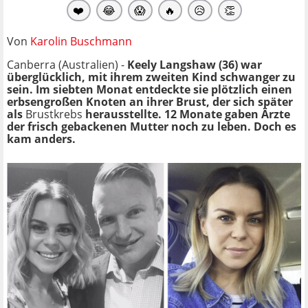
❤️
😂
😱
🔥
😥
👏
Von
Karolin Buschmann
Canberra (Australien) -
Keely Langshaw (36) war
überglücklich, mit ihrem zweiten Kind schwanger zu
sein. Im siebten Monat entdeckte sie plötzlich einen
erbsengroßen Knoten an ihrer Brust, der sich später
als
Brustkrebs
herausstellte. 12 Monate gaben Ärzte
der frisch gebackenen Mutter noch zu leben. Doch es
kam anders.