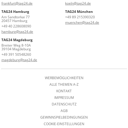
frankfurt@tag24.de
koeln@tag24.de
TAG24 Hamburg
TAG24 München
Am Sandtorkai 77
+49 89 215390320
20457 Hamburg
muenchen@tag24.de
+49 40 228608090
hamburg@tag24.de
TAG24 Magdeburg
Breiter Weg 8-10A
39104 Magdeburg
+49 391 50548260
magdeburg@tag24.de
WERBEMÖGLICHKEITEN
ALLE THEMEN A-Z
KONTAKT
IMPRESSUM
DATENSCHUTZ
AGB
GEWINNSPIELBEDINGUNGEN
COOKIE-EINSTELLUNGEN