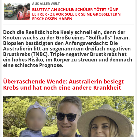
AUS ALLER WELT
BLUTTAT AN SCHULE: SCHÜLER TÖTET FÜNF
LEHRER - ZUVOR SOLL ER SEINE GROSSELTERN E
RSCHOSSEN HABEN
Doch die Realität holte Keely schnell ein, denn der
Knoten wuchs zu der Größe eines "Golfballs" heran.
Biopsien bestätigten den Anfangsverdacht: Die
Australierin litt an sogenanntem dreifach negativen
Brustkrebs (TNBC). Triple-negativer Brustkrebs hat
ein hohes Risiko, im Körper zu streuen und demnach
eine schlechte Prognose.
Überraschende Wende: Australierin besiegt
Krebs und hat noch eine andere Krankheit