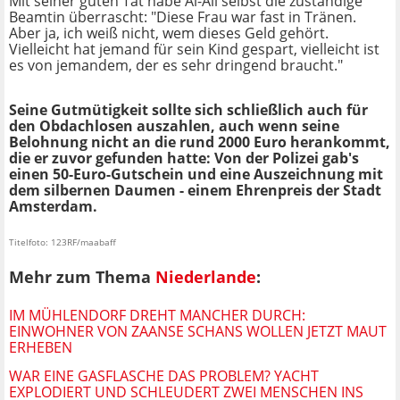
Mit seiner guten Tat habe Al-Ali selbst die zuständige
Beamtin überrascht: "Diese Frau war fast in Tränen.
Aber ja, ich weiß nicht, wem dieses Geld gehört.
Vielleicht hat jemand für sein Kind gespart, vielleicht ist
es von jemandem, der es sehr dringend braucht."
Seine Gutmütigkeit sollte sich schließlich auch für
den Obdachlosen auszahlen, auch wenn seine
Belohnung nicht an die rund 2000 Euro herankommt,
die er zuvor gefunden hatte: Von der Polizei gab's
einen 50-Euro-Gutschein und eine Auszeichnung mit
dem silbernen Daumen - einem Ehrenpreis der Stadt
Amsterdam.
Titelfoto: 123RF/maabaff
Mehr zum Thema
Niederlande
:
IM MÜHLENDORF DREHT MANCHER DURCH:
EINWOHNER VON ZAANSE SCHANS WOLLEN JETZT MAUT
ERHEBEN
WAR EINE GASFLASCHE DAS PROBLEM? YACHT
EXPLODIERT UND SCHLEUDERT ZWEI MENSCHEN INS