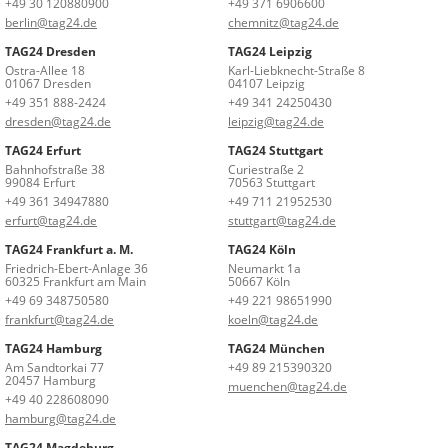
+49 30 120880900
+49 371 6906600
berlin@tag24.de
chemnitz@tag24.de
TAG24 Dresden
TAG24 Leipzig
Ostra-Allee 18
Karl-Liebknecht-Straße 8
01067 Dresden
04107 Leipzig
+49 351 888-2424
+49 341 24250430
dresden@tag24.de
leipzig@tag24.de
TAG24 Erfurt
TAG24 Stuttgart
Bahnhofstraße 38
Curiestraße 2
99084 Erfurt
70563 Stuttgart
+49 361 34947880
+49 711 21952530
erfurt@tag24.de
stuttgart@tag24.de
TAG24 Frankfurt a. M.
TAG24 Köln
Friedrich-Ebert-Anlage 36
Neumarkt 1a
60325 Frankfurt am Main
50667 Köln
+49 69 348750580
+49 221 98651990
frankfurt@tag24.de
koeln@tag24.de
TAG24 Hamburg
TAG24 München
Am Sandtorkai 77
+49 89 215390320
20457 Hamburg
muenchen@tag24.de
+49 40 228608090
hamburg@tag24.de
TAG24 Magdeburg