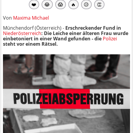
❤️
😂
😱
🔥
😥
👏
Von
Maxima Michael
Münchendorf (Österreich) -
Erschreckender Fund in
Niederösterreich
: Die Leiche einer älteren Frau wurde
einbetoniert in einer Wand gefunden - die
Polizei
steht vor einem Rätsel.