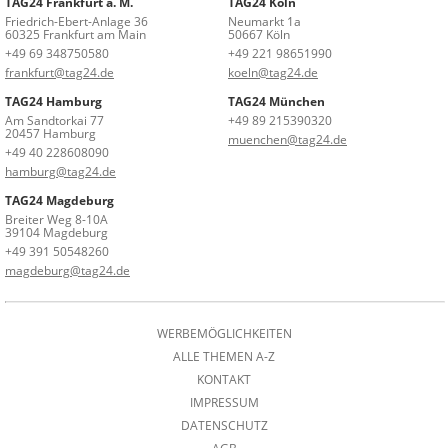
TAG24 Frankfurt a. M.
TAG24 Köln
Friedrich-Ebert-Anlage 36
Neumarkt 1a
60325 Frankfurt am Main
50667 Köln
+49 69 348750580
+49 221 98651990
frankfurt@tag24.de
koeln@tag24.de
TAG24 Hamburg
TAG24 München
Am Sandtorkai 77
+49 89 215390320
20457 Hamburg
muenchen@tag24.de
+49 40 228608090
hamburg@tag24.de
TAG24 Magdeburg
Breiter Weg 8-10A
39104 Magdeburg
+49 391 50548260
magdeburg@tag24.de
WERBEMÖGLICHKEITEN
ALLE THEMEN A-Z
KONTAKT
IMPRESSUM
DATENSCHUTZ