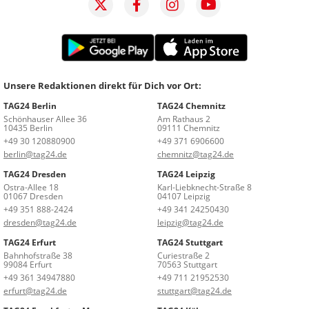
Unsere Redaktionen direkt für Dich vor Ort:
TAG24 Berlin
TAG24 Chemnitz
Schönhauser Allee 36
Am Rathaus 2
10435 Berlin
09111 Chemnitz
+49 30 120880900
+49 371 6906600
berlin@tag24.de
chemnitz@tag24.de
TAG24 Dresden
TAG24 Leipzig
Ostra-Allee 18
Karl-Liebknecht-Straße 8
01067 Dresden
04107 Leipzig
+49 351 888-2424
+49 341 24250430
dresden@tag24.de
leipzig@tag24.de
TAG24 Erfurt
TAG24 Stuttgart
Bahnhofstraße 38
Curiestraße 2
99084 Erfurt
70563 Stuttgart
+49 361 34947880
+49 711 21952530
erfurt@tag24.de
stuttgart@tag24.de