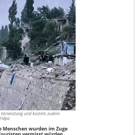
r Verwüstung und kostete zudem
P/dpa
ere Menschen wurden im Zuge
 Touristen vermisst würden.