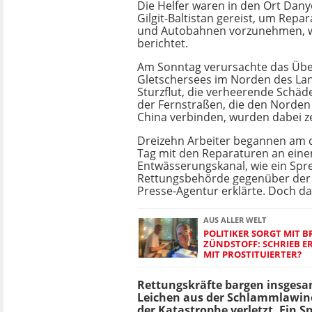
Die Helfer waren in den Ort Dany
Gilgit-Baltistan gereist, um Repa
und Autobahnen vorzunehmen, 
berichtet.
Am Sonntag verursachte das Übe
Gletschersees im Norden des Lan
Sturzflut, die verheerende Schäde
der Fernstraßen, die den Norden
China verbinden, wurden dabei ze
Dreizehn Arbeiter begannen am 
Tag mit den Reparaturen an ein
Entwässerungskanal, wie ein Spr
Rettungsbehörde gegenüber der
Presse-Agentur erklärte. Doch d
AUS ALLER WELT
POLITIKER SORGT MIT B
ZÜNDSTOFF: SCHRIEB 
MIT PROSTITUIERTER?
Rettungskräfte bargen insgesa
Leichen aus der Schlammlawine
der Katastrophe verletzt. Ein 