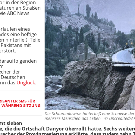
or in der Region
raturen an Straßen
wie ABC News
rlaufen eines
des eine heftige
n hinterließ. Teile
 Pakistans mit
rstört.
darauffolgenden
em
echer der
 Deutschen
ann das
Unglück
.
RISANTER SMS FÜR
ER WÄHREND SITZUNG
Die Schlammlawine hinterließ eine Schneise de
mehrere Menschen das Leben. ©
Uncredited/A
mt sieben
, die die Ortschaft Danyor überrollt hatte. Sechs weit
Sprecher der Provinzregierung erklärte, dass zudem zehn