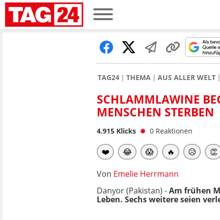
TAG24
THEMA
AUS ALLER WELT
SCHLAMMLAWINE BEGR
MENSCHEN STERBEN
4.915
Klicks
0
Reaktionen
❤️
😂
😱
🔥
😥
👏
Von
Emelie Herrmann
Danyor (Pakistan) -
Am frühen 
Leben. Sechs weitere seien verl