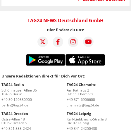
TAG24 NEWS Deutschland GmbH
Hier findest du uns:
Unsere Redaktionen direkt für Dich vor Ort:
TAG24 Berlin
TAG24 Chemnitz
Schönhauser Allee 36
Am Rathaus 2
10435 Berlin
09111 Chemnitz
+49 30 120880900
+49 371 6906600
berlin@tag24.de
chemnitz@tag24.de
TAG24 Dresden
TAG24 Leipzig
Ostra-Allee 18
Karl-Liebknecht-Straße 8
01067 Dresden
04107 Leipzig
+49 351 888-2424
+49 341 24250430