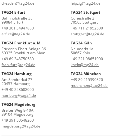
dresden@tag24.de
leipzig@tag24.de
TAG24 Erfurt
TAG24 Stuttgart
Bahnhofstraße 38
Curiestraße 2
99084 Erfurt
70563 Stuttgart
+49 361 34947880
+49 711 21952530
erfurt@tag24.de
stuttgart@tag24.de
TAG24 Frankfurt a. M.
TAG24 Köln
Friedrich-Ebert-Anlage 36
Neumarkt 1a
60325 Frankfurt am Main
50667 Köln
+49 69 348750580
+49 221 98651990
frankfurt@tag24.de
koeln@tag24.de
TAG24 Hamburg
TAG24 München
Am Sandtorkai 77
+49 89 215390320
20457 Hamburg
muenchen@tag24.de
+49 40 228608090
hamburg@tag24.de
TAG24 Magdeburg
Breiter Weg 8-10A
39104 Magdeburg
+49 391 50548260
magdeburg@tag24.de