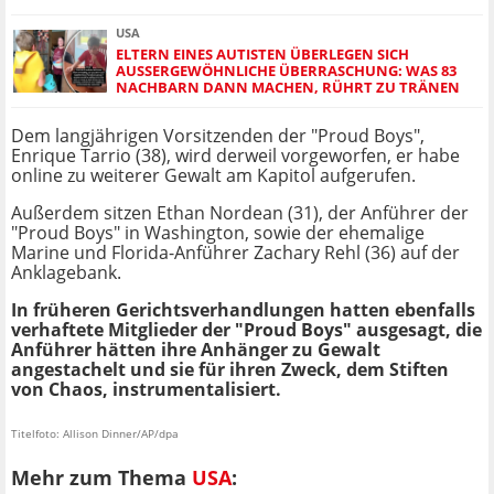
USA
ELTERN EINES AUTISTEN ÜBERLEGEN SICH
AUSSERGEWÖHNLICHE ÜBERRASCHUNG: WAS 83 N
ACHBARN DANN MACHEN, RÜHRT ZU TRÄNEN
Dem langjährigen Vorsitzenden der "Proud Boys",
Enrique Tarrio (38), wird derweil vorgeworfen, er habe
online zu weiterer Gewalt am Kapitol aufgerufen.
Außerdem sitzen Ethan Nordean (31), der Anführer der
"Proud Boys" in Washington, sowie der ehemalige
Marine und Florida-Anführer Zachary Rehl (36) auf der
Anklagebank.
In früheren Gerichtsverhandlungen hatten ebenfalls
verhaftete Mitglieder der "Proud Boys" ausgesagt, die
Anführer hätten ihre Anhänger zu Gewalt
angestachelt und sie für ihren Zweck, dem Stiften
von Chaos, instrumentalisiert.
Titelfoto: Allison Dinner/AP/dpa
Mehr zum Thema
USA
: