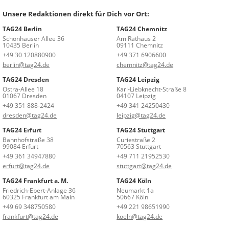
Unsere Redaktionen direkt für Dich vor Ort:
TAG24 Berlin
TAG24 Chemnitz
Schönhauser Allee 36
Am Rathaus 2
10435 Berlin
09111 Chemnitz
+49 30 120880900
+49 371 6906600
berlin@tag24.de
chemnitz@tag24.de
TAG24 Dresden
TAG24 Leipzig
Ostra-Allee 18
Karl-Liebknecht-Straße 8
01067 Dresden
04107 Leipzig
+49 351 888-2424
+49 341 24250430
dresden@tag24.de
leipzig@tag24.de
TAG24 Erfurt
TAG24 Stuttgart
Bahnhofstraße 38
Curiestraße 2
99084 Erfurt
70563 Stuttgart
+49 361 34947880
+49 711 21952530
erfurt@tag24.de
stuttgart@tag24.de
TAG24 Frankfurt a. M.
TAG24 Köln
Friedrich-Ebert-Anlage 36
Neumarkt 1a
60325 Frankfurt am Main
50667 Köln
+49 69 348750580
+49 221 98651990
frankfurt@tag24.de
koeln@tag24.de