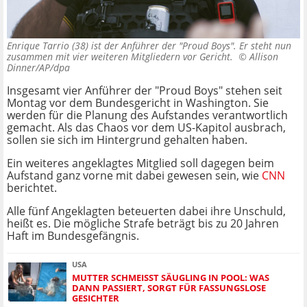
Enrique Tarrio (38) ist der Anführer der "Proud Boys". Er steht nun
zusammen mit vier weiteren Mitgliedern vor Gericht. ©
Allison
Dinner/AP/dpa
Insgesamt vier Anführer der "Proud Boys" stehen seit
Montag vor dem Bundesgericht in Washington. Sie
werden für die Planung des Aufstandes verantwortlich
gemacht. Als das Chaos vor dem US-Kapitol ausbrach,
sollen sie sich im Hintergrund gehalten haben.
Ein weiteres angeklagtes Mitglied soll dagegen beim
Aufstand ganz vorne mit dabei gewesen sein, wie
CNN
berichtet.
Alle fünf Angeklagten beteuerten dabei ihre Unschuld,
heißt es. Die mögliche Strafe beträgt bis zu 20 Jahren
Haft im Bundesgefängnis.
USA
MUTTER SCHMEISST SÄUGLING IN POOL: WAS D
ANN PASSIERT, SORGT FÜR FASSUNGSLOSE G
ESICHTER