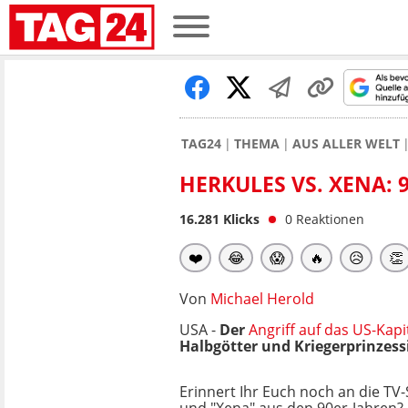
TAG24
THEMA
AUS ALLER WELT
HERKULES VS. XENA: 
16.281
Klicks
0
Reaktionen
❤️
😂
😱
🔥
😥
👏
Von
Michael Herold
USA -
Der
Angriff auf das US-Kapi
Halbgötter und Kriegerprinzess
Erinnert Ihr Euch noch an die TV-