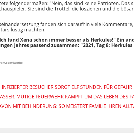
ete folgendermaßen: "Nein, das sind keine Patrioten. Das si
auspieler. Sie sind die Trottel, die losziehen und die bösar
seinandersetzung fanden sich daraufhin viele Kommentare, d
tars lustig machten.
"Ich fand Xena schon immer besser als Herkules!" Ein and
ungen Jahres passend zusammen: "2021, Tag 8: Herkule
agram.com/ksorbo
: INFIZIERTER BESUCHER SORGT ELF STUNDEN FÜR GEFAHR
WASSER: MUTIGE FEUERWEHR KÄMPFT UM DAS LEBEN DES F
AVON MIT BEHINDERUNG: SO MEISTERT FAMILIE IHREN ALL