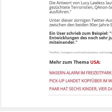
Die Antwort von Lucy Lawless laut
gezüchtete Terroristen, QAnon-Sch
ausführen."
Unter dieser zornigen Twitter-Au
zwischen den beiden 90er-Jahre-S
Ein User schrieb zum Beispiel: 
Entwicklungen des noch sehr j
miteinander."
Titelfoto: instagram.com/reallucylawless und inst
Mehr zum Thema
USA
:
MASERN-ALARM IM FREIZEITPARK
PICK-UP LANDET KOPFÜBER IM 
PAAR HAT SECHS KINDER, VIER D