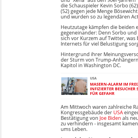
und "Xena" aus den 90er-Jahren?
die Schauspieler Kevin Sorbo (62
(52) gegen jede Menge Bösewich
und wurden so zu legendären Act
Heutzutage kämpfen die beiden 
gegeneinander: Denn Sorbo und L
sich vor Kurzem auf Twitter, was
Internets für viel Belustigung sor
Hintergrund ihrer Meinungsvers
der Sturm von Trump-Anhängern 
Kapitol in Washington DC.
USA
MASERN-ALARM IM FREI
INFIZIERTER BESUCHER
FÜR GEFAHR
Am Mittwoch waren zahlreiche Ra
Kongressgebäude der
USA
einge
Bestätigung von
Joe Biden
als ne
zu verhindern - insgesamt kame
ums Leben.