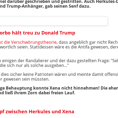
iel darüber geschrieben und gestritten. Auch Herkules-D
und Trump-Anhänger, gab seinen Senf dazu.
Sorbo hält treu zu Donald Trump
hst die Verschwörungstheorie
, dass angeblich gar nicht Rec
twortlich seien. Stattdessen wäre es die Antifa gewesen, de
von einigen der Randalierer und der dazu gestellten Frage: 
die sich nur als solche ausgeben..."
 dies sicher keine Patrioten wären und meinte damit offensi
eder gewesen sein müssten.
ge Behauptung konnte Xena nicht hinnehmen! Die ehem
d ließ ihrem Zorn dabei freien Lauf.
mpf zwischen Herkules und Xena