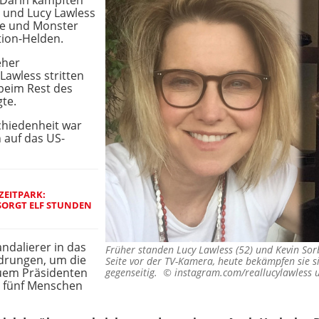
 Darin kämpften
) und Lucy Lawless
te und Monster
ion-Helden.
eher
awless stritten
 beim Rest des
gte.
chiedenheit war
auf das US-
ZEITPARK:
 SORGT ELF STUNDEN
ndalierer in das
Früher standen Lucy Lawless (52) und Kevin Sor
drungen, um die
Seite vor der TV-Kamera, heute bekämpfen sie s
uem Präsidenten
gegenseitig. ©
instagram.com/reallucylawless
n fünf Menschen