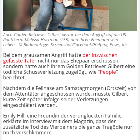
Auch Golden Retriever Gilbert verlor bei dem Angriff auf die US-
Politikerin Melissa Hortman (†55) und ihren Ehemann sein
Leben. ©
Bildmontage: Screenshot/Facebook/Helping Paws, Inc.
Bei dem grausamen Angriff hatte
der inzwischen
gefasste Täter
nicht nur das Ehepaar erschossen,
sondern hatte auch ihrem Golden Retriever Gilbert eine
tödliche Schussverletzung zugefügt, wie "
People
"
berichtet.
Nachdem die Fellnase am Samstagmorgen (Ortszeit) von
dem Attentäter angeschossen wurde, musste Gilbert
kurze Zeit später infolge seiner Verletzungen
eingeschläfert werden.
Emily Hill, eine Freundin der verunglückten Familie,
erklärte im Interview mit dem Magazin, dass der
zusätzliche Tod des Vierbeiners die ganze Tragödie nur
noch verschlimmere.