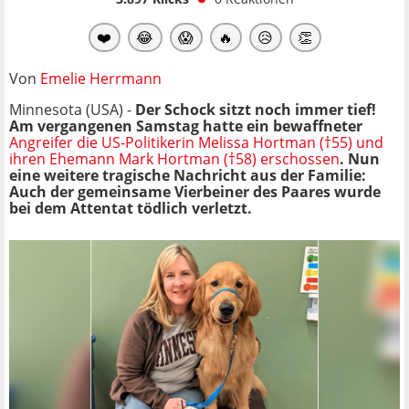
❤️
😂
😱
🔥
😥
👏
Von
Emelie Herrmann
Minnesota (USA) -
Der Schock sitzt noch immer tief!
Am vergangenen Samstag hatte ein bewaffneter
Angreifer die US-Politikerin Melissa Hortman (†55) und
ihren Ehemann Mark Hortman (†58) erschossen
. Nun
eine weitere tragische Nachricht aus der Familie:
Auch der gemeinsame Vierbeiner des Paares wurde
bei dem Attentat tödlich verletzt.