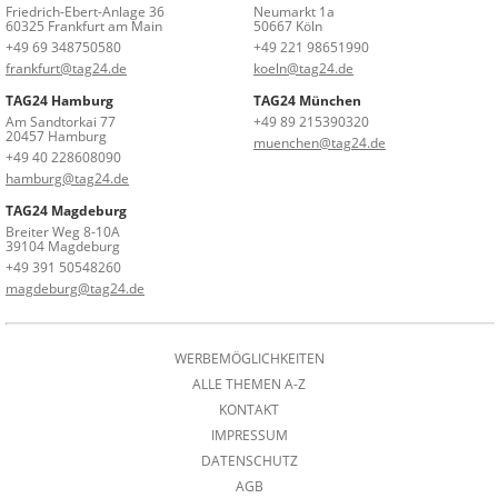
Friedrich-Ebert-Anlage 36
Neumarkt 1a
60325 Frankfurt am Main
50667 Köln
+49 69 348750580
+49 221 98651990
frankfurt@tag24.de
koeln@tag24.de
TAG24 Hamburg
TAG24 München
Am Sandtorkai 77
+49 89 215390320
20457 Hamburg
muenchen@tag24.de
+49 40 228608090
hamburg@tag24.de
TAG24 Magdeburg
Breiter Weg 8-10A
39104 Magdeburg
+49 391 50548260
magdeburg@tag24.de
WERBEMÖGLICHKEITEN
ALLE THEMEN A-Z
KONTAKT
IMPRESSUM
DATENSCHUTZ
AGB