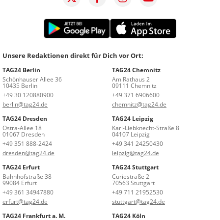
Unsere Redaktionen direkt für Dich vor Ort:
TAG24 Berlin
TAG24 Chemnitz
Schönhauser Allee 36
Am Rathaus 2
10435 Berlin
09111 Chemnitz
+49 30 120880900
+49 371 6906600
berlin@tag24.de
chemnitz@tag24.de
TAG24 Dresden
TAG24 Leipzig
Ostra-Allee 18
Karl-Liebknecht-Straße 8
01067 Dresden
04107 Leipzig
+49 351 888-2424
+49 341 24250430
dresden@tag24.de
leipzig@tag24.de
TAG24 Erfurt
TAG24 Stuttgart
Bahnhofstraße 38
Curiestraße 2
99084 Erfurt
70563 Stuttgart
+49 361 34947880
+49 711 21952530
erfurt@tag24.de
stuttgart@tag24.de
TAG24 Frankfurt a. M.
TAG24 Köln