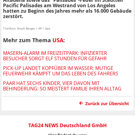
Altadena sowie das "Palisades"-Feuer im Stadtteil
Pacific Palisades am Westrand von Los Angeles
hatten zu Beginn des Jahres mehr als 16.000 Gebäude
zerstört.
Titelfoto: Noah Berger / AP / dpa
Mehr zum Thema
USA
:
MASERN-ALARM IM FREIZEITPARK: INFIZIERTER
BESUCHER SORGT ELF STUNDEN FÜR GEFAHR
PICK-UP LANDET KOPFÜBER IM WASSER: MUTIGE
FEUERWEHR KÄMPFT UM DAS LEBEN DES FAHRERS
PAAR HAT SECHS KINDER, VIER DAVON MIT
BEHINDERUNG: SO MEISTERT FAMILIE IHREN ALLTAG
Zurück zur Übersicht
TAG24 NEWS Deutschland GmbH
Hier findest du uns: