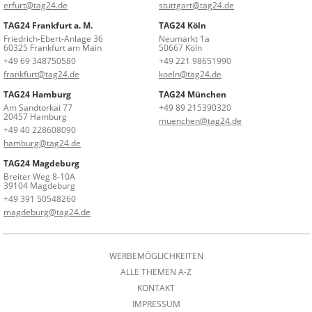
erfurt@tag24.de
stuttgart@tag24.de
TAG24 Frankfurt a. M.
TAG24 Köln
Friedrich-Ebert-Anlage 36
Neumarkt 1a
60325 Frankfurt am Main
50667 Köln
+49 69 348750580
+49 221 98651990
frankfurt@tag24.de
koeln@tag24.de
TAG24 Hamburg
TAG24 München
Am Sandtorkai 77
+49 89 215390320
20457 Hamburg
muenchen@tag24.de
+49 40 228608090
hamburg@tag24.de
TAG24 Magdeburg
Breiter Weg 8-10A
39104 Magdeburg
+49 391 50548260
magdeburg@tag24.de
WERBEMÖGLICHKEITEN
ALLE THEMEN A-Z
KONTAKT
IMPRESSUM