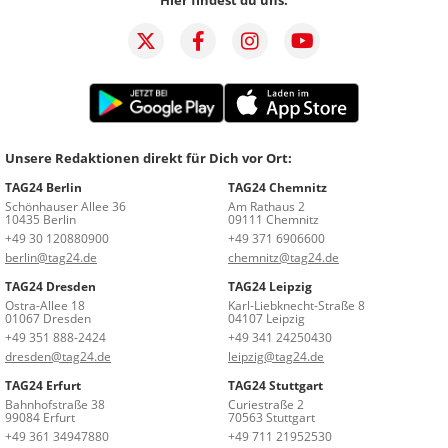
Unsere Redaktionen direkt für Dich vor Ort:
TAG24 Berlin
TAG24 Chemnitz
Schönhauser Allee 36
Am Rathaus 2
10435 Berlin
09111 Chemnitz
+49 30 120880900
+49 371 6906600
berlin@tag24.de
chemnitz@tag24.de
TAG24 Dresden
TAG24 Leipzig
Ostra-Allee 18
Karl-Liebknecht-Straße 8
01067 Dresden
04107 Leipzig
+49 351 888-2424
+49 341 24250430
dresden@tag24.de
leipzig@tag24.de
TAG24 Erfurt
TAG24 Stuttgart
Bahnhofstraße 38
Curiestraße 2
99084 Erfurt
70563 Stuttgart
+49 361 34947880
+49 711 21952530