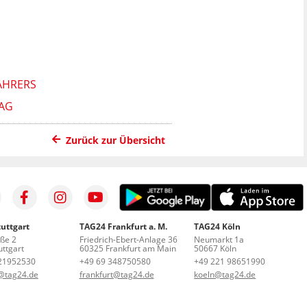
AHRERS
TAG
Zurück zur Übersicht
uttgart
TAG24 Frankfurt a. M.
TAG24 Köln
aße 2
Friedrich-Ebert-Anlage 36
Neumarkt 1a
ttgart
60325 Frankfurt am Main
50667 Köln
21952530
+49 69 348750580
+49 221 98651990
t@tag24.de
frankfurt@tag24.de
koeln@tag24.de