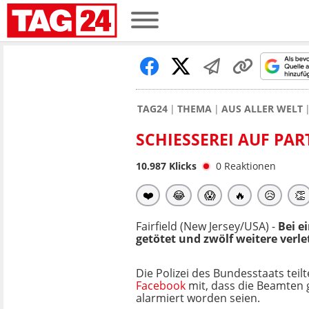
TAG24
THEMA
AUS ALLER WELT
SCHIESSEREI AUF PAR
10.987
Klicks
0
Reaktionen
❤️
😂
😱
🔥
😥
👏
Fairfield (New Jersey/USA) -
Bei e
getötet und zwölf weitere verle
Die Polizei des Bundesstaats teil
Facebook
mit, dass die Beamten 
alarmiert worden seien.