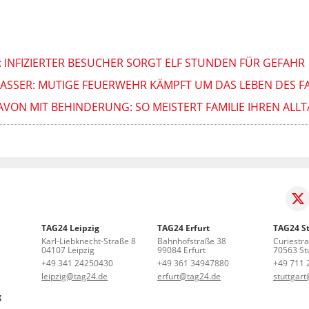
: INFIZIERTER BESUCHER SORGT ELF STUNDEN FÜR GEFAHR
WASSER: MUTIGE FEUERWEHR KÄMPFT UM DAS LEBEN DES F
AVON MIT BEHINDERUNG: SO MEISTERT FAMILIE IHREN ALL
TAG24 Leipzig
TAG24 Erfurt
TAG24 St
Karl-Liebknecht-Straße 8
Bahnhofstraße 38
Curiestr
04107 Leipzig
99084 Erfurt
70563 Stu
+49 341 24250430
+49 361 34947880
+49 711 
leipzig@tag24.de
erfurt@tag24.de
stuttgar
g