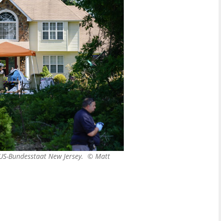
m US-Bundesstaat New Jersey. ©
Matt