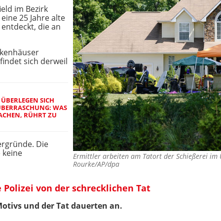
eld im Bezirk
eine 25 Jahre alte
entdeckt, die an
ankenhäuser
indet sich derweil
 ÜBERLEGEN SICH
BERRASCHUNG: WAS 8
HEN, RÜHRT ZU T
ergründe. Die
e keine
Ermittler arbeiten am Tatort der Schießerei i
Rourke/AP/dpa
 Polizei von der schrecklichen Tat
Motivs und der Tat dauerten an.