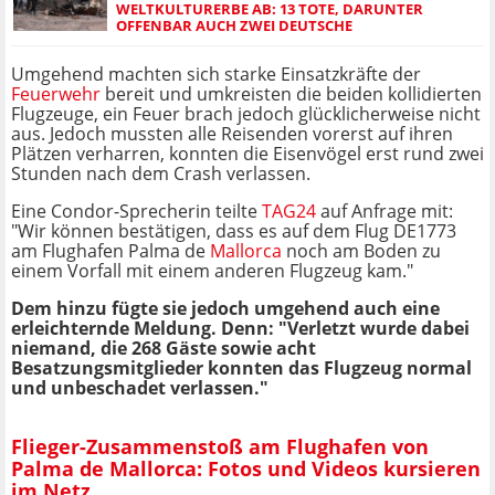
WELTKULTURERBE AB: 13 TOTE, DARUNTER
OFFENBAR AUCH ZWEI DEUTSCHE
Umgehend machten sich starke Einsatzkräfte der
Feuerwehr
bereit und umkreisten die beiden kollidierten
Flugzeuge, ein Feuer brach jedoch glücklicherweise nicht
aus. Jedoch mussten alle Reisenden vorerst auf ihren
Plätzen verharren, konnten die Eisenvögel erst rund zwei
Stunden nach dem Crash verlassen.
Eine Condor-Sprecherin teilte
TAG24
auf Anfrage mit:
"Wir können bestätigen, dass es auf dem Flug DE1773
am Flughafen Palma de
Mallorca
noch am Boden zu
einem Vorfall mit einem anderen Flugzeug kam."
Dem hinzu fügte sie jedoch umgehend auch eine
erleichternde Meldung. Denn: "Verletzt wurde dabei
niemand, die 268 Gäste sowie acht
Besatzungsmitglieder konnten das Flugzeug normal
und unbeschadet verlassen."
Flieger-Zusammenstoß am Flughafen von
Palma de Mallorca: Fotos und Videos kursieren
im Netz