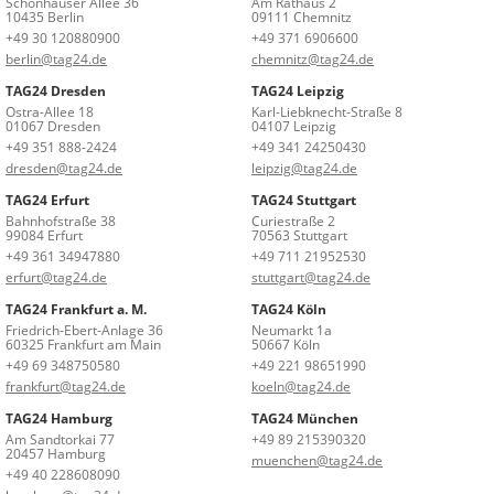
Schönhauser Allee 36
Am Rathaus 2
10435 Berlin
09111 Chemnitz
+49 30 120880900
+49 371 6906600
berlin@tag24.de
chemnitz@tag24.de
TAG24 Dresden
TAG24 Leipzig
Ostra-Allee 18
Karl-Liebknecht-Straße 8
01067 Dresden
04107 Leipzig
+49 351 888-2424
+49 341 24250430
dresden@tag24.de
leipzig@tag24.de
TAG24 Erfurt
TAG24 Stuttgart
Bahnhofstraße 38
Curiestraße 2
99084 Erfurt
70563 Stuttgart
+49 361 34947880
+49 711 21952530
erfurt@tag24.de
stuttgart@tag24.de
TAG24 Frankfurt a. M.
TAG24 Köln
Friedrich-Ebert-Anlage 36
Neumarkt 1a
60325 Frankfurt am Main
50667 Köln
+49 69 348750580
+49 221 98651990
frankfurt@tag24.de
koeln@tag24.de
TAG24 Hamburg
TAG24 München
Am Sandtorkai 77
+49 89 215390320
20457 Hamburg
muenchen@tag24.de
+49 40 228608090