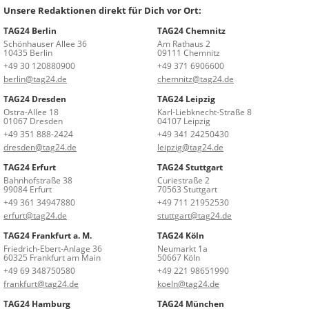
Unsere Redaktionen direkt für Dich vor Ort:
TAG24 Berlin
TAG24 Chemnitz
Schönhauser Allee 36
Am Rathaus 2
10435 Berlin
09111 Chemnitz
+49 30 120880900
+49 371 6906600
berlin@tag24.de
chemnitz@tag24.de
TAG24 Dresden
TAG24 Leipzig
Ostra-Allee 18
Karl-Liebknecht-Straße 8
01067 Dresden
04107 Leipzig
+49 351 888-2424
+49 341 24250430
dresden@tag24.de
leipzig@tag24.de
TAG24 Erfurt
TAG24 Stuttgart
Bahnhofstraße 38
Curiestraße 2
99084 Erfurt
70563 Stuttgart
+49 361 34947880
+49 711 21952530
erfurt@tag24.de
stuttgart@tag24.de
TAG24 Frankfurt a. M.
TAG24 Köln
Friedrich-Ebert-Anlage 36
Neumarkt 1a
60325 Frankfurt am Main
50667 Köln
+49 69 348750580
+49 221 98651990
frankfurt@tag24.de
koeln@tag24.de
TAG24 Hamburg
TAG24 München