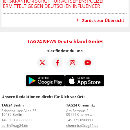
JETSKI-AKTION SORGT FÜR AUFSEHEN: POLIZEI
ERMITTELT GEGEN DEUTSCHEN INFLUENCER
Zurück zur Übersicht
TAG24 NEWS Deutschland GmbH
Hier findest du uns:
Unsere Redaktionen direkt für Dich vor Ort:
TAG24 Berlin
TAG24 Chemnitz
Schönhauser Allee 36
Am Rathaus 2
10435 Berlin
09111 Chemnitz
+49 30 120880900
+49 371 6906600
berlin@tag24.de
chemnitz@tag24.de