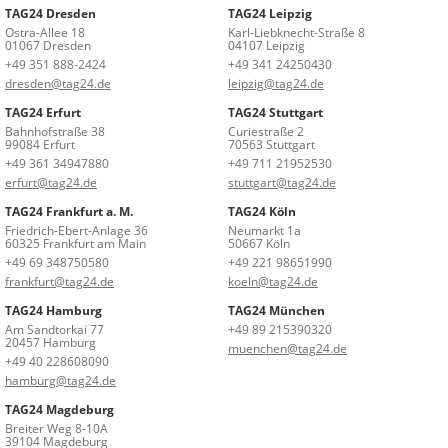
TAG24 Dresden
TAG24 Leipzig
Ostra-Allee 18
Karl-Liebknecht-Straße 8
01067 Dresden
04107 Leipzig
+49 351 888-2424
+49 341 24250430
dresden@tag24.de
leipzig@tag24.de
TAG24 Erfurt
TAG24 Stuttgart
Bahnhofstraße 38
Curiestraße 2
99084 Erfurt
70563 Stuttgart
+49 361 34947880
+49 711 21952530
erfurt@tag24.de
stuttgart@tag24.de
TAG24 Frankfurt a. M.
TAG24 Köln
Friedrich-Ebert-Anlage 36
Neumarkt 1a
60325 Frankfurt am Main
50667 Köln
+49 69 348750580
+49 221 98651990
frankfurt@tag24.de
koeln@tag24.de
TAG24 Hamburg
TAG24 München
Am Sandtorkai 77
+49 89 215390320
20457 Hamburg
muenchen@tag24.de
+49 40 228608090
hamburg@tag24.de
TAG24 Magdeburg
Breiter Weg 8-10A
39104 Magdeburg