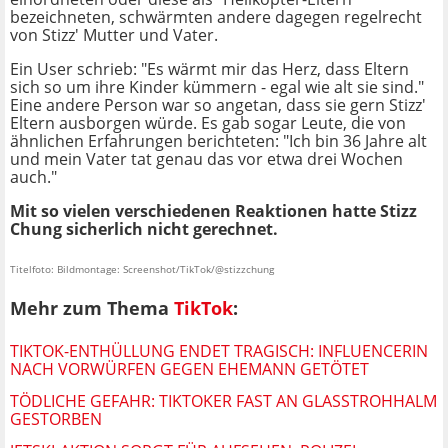
bezeichneten, schwärmten andere dagegen regelrecht
von Stizz' Mutter und Vater.
Ein User schrieb: "Es wärmt mir das Herz, dass Eltern
sich so um ihre Kinder kümmern - egal wie alt sie sind."
Eine andere Person war so angetan, dass sie gern Stizz'
Eltern ausborgen würde. Es gab sogar Leute, die von
ähnlichen Erfahrungen berichteten: "Ich bin 36 Jahre alt
und mein Vater tat genau das vor etwa drei Wochen
auch."
Mit so vielen verschiedenen Reaktionen hatte Stizz
Chung sicherlich nicht gerechnet.
Titelfoto: Bildmontage: Screenshot/TikTok/@stizzchung
Mehr zum Thema
TikTok
:
TIKTOK-ENTHÜLLUNG ENDET TRAGISCH: INFLUENCERIN
NACH VORWÜRFEN GEGEN EHEMANN GETÖTET
TÖDLICHE GEFAHR: TIKTOKER FAST AN GLASSTROHHALM
GESTORBEN