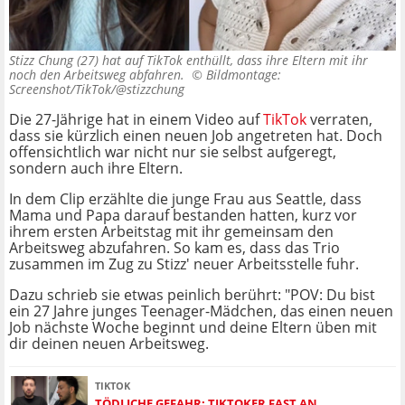
Stizz Chung (27) hat auf TikTok enthüllt, dass ihre Eltern mit ihr
noch den Arbeitsweg abfahren. ©
Bildmontage:
Screenshot/TikTok/@stizzchung
Die 27-Jährige hat in einem Video auf
TikTok
verraten,
dass sie kürzlich einen neuen Job angetreten hat. Doch
offensichtlich war nicht nur sie selbst aufgeregt,
sondern auch ihre Eltern.
In dem Clip erzählte die junge Frau aus Seattle, dass
Mama und Papa darauf bestanden hatten, kurz vor
ihrem ersten Arbeitstag mit ihr gemeinsam den
Arbeitsweg abzufahren. So kam es, dass das Trio
zusammen im Zug zu Stizz' neuer Arbeitsstelle fuhr.
Dazu schrieb sie etwas peinlich berührt: "POV: Du bist
ein 27 Jahre junges Teenager-Mädchen, das einen neuen
Job nächste Woche beginnt und deine Eltern üben mit
dir deinen neuen Arbeitsweg.
TIKTOK
TÖDLICHE GEFAHR: TIKTOKER FAST AN