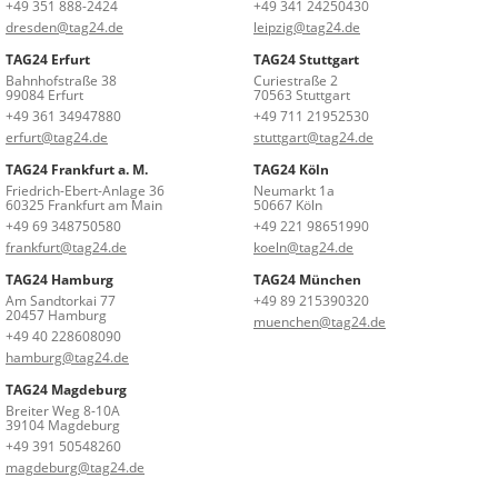
+49 351 888-2424
+49 341 24250430
dresden@tag24.de
leipzig@tag24.de
TAG24 Erfurt
TAG24 Stuttgart
Bahnhofstraße 38
Curiestraße 2
99084 Erfurt
70563 Stuttgart
+49 361 34947880
+49 711 21952530
erfurt@tag24.de
stuttgart@tag24.de
TAG24 Frankfurt a. M.
TAG24 Köln
Friedrich-Ebert-Anlage 36
Neumarkt 1a
60325 Frankfurt am Main
50667 Köln
+49 69 348750580
+49 221 98651990
frankfurt@tag24.de
koeln@tag24.de
TAG24 Hamburg
TAG24 München
Am Sandtorkai 77
+49 89 215390320
20457 Hamburg
muenchen@tag24.de
+49 40 228608090
hamburg@tag24.de
TAG24 Magdeburg
Breiter Weg 8-10A
39104 Magdeburg
+49 391 50548260
magdeburg@tag24.de