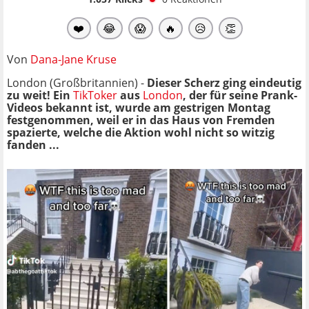
❤️
😂
😱
🔥
😥
👏
Von
Dana-Jane Kruse
London (Großbritannien) -
Dieser Scherz ging eindeutig
zu weit! Ein
TikToker
aus
London
, der für seine Prank-
Videos bekannt ist, wurde am gestrigen Montag
festgenommen, weil er in das Haus von Fremden
spazierte, welche die Aktion wohl nicht so witzig
fanden ...