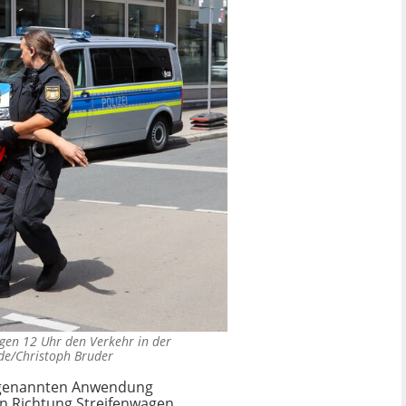
gen 12 Uhr den Verkehr in der
.de/Christoph Bruder
sogenannten Anwendung
in Richtung Streifenwagen