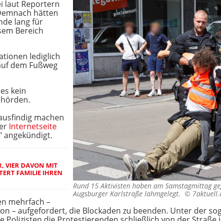
i laut Reportern
 Demnach hätten
nde lang für
sem Bereich
ationen lediglich
auf dem Fußweg
 es kein
ehörden.
ausfindig machen
rer
Internetseite
 angekündigt.
, VIER DAVON MIT
TERT FAMILIE IHREN
Rund 15 Aktivisten haben am Samstagmittag ge
Augsburger Karlstraße lahmgelegt. ©
7aktuell
ten mehrfach –
hon – aufgefordert, die Blockaden zu beenden. Unter der 
 Polizisten die Protestierenden schließlich von der Straße 