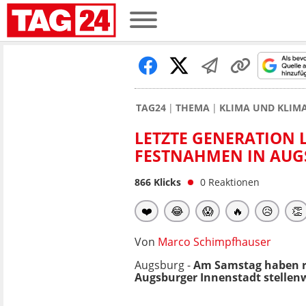
TAG24
THEMA
KLIMA UND KLI
LETZTE GENERATION 
FESTNAHMEN IN AU
866
Klicks
0
Reaktionen
❤️
😂
😱
🔥
😥
👏
Von
Marco Schimpfhauser
Augsburg -
Am Samstag haben ru
Augsburger Innenstadt stellen