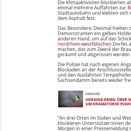
Die Klimaaktivisten blockierten a
einmal mehrere Auffahrten zur
B
Stadtautobahn und klebten sich 
dem Asphalt fest.
Das Besondere: Diesmal hielten 
Demonstranten ein gelbes Holzkr
anderen Hand, um auf das Schick
nordrhein-westfälischen
Dorfes 
machen, das zum Zweck der Bra
geräumt und abgerissen werden s
Die Polizei hat nach eigenen Ang
Blockaden an der Anschlussstel
und den Ausfahrten Tempelhof
Sachsendamm bereits wieder fre
UKRAINE
UKRAINE-KRIEG: ÜBER 
UM KRAMATORSK EVAK
"An drei Orten im Süden und Wes
blockieren Unterstützer:innen de
Morgen in einer Pressemeldung m