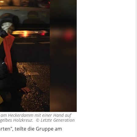
ich am Heckerdamm mit einer Hand auf
n gelbes Holzkreuz. ©
Letzte Generation
rten", teilte die Gruppe am