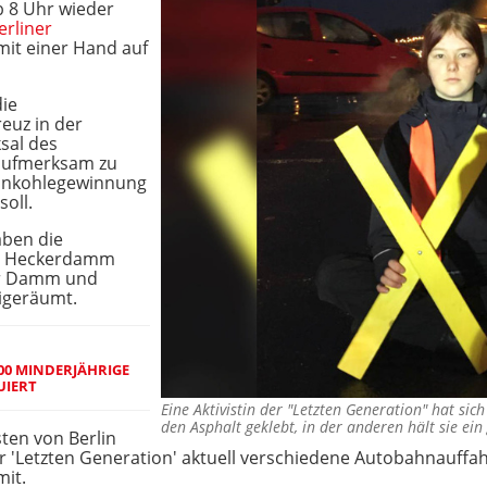
b 8 Uhr wieder
erliner
mit einer Hand auf
die
euz in der
sal des
aufmerksam zu
unkohlegewinnung
oll.
aben die
le Heckerdamm
er Damm und
igeräumt.
500 MINDERJÄHRIGE
UIERT
Eine Aktivistin der "Letzten Generation" hat s
den Asphalt geklebt, in der anderen hält sie ei
ten von Berlin
r 'Letzten Generation' aktuell verschiedene Autobahnauffah
it.