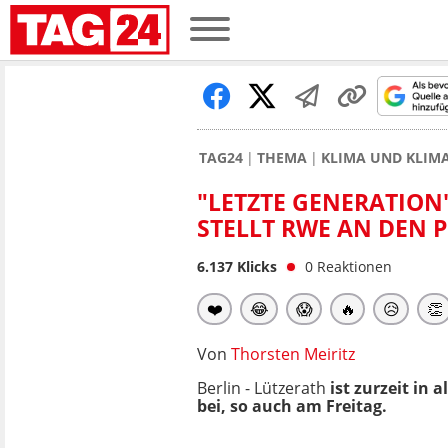
TAG24
THEMA
KLIMA UND KLI
"LETZTE GENERATION
STELLT RWE AN DEN 
6.137
Klicks
0
Reaktionen
❤️
😂
😱
🔥
😥
👏
Von
Thorsten Meiritz
Berlin -
Lützerath
ist zurzeit in 
bei, so auch am Freitag.