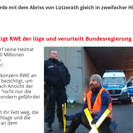
rde mit dem Abriss von Lützerath gleich in zweifacher H
tigt RWE der lüge und verurteilt Bundesregierung
rf seine Heimat
0 Millionen
e
n".
iekonzern RWE an
 bezichtigt, um
ach Ansicht der
"nicht nur die
sondern gefährdet
ihr Fett weg, die
chlage und die
t an dem