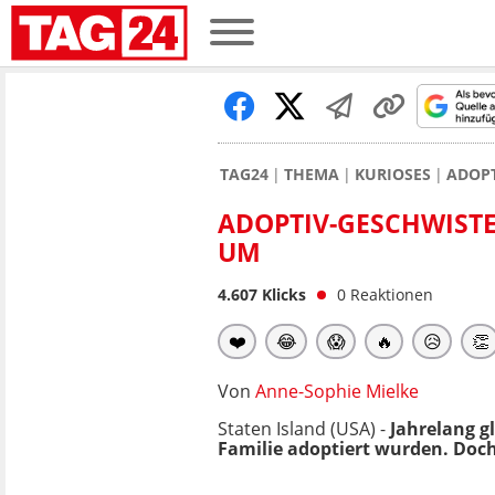
TAG24
THEMA
KURIOSES
ADOPT
ADOPTIV-GESCHWISTE
UM
4.607
Klicks
0
Reaktionen
❤️
😂
😱
🔥
😥
👏
Von
Anne-Sophie Mielke
Staten Island (USA) -
Jahrelang gl
Familie adoptiert wurden. Doc