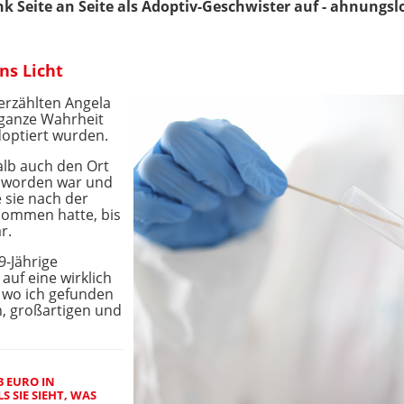
 Seite an Seite als Adoptiv-Geschwister auf - ahnungslos
ns Licht
 erzählten Angela
 ganze Wahrheit
doptiert wurden.
alb auch den Ort
n worden war und
e sie nach der
enommen hatte, bis
r.
9-Jährige
 auf eine wirklich
, wo ich gefunden
n, großartigen und
3 EURO IN
 SIE SIEHT, WAS