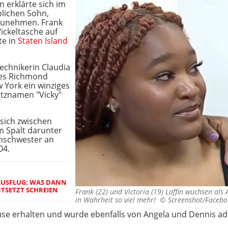
 erklärte sich im
blichen Sohn,
fzunehmen. Frank
ickeltasche auf
te in
Staten Island
echnikerin Claudia
des Richmond
w York ein winziges
pitznamen "Vicky"
e sich zwischen
m Spalt darunter
enschwester an
04.
AUSFLUG: WAS DANN
ENTSETZT SCHREIEN
Frank (22) und Victoria (19) Laffin wuchsen als 
in Wahrheit so viel mehr! ©
Screenshot/Facebo
use erhalten und wurde ebenfalls von Angela und Dennis ad