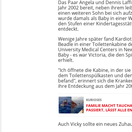
Das Paar Angela und Dennis Laffin
Jahr 2002 bereit, neben ihrem lei
einen weiteren Sohn bei sich au
wurde damals als Baby in einer W
den Stufen einer Kindertagesstät
entdeckt.
Wenige Jahre später fand Kardiot
Beadle in einer Toilettenkabine 
University Medical Centers in Ne
Baby - es war Victoria, die den S
erhielt.
"Ich öffnete die Kabine, in der si
dem Toilettenspülkasten und de
befand", erinnert sich die Krank
ihre Entdeckung aus dem Jahr 20
KURIOSES
FAMILIE MACHT TAUCH
PASSIERT, LÄSST ALLE 
Auch Vicky sollte ein neues Zuha