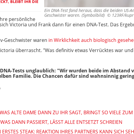
CKT, BLEIBT IHR DIE
Ein DNA-Test fand heraus, dass die beiden US-A
Geschwister waren. (Symbolbild) ©
123RF/kupr
ihre persönliche
ich Victoria und Frank dann für einen DNA-Test. Das Ergebni
iv-Geschwister waren
in Wirklichkeit auch biologisch gese
 Victoria überrascht. "Was definitiv etwas Verrücktes war u
s DNA-Tests unglaublich: "Wir wurden beide im Abstand 
lben Familie. Die Chancen dafür sind wahnsinnig gering
s
 WAS ALTE DAME DANN ZU IHR SAGT, BRINGT SO VIELE ZUM
WAS DANN PASSIERT, LÄSST ALLE ENTSETZT SCHREIEN
N ERSTES STEAK: REAKTION IHRES PARTNERS KANN SICH SE