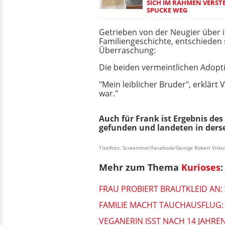
SICH IM RAHMEN VERSTE
SPUCKE WEG
Getrieben von der Neugier über 
Familiengeschichte, entschieden s
Überraschung:
Die beiden vermeintlichen Adopt
"Mein leiblicher Bruder", erklärt
war."
Auch für Frank ist Ergebnis de
gefunden und landeten in derse
Titelfoto: Screenshot/Facebook/George Robert Vitko
Mehr zum Thema
Kurioses
:
FRAU PROBIERT BRAUTKLEID AN:
FAMILIE MACHT TAUCHAUSFLUG: 
VEGANERIN ISST NACH 14 JAHRE