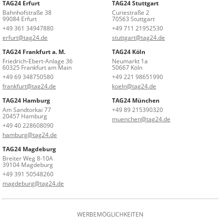
TAG24 Erfurt
TAG24 Stuttgart
Bahnhofstraße 38
Curiestraße 2
99084 Erfurt
70563 Stuttgart
+49 361 34947880
+49 711 21952530
erfurt@tag24.de
stuttgart@tag24.de
TAG24 Frankfurt a. M.
TAG24 Köln
Friedrich-Ebert-Anlage 36
Neumarkt 1a
60325 Frankfurt am Main
50667 Köln
+49 69 348750580
+49 221 98651990
frankfurt@tag24.de
koeln@tag24.de
TAG24 Hamburg
TAG24 München
Am Sandtorkai 77
+49 89 215390320
20457 Hamburg
muenchen@tag24.de
+49 40 228608090
hamburg@tag24.de
TAG24 Magdeburg
Breiter Weg 8-10A
39104 Magdeburg
+49 391 50548260
magdeburg@tag24.de
WERBEMÖGLICHKEITEN