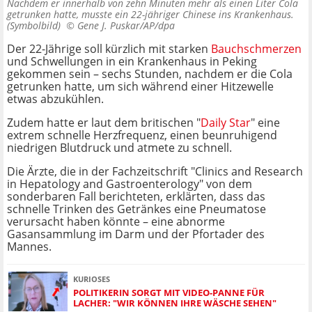
Nachdem er innerhalb von zehn Minuten mehr als einen Liter Cola
getrunken hatte, musste ein 22-jähriger Chinese ins Krankenhaus.
(Symbolbild) ©
Gene J. Puskar/AP/dpa
Der 22-Jährige soll kürzlich mit starken
Bauchschmerzen
und Schwellungen in ein Krankenhaus in Peking
gekommen sein – sechs Stunden, nachdem er die Cola
getrunken hatte, um sich während einer Hitzewelle
etwas abzukühlen.
Zudem hatte er laut dem britischen "
Daily Star
" eine
extrem schnelle Herzfrequenz, einen beunruhigend
niedrigen Blutdruck und atmete zu schnell.
Die Ärzte, die in der Fachzeitschrift "Clinics and Research
in Hepatology and Gastroenterology" von dem
sonderbaren Fall berichteten, erklärten, dass das
schnelle Trinken des Getränkes eine Pneumatose
verursacht haben könnte – eine abnorme
Gasansammlung im Darm und der Pfortader des
Mannes.
KURIOSES
POLITIKERIN SORGT MIT VIDEO-PANNE FÜR
LACHER: "WIR KÖNNEN IHRE WÄSCHE SEHEN"