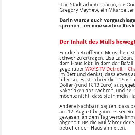
"Die Stadt arbeitet daran, die Que
Gregory Mayhew, ein Mitarbeiter d
Darin wurde auch vorgeschlage
sprühen, um eine weitere Ausbr
Der Inhalt des Mülls bewegt
Für die betroffenen Menschen ist
schwer zu ertragen. Lisa LaBean, 
dem Haus lebt, in dem der Befall
gegenüber
WXYZ-TV Detroit | Ch
im Bett und denkst, dass etwas a
oder so, es ist schrecklich!" Sie h
Dollar (rund 1813 Euro) ausgege
Kakerlaken abzuwehren, und sei "
möchte nicht, dass sie in mein 
Andere Nachbarn sagten, dass d
am 12. August begann. Es sei ein
gewesen, an dem Tag werde imme
abgeholt. Bis die Müllfahrer der 
betreffenden Haus anhielten.