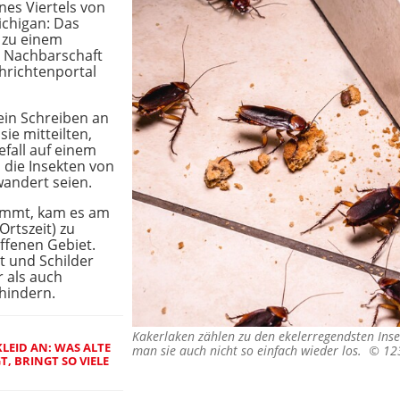
nes Viertels von
chigan: Das
 zu einem
er Nachbarschaft
chrichtenportal
ein Schreiben an
ie mitteilten,
efall auf einem
 die Insekten von
andert seien.
nimmt, kam es am
rtszeit) zu
ffenen Gebiet.
t und Schilder
 als auch
hindern.
Kakerlaken zählen zu den ekelerregendsten Insek
LEID AN: WAS ALTE
man sie auch nicht so einfach wieder los. ©
12
, BRINGT SO VIELE