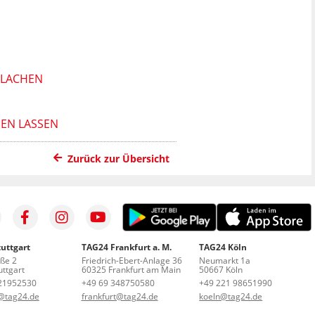
 LACHEN
HEN LASSEN
Zurück zur Übersicht
uttgart
TAG24 Frankfurt a. M.
TAG24 Köln
aße 2
Friedrich-Ebert-Anlage 36
Neumarkt 1a
ttgart
60325 Frankfurt am Main
50667 Köln
21952530
+49 69 348750580
+49 221 98651990
t@tag24.de
frankfurt@tag24.de
koeln@tag24.de