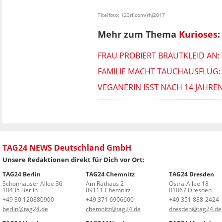
Titelfoto: 123rf.com/rhj2017
Mehr zum Thema
Kurioses
:
FRAU PROBIERT BRAUTKLEID AN:
FAMILIE MACHT TAUCHAUSFLUG: 
VEGANERIN ISST NACH 14 JAHRE
TAG24 NEWS Deutschland GmbH
Unsere Redaktionen direkt für Dich vor Ort:
TAG24 Berlin
TAG24 Chemnitz
TAG24 Dresden
Schönhauser Allee 36
Am Rathaus 2
Ostra-Allee 18
10435 Berlin
09111 Chemnitz
01067 Dresden
+49 30 120880900
+49 371 6906600
+49 351 888-2424
berlin@tag24.de
chemnitz@tag24.de
dresden@tag24.de