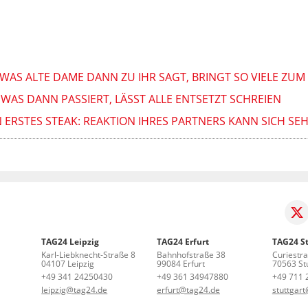
 WAS ALTE DAME DANN ZU IHR SAGT, BRINGT SO VIELE ZUM
WAS DANN PASSIERT, LÄSST ALLE ENTSETZT SCHREIEN
N ERSTES STEAK: REAKTION IHRES PARTNERS KANN SICH SE
TAG24 Leipzig
TAG24 Erfurt
TAG24 St
Karl-Liebknecht-Straße 8
Bahnhofstraße 38
Curiestr
04107 Leipzig
99084 Erfurt
70563 Stu
+49 341 24250430
+49 361 34947880
+49 711 
leipzig@tag24.de
erfurt@tag24.de
stuttgar