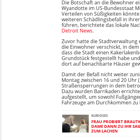
Die Botschaft an die Bewohner ei
Wyandotte im US-Bundesstaat Mi
Verteilen von Süßigkeiten könnte
weiteren Schädlingsbefall in ihr
führen, berichtete das lokale Na
Detroit News
.
Zuvor hatte die Stadtverwaltung 
die Einwohner verschickt, in dem s
dass die Stadt einen Kakerlakenb
Grundstück festgestellt habe und
dort auf benachbarte Häuser gew
Damit der Befall nicht weiter zu
Montag zwischen 16 und 20 Uhr (O
Straßensperrungen in dem betro
Dazu wurden Barrikaden errichte
aufgestellt, um sowohl Fußgänger
Fahrzeuge am Durchkommen zu 
KURIOSES
FRAU PROBIERT BRAUTK
DAME DANN ZU IHR SAGT
ZUM LACHEN