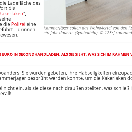
 die Ladefläche des
ort die
Kakerlaken
",
seine
e die
Polizei
eine
Kammerjäger sollen das Wohnviertel von den Ka
führt – drinnen
ein Jahr dauern. (Symbolbild) ©
123rf.com/and
 gewesen.
3 EURO IN SECONDHANDLADEN: ALS SIE SIEHT, WAS SICH IM RAHMEN V
oanders. Sie wurden gebeten, ihre Habseligkeiten einzupac
ammerjäger besprüht werden konnte, um die Kakerlaken dort
l nicht ein, als sie diese nach draußen stellten, was schließl
erall!