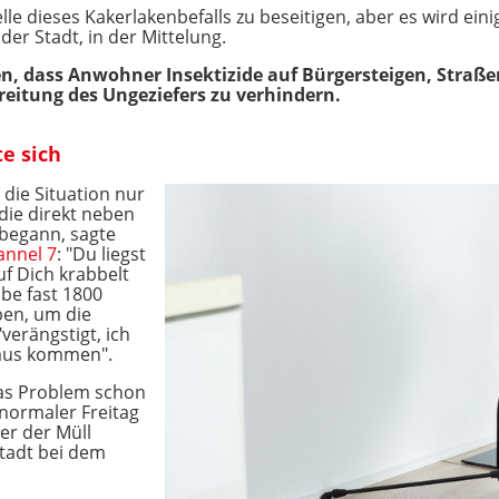
lle dieses Kakerlakenbefalls zu beseitigen, aber es wird eini
er Stadt, in der Mittelung.
n, dass Anwohner Insektizide auf Bürgersteigen, Straße
eitung des Ungeziefers zu verhindern.
e sich
 die Situation nur
die direkt neben
 begann, sagte
annel 7
: "Du liegst
uf Dich krabbelt
abe fast 1800
ben, um die
verängstigt, ich
Haus kommen".
as Problem schon
 normaler Freitag
r der Müll
Stadt bei dem