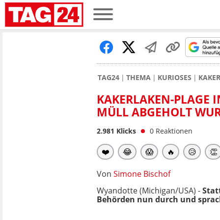
TAG24
THEMA
KURIOSES
KAKER
KAKERLAKEN-PLAGE I
MÜLL ABGEHOLT WUR
2.981
Klicks
0
Reaktionen
❤️
😂
😱
🔥
😥
👏
Von
Simone Bischof
Wyandotte (Michigan/USA) -
Stat
Behörden nun durch und sprac