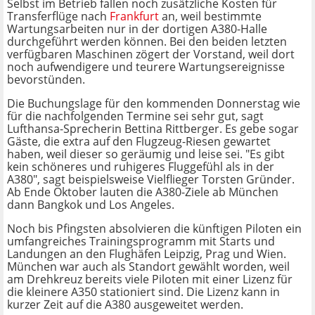
Selbst im Betrieb fallen noch zusätzliche Kosten für
Transferflüge nach
Frankfurt
an, weil bestimmte
Wartungsarbeiten nur in der dortigen A380-Halle
durchgeführt werden können. Bei den beiden letzten
verfügbaren Maschinen zögert der Vorstand, weil dort
noch aufwendigere und teurere Wartungsereignisse
bevorstünden.
Die Buchungslage für den kommenden Donnerstag wie
für die nachfolgenden Termine sei sehr gut, sagt
Lufthansa-Sprecherin Bettina Rittberger. Es gebe sogar
Gäste, die extra auf den Flugzeug-Riesen gewartet
haben, weil dieser so geräumig und leise sei. "Es gibt
kein schöneres und ruhigeres Fluggefühl als in der
A380", sagt beispielsweise Vielflieger Torsten Gründer.
Ab Ende Oktober lauten die A380-Ziele ab München
dann Bangkok und Los Angeles.
Noch bis Pfingsten absolvieren die künftigen Piloten ein
umfangreiches Trainingsprogramm mit Starts und
Landungen an den Flughäfen Leipzig, Prag und Wien.
München war auch als Standort gewählt worden, weil
am Drehkreuz bereits viele Piloten mit einer Lizenz für
die kleinere A350 stationiert sind. Die Lizenz kann in
kurzer Zeit auf die A380 ausgeweitet werden.