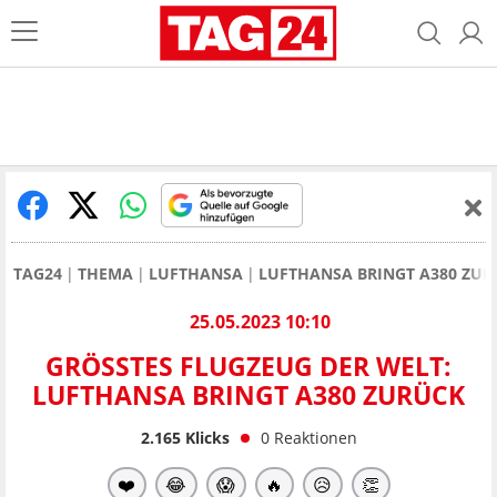
TAG24
THEMA
LUFTHANSA
LUFTHANSA BRINGT A380 ZUR
25.05.2023 10:10
GRÖSSTES FLUGZEUG DER WELT: L
UFTHANSA BRINGT A380 ZURÜCK
2.165
Klicks
0
Reaktionen
❤️
😂
😱
🔥
😥
👏