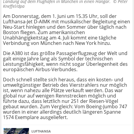
Landung auf dem Flughafen in München in einen Hangar. ©
Peter
Kneffel/dpa
Am Donnerstag, dem 1. Juni um 15.35 Uhr, soll der
Lufthansa-Jet D-AIMK mit musikalischer Begleitung einen
Neu-Start hinlegen und den Sommer über täglich nach
Boston fliegen. Zum amerikanischen
Unabhängigkeitstag am 4. Juli kommt eine tägliche
Verbindung von München nach New York hinzu.
Die A380 ist das größte Passagierflugzeug der Welt und
galt einige Jahre lang als Symbol der technischen
Leistungsfähigkeit, wenn nicht sogar Überlegenheit des
europäischen Airbus-Verbundes.
Doch schnell stellte sich heraus, dass ein kosten- und
umweltgünstiger Betrieb des Vierstrahlers nur möglich
ist, wenn nahezu alle Plätze verkauft werden. Das war
global nur auf wenigen Rennstrecken möglich und
führte dazu, dass letztlich nur 251 der Riesen-Vögel
gebaut wurden. Zum Vergleich: Vom Boeing-Jumbo 747
wurden in einer allerdings deutlich längeren Spanne
1574 Exemplare ausgeliefert.
LUFTHANSA