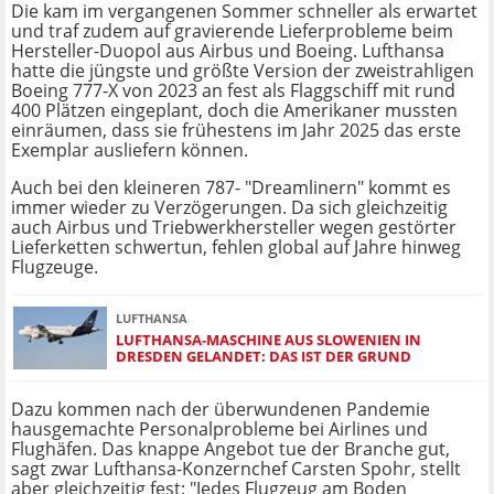
Die kam im vergangenen Sommer schneller als erwartet
und traf zudem auf gravierende Lieferprobleme beim
Hersteller-Duopol aus Airbus und Boeing. Lufthansa
hatte die jüngste und größte Version der zweistrahligen
Boeing 777-X von 2023 an fest als Flaggschiff mit rund
400 Plätzen eingeplant, doch die Amerikaner mussten
einräumen, dass sie frühestens im Jahr 2025 das erste
Exemplar ausliefern können.
Auch bei den kleineren 787- "Dreamlinern" kommt es
immer wieder zu Verzögerungen. Da sich gleichzeitig
auch Airbus und Triebwerkhersteller wegen gestörter
Lieferketten schwertun, fehlen global auf Jahre hinweg
Flugzeuge.
LUFTHANSA
LUFTHANSA-MASCHINE AUS SLOWENIEN IN
DRESDEN GELANDET: DAS IST DER GRUND
Dazu kommen nach der überwundenen Pandemie
hausgemachte Personalprobleme bei Airlines und
Flughäfen. Das knappe Angebot tue der Branche gut,
sagt zwar Lufthansa-Konzernchef Carsten Spohr, stellt
aber gleichzeitig fest: "Jedes Flugzeug am Boden