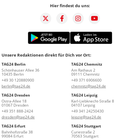
Hier findest du uns:
Unsere Redaktionen direkt für Dich vor Ort:
TAG24 Berlin
TAG24 Chemnitz
Schönhauser Allee 36
Am Rathaus 2
10435 Berlin
09111 Chemnitz
+49 30 120880900
+49 371 6906600
berlin@tag24.de
chemnitz@tag24.de
TAG24 Dresden
TAG24 Leipzig
Ostra-Allee 18
Karl-Liebknecht-Straße 8
01067 Dresden
04107 Leipzig
+49 351 888-2424
+49 341 24250430
dresden@tag24.de
leipzig@tag24.de
TAG24 Erfurt
TAG24 Stuttgart
Bahnhofstraße 38
Curiestraße 2
99084 Erfurt
70563 Stuttgart