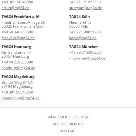
+49 361 34947880
+49 711 21952530
erfurt@tag24.de
stuttgart@tag24.de
TAG24 Frankfurt a. M.
TAG24 Köln
Friedrich-Ebert-Anlage 36
Neumarkt 1a
60325 Frankfurt am Main
50667 Köln
+49 69 348750580
+49 221 98651990
frankfurt@tag24.de
koeln@tag24.de
TAG24 Hamburg
TAG24 München
Am Sandtorkai 77
+49 89 215390320
20457 Hamburg
muenchen@tag24.de
+49 40 228608090
hamburg@tag24.de
TAG24 Magdeburg
Breiter Weg 8-10A
39104 Magdeburg
+49 391 50548260
magdeburg@tag24.de
WERBEMÖGLICHKEITEN
ALLE THEMEN A-Z
KONTAKT