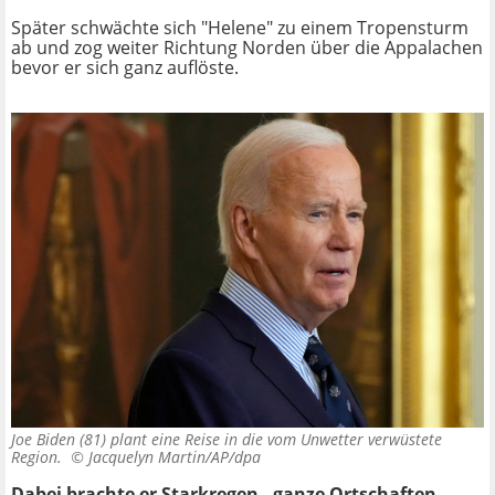
Später schwächte sich "Helene" zu einem Tropensturm
ab und zog weiter Richtung Norden über die Appalachen
bevor er sich ganz auflöste.
Joe Biden (81) plant eine Reise in die vom Unwetter verwüstete
Region. ©
Jacquelyn Martin/AP/dpa
Dabei brachte er Starkregen - ganze Ortschaften