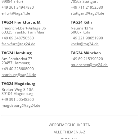
99084 Erfurt
70563 Stuttgart
+49 361 34947880
+49 711 21952530
erfurt@tag24.de
stuttgart@tag24.de
TAG24 Frankfurt a. M.
TAG24 Köln
Friedrich-Ebert-Anlage 36
Neumarkt 1a
60325 Frankfurt am Main
50667 Köln
+49 69 348750580
+49 221 98651990
frankfurt@tag24.de
koeln@tag24.de
TAG24 Hamburg
TAG24 München
Am Sandtorkai 77
+49 89 215390320
20457 Hamburg
muenchen@tag24.de
+49 40 228608090
hamburg@tag24.de
TAG24 Magdeburg
Breiter Weg 8-10A
39104 Magdeburg
+49 391 50548260
magdeburg@tag24.de
WERBEMÖGLICHKEITEN
ALLE THEMEN A-Z