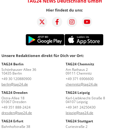
TAG24 NEWS Deutschland GmbH
Hier findest du uns:
Unsere Redaktionen direkt für Dich vor Ort:
TAG24 Berlin
TAG24 Chemnitz
Schönhauser Allee 36
Am Rathaus 2
10435 Berlin
09111 Chemnitz
+49 30 120880900
+49 371 6906600
berlin@tag24.de
chemnitz@tag24.de
TAG24 Dresden
TAG24 Leipzig
Ostra-Allee 18
Karl-Liebknecht-Straße 8
01067 Dresden
04107 Leipzig
+49 351 888-2424
+49 341 24250430
dresden@tag24.de
leipzig@tag24.de
TAG24 Erfurt
TAG24 Stuttgart
Bahnhofstraße 38
Curiestraße 2